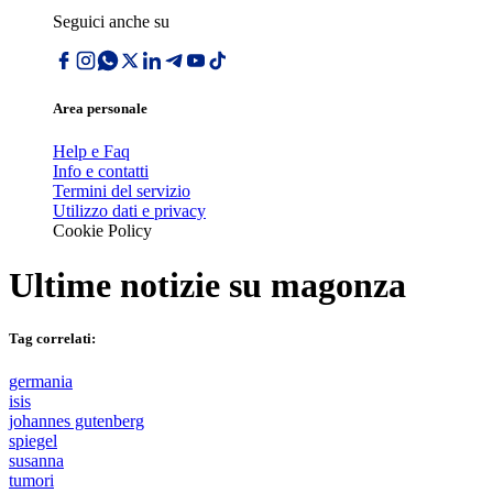
Seguici anche su
Area personale
Help e Faq
Info e contatti
Termini del servizio
Utilizzo dati e privacy
Cookie Policy
Ultime notizie su
magonza
Tag correlati:
germania
isis
johannes gutenberg
spiegel
susanna
tumori