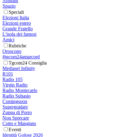
Animali
Spazio
Speciali
Elezioni Italia
Elezioni estero
Grande Fratello
L'isola dei famosi
Amici
Rubriche
Oroscopo
#tgcom24amarcord
Tgcom24 Consiglia
Mediaset Infinity
R101
Radio 105
Virgin Radio
Radio Montecarlo
Radio Subasio
Comingsoon
Superguidatv
Zuppa di Porro
Non Sprecare
Cotto e Mangiato
Eventi
Identità Golose 2026