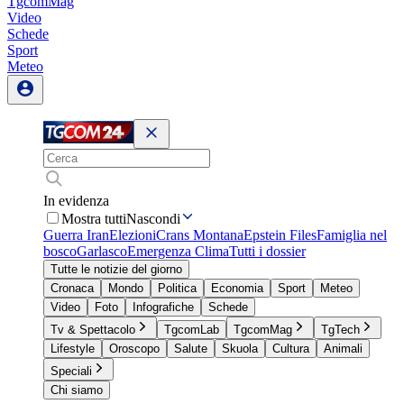
TgcomMag
Video
Schede
Sport
Meteo
In evidenza
Mostra tutti
Nascondi
Guerra Iran
Elezioni
Crans Montana
Epstein Files
Famiglia nel
bosco
Garlasco
Emergenza Clima
Tutti i dossier
Tutte le notizie del giorno
Cronaca
Mondo
Politica
Economia
Sport
Meteo
Video
Foto
Infografiche
Schede
Tv & Spettacolo
TgcomLab
TgcomMag
TgTech
Lifestyle
Oroscopo
Salute
Skuola
Cultura
Animali
Speciali
Chi siamo