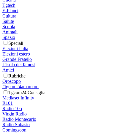
Tgtech
E-Planet
Cultura
Salute
Scuola
Animali
Spazio
Speciali
Elezioni Italia
Elezioni estero
Grande Fratello
L'isola dei famosi
Amici
Rubriche
Oroscopo
#tgcom24amarcord
Tgcom24 Consiglia
Mediaset Infinity
R101
Radio 105
Virgin Radio
Radio Montecarlo
Radio Subasio
Comingsoon