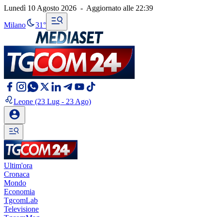
Lunedì 10 Agosto 2026
-
Aggiornato alle
22:39
Milano
31°
Leone
(23 Lug - 23 Ago)
Ultim'ora
Cronaca
Mondo
Economia
TgcomLab
Televisione