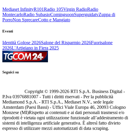
Mediaset Infinity
R101
Radio 105
Virgin Radio
Radio
Montecarlo
Radio Subasio
Comingsoon
Superguidatv
Zuppa di
Porro
Non Sprecare
Cotto e Mangiato
Eventi
Identità Golose 2026
Salone del Risparmio 2026
Fuorisalone
2026
L'Artigiano in Fiera 2025
Seguici su
Copyright © 1999-
2026
RTI S.p.A. Business Digital -
P.Iva 03976881007 - Tutti i diritti riservati - Per la pubblicità
Mediamond S.p.A. - RTI S.p.A., Mediaset N.V., sede legale
Amsterdam (Paesi Bassi) - Uffici Viale Europa 46, 20093 Cologno
Monzese (MI)
Rispetto ai contenuti e ai dati personali trasmessi e/o
riprodotti è vietata ogni utilizzazione funzionale all’addestramento di
sistemi di intelligenza artificiale generativa. È altresì fatto divieto
espresso di utilizzare mezzi automatizzati di data scraping.