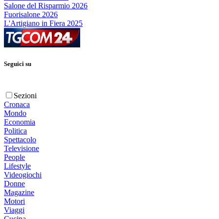
Salone del Risparmio 2026
Fuorisalone 2026
L'Artigiano in Fiera 2025
Seguici su
Sezioni
Cronaca
Mondo
Economia
Politica
Spettacolo
Televisione
People
Lifestyle
Videogiochi
Donne
Magazine
Motori
Viaggi
Cucina