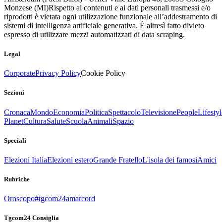
Monzese (MI)
Rispetto ai contenuti e ai dati personali trasmessi e/o
riprodotti è vietata ogni utilizzazione funzionale all’addestramento di
sistemi di intelligenza artificiale generativa. È altresì fatto divieto
espresso di utilizzare mezzi automatizzati di data scraping.
Legal
Corporate
Privacy Policy
Cookie Policy
Sezioni
Cronaca
Mondo
Economia
Politica
Spettacolo
Televisione
People
Lifestyl
Planet
Cultura
Salute
Scuola
Animali
Spazio
Speciali
Elezioni Italia
Elezioni estero
Grande Fratello
L'isola dei famosi
Amici
Rubriche
Oroscopo
#tgcom24amarcord
Tgcom24 Consiglia