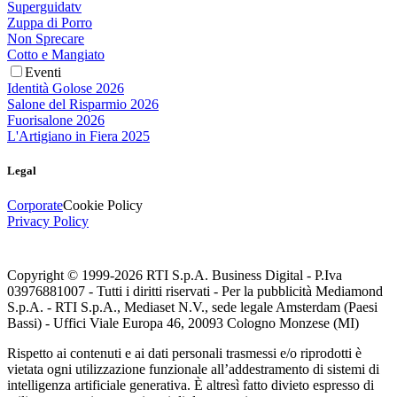
Superguidatv
Zuppa di Porro
Non Sprecare
Cotto e Mangiato
Eventi
Identità Golose 2026
Salone del Risparmio 2026
Fuorisalone 2026
L'Artigiano in Fiera 2025
Legal
Corporate
Cookie Policy
Privacy Policy
Copyright © 1999-
2026
RTI S.p.A. Business Digital - P.Iva
03976881007 - Tutti i diritti riservati - Per la pubblicità Mediamond
S.p.A. - RTI S.p.A., Mediaset N.V., sede legale Amsterdam (Paesi
Bassi) - Uffici Viale Europa 46, 20093 Cologno Monzese (MI)
Rispetto ai contenuti e ai dati personali trasmessi e/o riprodotti è
vietata ogni utilizzazione funzionale all’addestramento di sistemi di
intelligenza artificiale generativa. È altresì fatto divieto espresso di