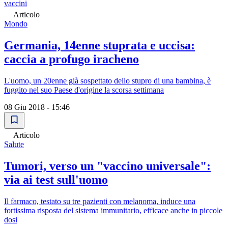
vaccini
Articolo
Mondo
Germania, 14enne stuprata e uccisa:
caccia a profugo iracheno
L'uomo, un 20enne già sospettato dello stupro di una bambina, è
fuggito nel suo Paese d'origine la scorsa settimana
08 Giu 2018 - 15:46
Articolo
Salute
Tumori, verso un "vaccino universale":
via ai test sull'uomo
Il farmaco, testato su tre pazienti con melanoma, induce una
fortissima risposta del sistema immunitario, efficace anche in piccole
dosi