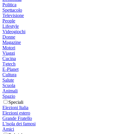
Politica
Spettacolo
Televisione
People
Lifestyle
Videogiochi
Donne
Magazine
Motori
Viaggi
Cucina
Tgtech
E-Planet
Cultura
Salute
Scuola
Animali
Spazio
Speciali
Elezioni Italia
Elezioni estero
Grande Fratello
L'isola dei famosi
Amici