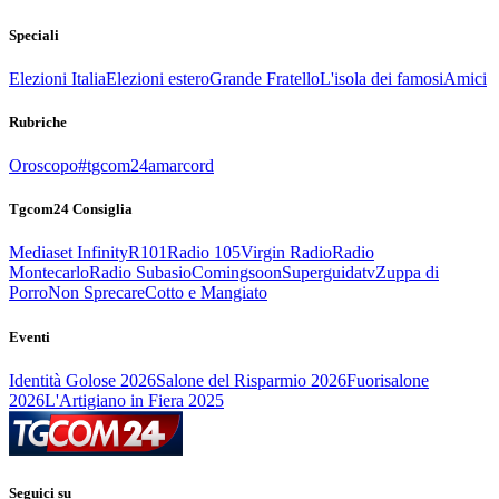
Speciali
Elezioni Italia
Elezioni estero
Grande Fratello
L'isola dei famosi
Amici
Rubriche
Oroscopo
#tgcom24amarcord
Tgcom24 Consiglia
Mediaset Infinity
R101
Radio 105
Virgin Radio
Radio
Montecarlo
Radio Subasio
Comingsoon
Superguidatv
Zuppa di
Porro
Non Sprecare
Cotto e Mangiato
Eventi
Identità Golose 2026
Salone del Risparmio 2026
Fuorisalone
2026
L'Artigiano in Fiera 2025
Seguici su