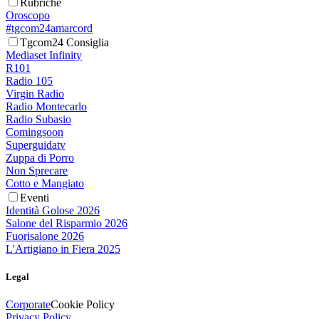
Rubriche
Oroscopo
#tgcom24amarcord
Tgcom24 Consiglia
Mediaset Infinity
R101
Radio 105
Virgin Radio
Radio Montecarlo
Radio Subasio
Comingsoon
Superguidatv
Zuppa di Porro
Non Sprecare
Cotto e Mangiato
Eventi
Identità Golose 2026
Salone del Risparmio 2026
Fuorisalone 2026
L'Artigiano in Fiera 2025
Legal
Corporate
Cookie Policy
Privacy Policy