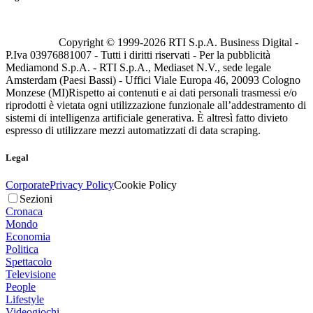
Copyright © 1999-
2026
RTI S.p.A. Business Digital -
P.Iva 03976881007 - Tutti i diritti riservati - Per la pubblicità
Mediamond S.p.A. - RTI S.p.A., Mediaset N.V., sede legale
Amsterdam (Paesi Bassi) - Uffici Viale Europa 46, 20093 Cologno
Monzese (MI)
Rispetto ai contenuti e ai dati personali trasmessi e/o
riprodotti è vietata ogni utilizzazione funzionale all’addestramento di
sistemi di intelligenza artificiale generativa. È altresì fatto divieto
espresso di utilizzare mezzi automatizzati di data scraping.
Legal
Corporate
Privacy Policy
Cookie Policy
Sezioni
Cronaca
Mondo
Economia
Politica
Spettacolo
Televisione
People
Lifestyle
Videogiochi