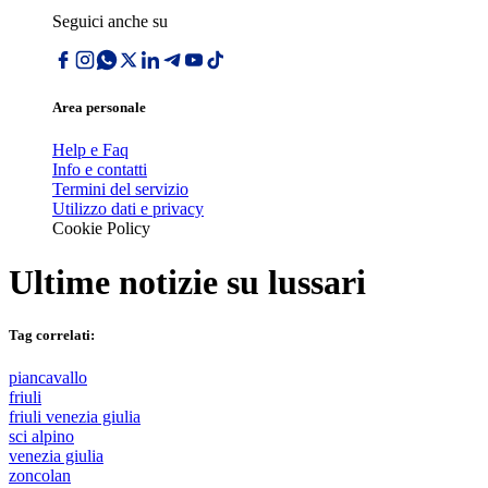
Seguici anche su
Area personale
Help e Faq
Info e contatti
Termini del servizio
Utilizzo dati e privacy
Cookie Policy
Ultime notizie su
lussari
Tag correlati:
piancavallo
friuli
friuli venezia giulia
sci alpino
venezia giulia
zoncolan