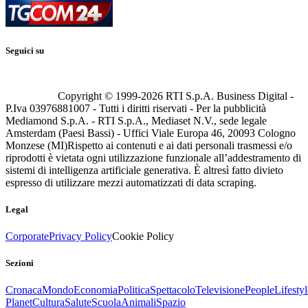
Seguici su
Copyright © 1999-
2026
RTI S.p.A. Business Digital -
P.Iva 03976881007 - Tutti i diritti riservati - Per la pubblicità
Mediamond S.p.A. - RTI S.p.A., Mediaset N.V., sede legale
Amsterdam (Paesi Bassi) - Uffici Viale Europa 46, 20093 Cologno
Monzese (MI)
Rispetto ai contenuti e ai dati personali trasmessi e/o
riprodotti è vietata ogni utilizzazione funzionale all’addestramento di
sistemi di intelligenza artificiale generativa. È altresì fatto divieto
espresso di utilizzare mezzi automatizzati di data scraping.
Legal
Corporate
Privacy Policy
Cookie Policy
Sezioni
Cronaca
Mondo
Economia
Politica
Spettacolo
Televisione
People
Lifestyl
Planet
Cultura
Salute
Scuola
Animali
Spazio