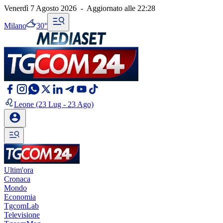
Venerdì 7 Agosto 2026
-
Aggiornato alle
22:28
Milano
30°
Leone
(23 Lug - 23 Ago)
Ultim'ora
Cronaca
Mondo
Economia
TgcomLab
Televisione