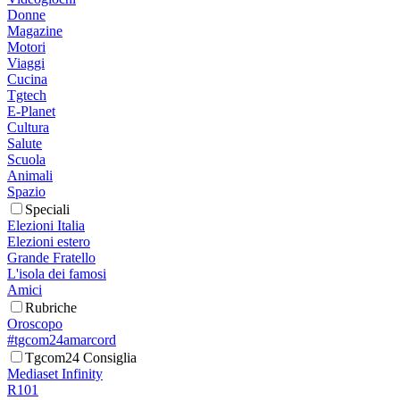
Donne
Magazine
Motori
Viaggi
Cucina
Tgtech
E-Planet
Cultura
Salute
Scuola
Animali
Spazio
Speciali
Elezioni Italia
Elezioni estero
Grande Fratello
L'isola dei famosi
Amici
Rubriche
Oroscopo
#tgcom24amarcord
Tgcom24 Consiglia
Mediaset Infinity
R101