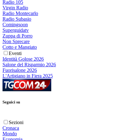
Radio 105
Virgin Radio
Radio Montecarlo
Radio Subasio
Comingsoon
Superguidatv
Zuppa di Porro
Non Sprecare
Cotto e Mangiato
Eventi
Identità Golose 2026
Salone del Risparmio 2026
Fuorisalone 2026
L'Artigiano in Fiera 2025
Seguici su
Sezioni
Cronaca
Mondo
Economia