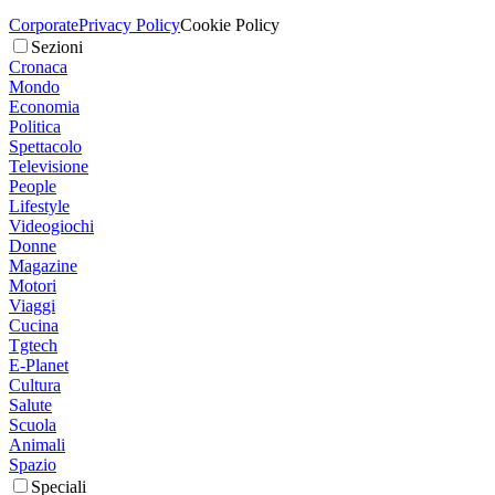
Corporate
Privacy Policy
Cookie Policy
Sezioni
Cronaca
Mondo
Economia
Politica
Spettacolo
Televisione
People
Lifestyle
Videogiochi
Donne
Magazine
Motori
Viaggi
Cucina
Tgtech
E-Planet
Cultura
Salute
Scuola
Animali
Spazio
Speciali