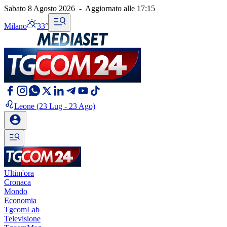
Sabato 8 Agosto 2026
-
Aggiornato alle
17:15
Milano
33°
Leone
(23 Lug - 23 Ago)
Ultim'ora
Cronaca
Mondo
Economia
TgcomLab
Televisione