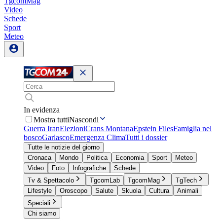
TgcomMag
Video
Schede
Sport
Meteo
In evidenza
Mostra tutti
Nascondi
Guerra Iran
Elezioni
Crans Montana
Epstein Files
Famiglia nel
bosco
Garlasco
Emergenza Clima
Tutti i dossier
Tutte le notizie del giorno
Cronaca
Mondo
Politica
Economia
Sport
Meteo
Video
Foto
Infografiche
Schede
Tv & Spettacolo
TgcomLab
TgcomMag
TgTech
Lifestyle
Oroscopo
Salute
Skuola
Cultura
Animali
Speciali
Chi siamo