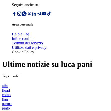
Seguici anche su
Area personale
Help e Faq
Info e contatti
Termini del servizio
Utilizzo dati e privacy
Cookie Policy
Ultime notizie su
luca pani
Tag correlati:
aifa
fluad
como
flau
parma
prato