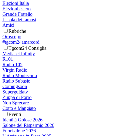
Elezioni Italia
Elezioni estero
Grande Fratello
L'isola dei famosi
Amici
Rubriche
Oroscopo
#tgcom24amarcord
Tgcom24 Consiglia
Mediaset Infinity
R101
Radio 105
Virgin Radio
Radio Montecarlo
Radio Subasio
Comingsoon
Superguidatv
Zuppa di Porro
Non Sprecare
Cotto e Mangiato
Eventi
Identità Golose 2026
Salone del Risparmio 2026
Fuorisalone 2026