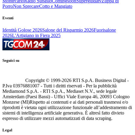
Montecarlo
Radio Subasio
Comingsoon
Superguidatv
Zuppa di
Porro
Non Sprecare
Cotto e Mangiato
Eventi
Identità Golose 2026
Salone del Risparmio 2026
Fuorisalone
2026
L'Artigiano in Fiera 2025
Seguici su
Copyright © 1999-
2026
RTI S.p.A. Business Digital -
P.Iva 03976881007 - Tutti i diritti riservati - Per la pubblicità
Mediamond S.p.A. - RTI S.p.A., Mediaset N.V., sede legale
Amsterdam (Paesi Bassi) - Uffici Viale Europa 46, 20093 Cologno
Monzese (MI)
Rispetto ai contenuti e ai dati personali trasmessi e/o
riprodotti è vietata ogni utilizzazione funzionale all’addestramento di
sistemi di intelligenza artificiale generativa. È altresì fatto divieto
espresso di utilizzare mezzi automatizzati di data scraping.
Legal