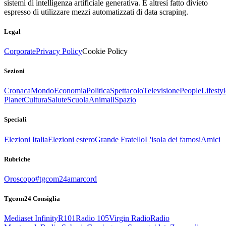
sistemi di intelligenza artificiale generativa. È altresì fatto divieto
espresso di utilizzare mezzi automatizzati di data scraping.
Legal
Corporate
Privacy Policy
Cookie Policy
Sezioni
Cronaca
Mondo
Economia
Politica
Spettacolo
Televisione
People
Lifestyl
Planet
Cultura
Salute
Scuola
Animali
Spazio
Speciali
Elezioni Italia
Elezioni estero
Grande Fratello
L'isola dei famosi
Amici
Rubriche
Oroscopo
#tgcom24amarcord
Tgcom24 Consiglia
Mediaset Infinity
R101
Radio 105
Virgin Radio
Radio