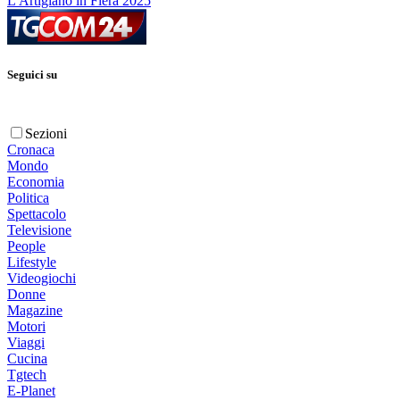
L'Artigiano in Fiera 2025
Seguici su
Sezioni
Cronaca
Mondo
Economia
Politica
Spettacolo
Televisione
People
Lifestyle
Videogiochi
Donne
Magazine
Motori
Viaggi
Cucina
Tgtech
E-Planet