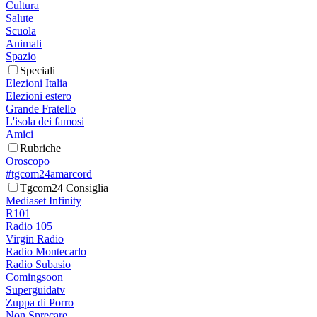
Cultura
Salute
Scuola
Animali
Spazio
Speciali
Elezioni Italia
Elezioni estero
Grande Fratello
L'isola dei famosi
Amici
Rubriche
Oroscopo
#tgcom24amarcord
Tgcom24 Consiglia
Mediaset Infinity
R101
Radio 105
Virgin Radio
Radio Montecarlo
Radio Subasio
Comingsoon
Superguidatv
Zuppa di Porro
Non Sprecare