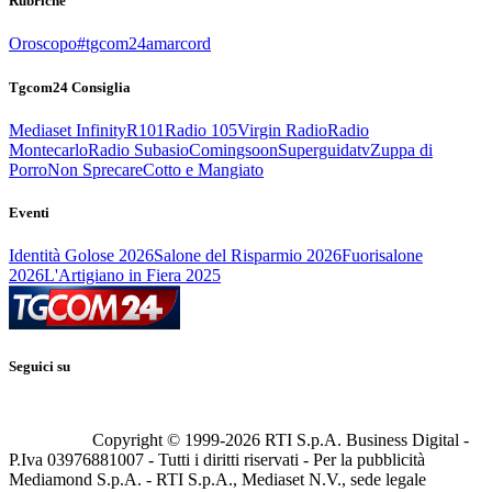
Rubriche
Oroscopo
#tgcom24amarcord
Tgcom24 Consiglia
Mediaset Infinity
R101
Radio 105
Virgin Radio
Radio
Montecarlo
Radio Subasio
Comingsoon
Superguidatv
Zuppa di
Porro
Non Sprecare
Cotto e Mangiato
Eventi
Identità Golose 2026
Salone del Risparmio 2026
Fuorisalone
2026
L'Artigiano in Fiera 2025
Seguici su
Copyright © 1999-
2026
RTI S.p.A. Business Digital -
P.Iva 03976881007 - Tutti i diritti riservati - Per la pubblicità
Mediamond S.p.A. - RTI S.p.A., Mediaset N.V., sede legale