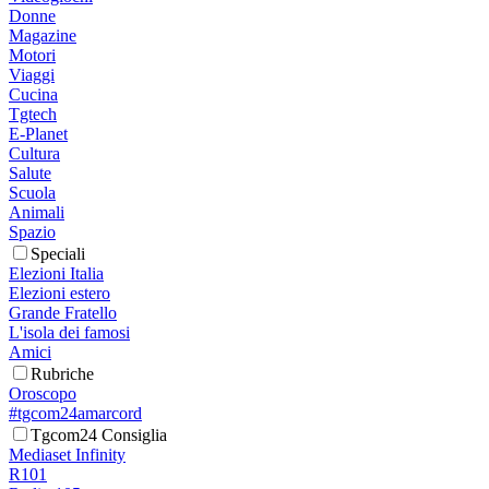
Donne
Magazine
Motori
Viaggi
Cucina
Tgtech
E-Planet
Cultura
Salute
Scuola
Animali
Spazio
Speciali
Elezioni Italia
Elezioni estero
Grande Fratello
L'isola dei famosi
Amici
Rubriche
Oroscopo
#tgcom24amarcord
Tgcom24 Consiglia
Mediaset Infinity
R101