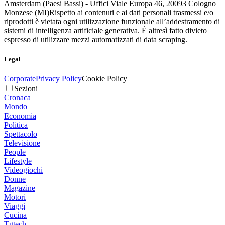
Amsterdam (Paesi Bassi) - Uffici Viale Europa 46, 20093 Cologno
Monzese (MI)
Rispetto ai contenuti e ai dati personali trasmessi e/o
riprodotti è vietata ogni utilizzazione funzionale all’addestramento di
sistemi di intelligenza artificiale generativa. È altresì fatto divieto
espresso di utilizzare mezzi automatizzati di data scraping.
Legal
Corporate
Privacy Policy
Cookie Policy
Sezioni
Cronaca
Mondo
Economia
Politica
Spettacolo
Televisione
People
Lifestyle
Videogiochi
Donne
Magazine
Motori
Viaggi
Cucina
Tgtech