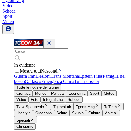
TgcomMag
Video
Schede
Sport
Meteo
In evidenza
Mostra tutti
Nascondi
Guerra Iran
Elezioni
Crans Montana
Epstein Files
Famiglia nel
bosco
Garlasco
Emergenza Clima
Tutti i dossier
Tutte le notizie del giorno
Cronaca
Mondo
Politica
Economia
Sport
Meteo
Video
Foto
Infografiche
Schede
Tv & Spettacolo
TgcomLab
TgcomMag
TgTech
Lifestyle
Oroscopo
Salute
Skuola
Cultura
Animali
Speciali
Chi siamo