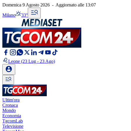
Domenica 9 Agosto 2026
-
Aggiornato alle
13:07
Milano
33°
Leone
(23 Lug - 23 Ago)
Ultim'ora
Cronaca
Mondo
Economia
TgcomLab
Televisione