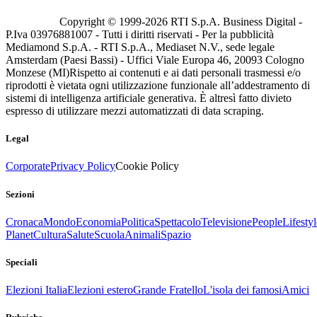
Copyright © 1999-
2026
RTI S.p.A. Business Digital -
P.Iva 03976881007 - Tutti i diritti riservati - Per la pubblicità
Mediamond S.p.A. - RTI S.p.A., Mediaset N.V., sede legale
Amsterdam (Paesi Bassi) - Uffici Viale Europa 46, 20093 Cologno
Monzese (MI)
Rispetto ai contenuti e ai dati personali trasmessi e/o
riprodotti è vietata ogni utilizzazione funzionale all’addestramento di
sistemi di intelligenza artificiale generativa. È altresì fatto divieto
espresso di utilizzare mezzi automatizzati di data scraping.
Legal
Corporate
Privacy Policy
Cookie Policy
Sezioni
Cronaca
Mondo
Economia
Politica
Spettacolo
Televisione
People
Lifestyl
Planet
Cultura
Salute
Scuola
Animali
Spazio
Speciali
Elezioni Italia
Elezioni estero
Grande Fratello
L'isola dei famosi
Amici