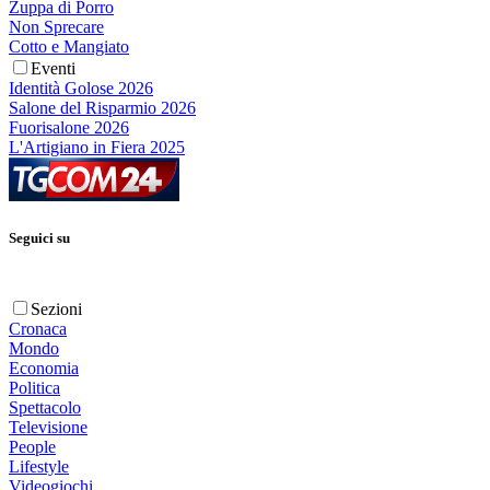
Zuppa di Porro
Non Sprecare
Cotto e Mangiato
Eventi
Identità Golose 2026
Salone del Risparmio 2026
Fuorisalone 2026
L'Artigiano in Fiera 2025
Seguici su
Sezioni
Cronaca
Mondo
Economia
Politica
Spettacolo
Televisione
People
Lifestyle
Videogiochi