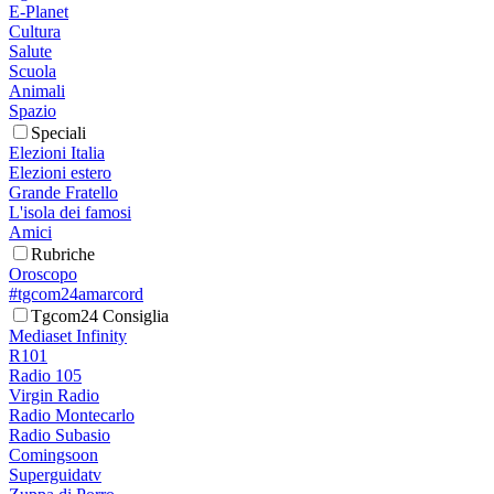
E-Planet
Cultura
Salute
Scuola
Animali
Spazio
Speciali
Elezioni Italia
Elezioni estero
Grande Fratello
L'isola dei famosi
Amici
Rubriche
Oroscopo
#tgcom24amarcord
Tgcom24 Consiglia
Mediaset Infinity
R101
Radio 105
Virgin Radio
Radio Montecarlo
Radio Subasio
Comingsoon
Superguidatv