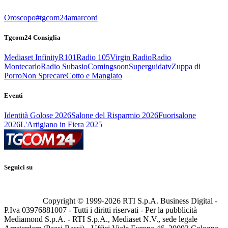
Oroscopo
#tgcom24amarcord
Tgcom24 Consiglia
Mediaset Infinity
R101
Radio 105
Virgin Radio
Radio
Montecarlo
Radio Subasio
Comingsoon
Superguidatv
Zuppa di
Porro
Non Sprecare
Cotto e Mangiato
Eventi
Identità Golose 2026
Salone del Risparmio 2026
Fuorisalone
2026
L'Artigiano in Fiera 2025
Seguici su
Copyright © 1999-
2026
RTI S.p.A. Business Digital -
P.Iva 03976881007 - Tutti i diritti riservati - Per la pubblicità
Mediamond S.p.A. - RTI S.p.A., Mediaset N.V., sede legale