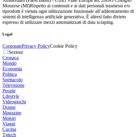
Amsterdam (Paesi Bassi) - Uffici Viale Europa 46, 20093 Cologno
Monzese (MI)
Rispetto ai contenuti e ai dati personali trasmessi e/o
riprodotti è vietata ogni utilizzazione funzionale all’addestramento di
sistemi di intelligenza artificiale generativa. È altresì fatto divieto
espresso di utilizzare mezzi automatizzati di data scraping.
Legal
Corporate
Privacy Policy
Cookie Policy
Sezioni
Cronaca
Mondo
Economia
Politica
Spettacolo
Televisione
People
Lifestyle
Videogiochi
Donne
Magazine
Motori
Viaggi
Cucina
Tgtech