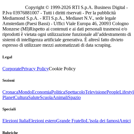
Copyright © 1999-
2026
RTI S.p.A. Business Digital -
P.Iva 03976881007 - Tutti i diritti riservati - Per la pubblicità
Mediamond S.p.A. - RTI S.p.A., Mediaset N.V., sede legale
Amsterdam (Paesi Bassi) - Uffici Viale Europa 46, 20093 Cologno
Monzese (MI)
Rispetto ai contenuti e ai dati personali trasmessi e/o
riprodotti è vietata ogni utilizzazione funzionale all’addestramento di
sistemi di intelligenza artificiale generativa. È altresì fatto divieto
espresso di utilizzare mezzi automatizzati di data scraping.
Legal
Corporate
Privacy Policy
Cookie Policy
Sezioni
Cronaca
Mondo
Economia
Politica
Spettacolo
Televisione
People
Lifestyl
Planet
Cultura
Salute
Scuola
Animali
Spazio
Speciali
Elezioni Italia
Elezioni estero
Grande Fratello
L'isola dei famosi
Amici
Rubriche