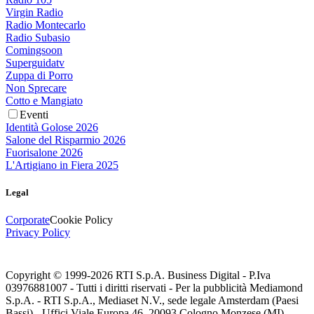
Virgin Radio
Radio Montecarlo
Radio Subasio
Comingsoon
Superguidatv
Zuppa di Porro
Non Sprecare
Cotto e Mangiato
Eventi
Identità Golose 2026
Salone del Risparmio 2026
Fuorisalone 2026
L'Artigiano in Fiera 2025
Legal
Corporate
Cookie Policy
Privacy Policy
Copyright © 1999-
2026
RTI S.p.A. Business Digital - P.Iva
03976881007 - Tutti i diritti riservati - Per la pubblicità Mediamond
S.p.A. - RTI S.p.A., Mediaset N.V., sede legale Amsterdam (Paesi
Bassi) - Uffici Viale Europa 46, 20093 Cologno Monzese (MI)