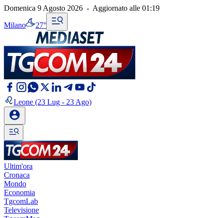
Domenica 9 Agosto 2026
-
Aggiornato alle
01:19
Milano
27°
Leone
(23 Lug - 23 Ago)
Ultim'ora
Cronaca
Mondo
Economia
TgcomLab
Televisione