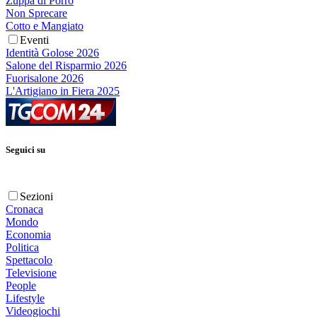
Zuppa di Porro
Non Sprecare
Cotto e Mangiato
Eventi
Identità Golose 2026
Salone del Risparmio 2026
Fuorisalone 2026
L'Artigiano in Fiera 2025
Seguici su
Sezioni
Cronaca
Mondo
Economia
Politica
Spettacolo
Televisione
People
Lifestyle
Videogiochi