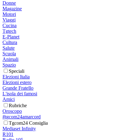
Donne
Magazine
Motori
Viaggi
Cucina
Tgtech
E-Planet
Cultura
Salute
Scuola
Animali
Spazio
Speciali
Elezioni Italia
Elezioni estero
Grande Fratello
L'isola dei famosi
Amici
Rubriche
Oroscopo
#tgcom24amarcord
Tgcom24 Consiglia
Mediaset Infinity
R101
Radio 105