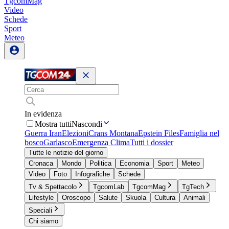
TgcomMag
Video
Schede
Sport
Meteo
In evidenza
Mostra tutti
Nascondi
Guerra Iran
Elezioni
Crans Montana
Epstein Files
Famiglia nel
bosco
Garlasco
Emergenza Clima
Tutti i dossier
Tutte le notizie del giorno
Cronaca
Mondo
Politica
Economia
Sport
Meteo
Video
Foto
Infografiche
Schede
Tv & Spettacolo
TgcomLab
TgcomMag
TgTech
Lifestyle
Oroscopo
Salute
Skuola
Cultura
Animali
Speciali
Chi siamo