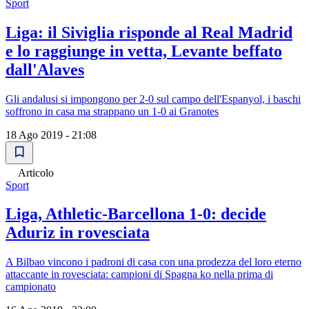
Sport
Liga: il Siviglia risponde al Real Madrid
e lo raggiunge in vetta, Levante beffato
dall'Alaves
Gli andalusi si impongono per 2-0 sul campo dell'Espanyol, i baschi
soffrono in casa ma strappano un 1-0 ai Granotes
18 Ago 2019 - 21:08
Articolo
Sport
Liga, Athletic-Barcellona 1-0: decide
Aduriz in rovesciata
A Bilbao vincono i padroni di casa con una prodezza del loro eterno
attaccante in rovesciata: campioni di Spagna ko nella prima di
campionato