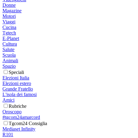
Donne
Magazine
Motori
Viaggi
Cucina
Tgtech
E-Planet
Cultura
Salute
Scuola
Animali
Spazio
Speciali
Elezioni Italia
Elezioni estero
Grande Fratello
L'isola dei famosi
Amici
Rubriche
Oroscopo
#tgcom24amarcord
Tgcom24 Consiglia
Mediaset Infinity
R101