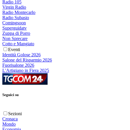
Radio 105
Virgin Radio
Radio Montecarlo
Radio Subasio
Comingsoon
Superguidatv
Zuppa di Porro
Non Sprecare
Cotto e Mangiato
Eventi
Identità Golose 2026
Salone del Risparmio 2026
Fuorisalone 2026
L'Artigiano in Fiera 2025
Seguici su
Sezioni
Cronaca
Mondo
Economia