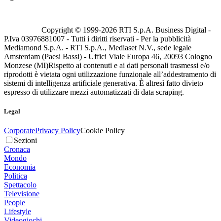
Copyright © 1999-
2026
RTI S.p.A. Business Digital -
P.Iva 03976881007 - Tutti i diritti riservati - Per la pubblicità
Mediamond S.p.A. - RTI S.p.A., Mediaset N.V., sede legale
Amsterdam (Paesi Bassi) - Uffici Viale Europa 46, 20093 Cologno
Monzese (MI)
Rispetto ai contenuti e ai dati personali trasmessi e/o
riprodotti è vietata ogni utilizzazione funzionale all’addestramento di
sistemi di intelligenza artificiale generativa. È altresì fatto divieto
espresso di utilizzare mezzi automatizzati di data scraping.
Legal
Corporate
Privacy Policy
Cookie Policy
Sezioni
Cronaca
Mondo
Economia
Politica
Spettacolo
Televisione
People
Lifestyle
Videogiochi