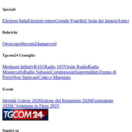
Speciali
Elezioni Italia
Elezioni estero
Grande Fratello
L'isola dei famosi
Amici
Rubriche
Oroscopo
#tgcom24amarcord
Tgcom24 Consiglia
Mediaset Infinity
R101
Radio 105
Virgin Radio
Radio
Montecarlo
Radio Subasio
Comingsoon
Superguidatv
Zuppa di
Porro
Non Sprecare
Cotto e Mangiato
Eventi
Identità Golose 2026
Salone del Risparmio 2026
Fuorisalone
2026
L'Artigiano in Fiera 2025
Seguici su