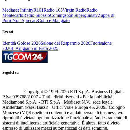
Mediaset Infinity
R101
Radio 105
Virgin Radio
Radio
Montecarlo
Radio Subasio
Comingsoon
Superguidatv
Zuppa di
Porro
Non Sprecare
Cotto e Mangiato
Eventi
Identità Golose 2026
Salone del Risparmio 2026
Fuorisalone
2026
L'Artigiano in Fiera 2025
Seguici su
Copyright © 1999-
2026
RTI S.p.A. Business Digital -
P.Iva 03976881007 - Tutti i diritti riservati - Per la pubblicità
Mediamond S.p.A. - RTI S.p.A., Mediaset N.V., sede legale
Amsterdam (Paesi Bassi) - Uffici Viale Europa 46, 20093 Cologno
Monzese (MI)
Rispetto ai contenuti e ai dati personali trasmessi e/o
riprodotti è vietata ogni utilizzazione funzionale all’addestramento di
sistemi di intelligenza artificiale generativa. È altresì fatto divieto
espresso di utilizzare mezzi automatizzati di data scraping.