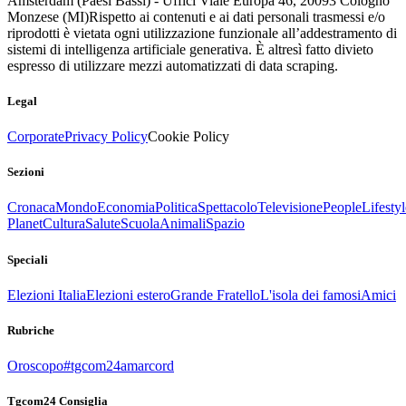
Amsterdam (Paesi Bassi) - Uffici Viale Europa 46, 20093 Cologno
Monzese (MI)
Rispetto ai contenuti e ai dati personali trasmessi e/o
riprodotti è vietata ogni utilizzazione funzionale all’addestramento di
sistemi di intelligenza artificiale generativa. È altresì fatto divieto
espresso di utilizzare mezzi automatizzati di data scraping.
Legal
Corporate
Privacy Policy
Cookie Policy
Sezioni
Cronaca
Mondo
Economia
Politica
Spettacolo
Televisione
People
Lifestyl
Planet
Cultura
Salute
Scuola
Animali
Spazio
Speciali
Elezioni Italia
Elezioni estero
Grande Fratello
L'isola dei famosi
Amici
Rubriche
Oroscopo
#tgcom24amarcord
Tgcom24 Consiglia