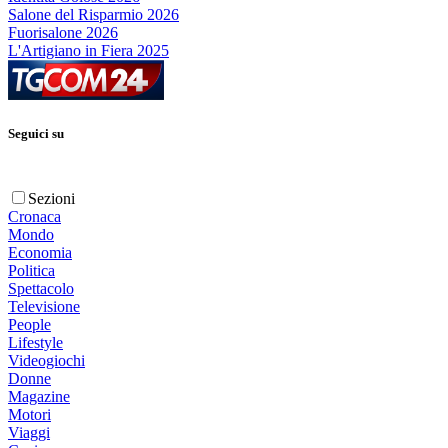
Salone del Risparmio 2026
Fuorisalone 2026
L'Artigiano in Fiera 2025
Seguici su
Sezioni
Cronaca
Mondo
Economia
Politica
Spettacolo
Televisione
People
Lifestyle
Videogiochi
Donne
Magazine
Motori
Viaggi