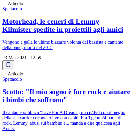
Articolo
Spettacolo
Motorhead, le ceneri di Lemmy
Kilmister spedite in proiettili agli amici
Vengono a galla le ultime bizzarre volontà del bassista e cantante
della band, morto nel 2015
23 Mar 2021 - 12:59
Articolo
Spettacolo
Scotto: "Il mio sogno è fare rock e aiutare
i bimbi che soffrono"
Il cantante pubblica "Live For A Dream", un cd/dvd con il meglio
della sua carriera ricantato live con ospiti. E a Tgcom24 parla di
rock, Lemmy, abusi sui bambini e... manda a dire qualcosa agli
Ac/Dc