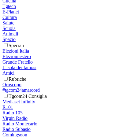
Cucina
Tgtech
E-Planet
Cultura
Salute
Scuola
Animali
Spazio
Speciali
Elezioni Italia
Elezioni estero
Grande Fratello
L'isola dei famosi
Amici
Rubriche
Oroscopo
#tgcom24amarcord
Tgcom24 Consiglia
Mediaset Infinity
R101
Radio 105
Virgin Radio
Radio Montecarlo
Radio Subasio
Comingsoon