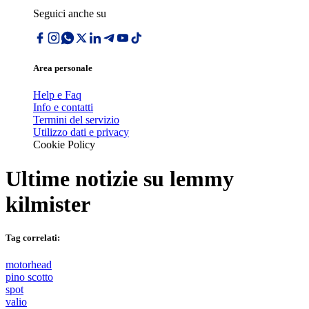
Seguici anche su
Area personale
Help e Faq
Info e contatti
Termini del servizio
Utilizzo dati e privacy
Cookie Policy
Ultime notizie su
lemmy
kilmister
Tag correlati:
motorhead
pino scotto
spot
valio