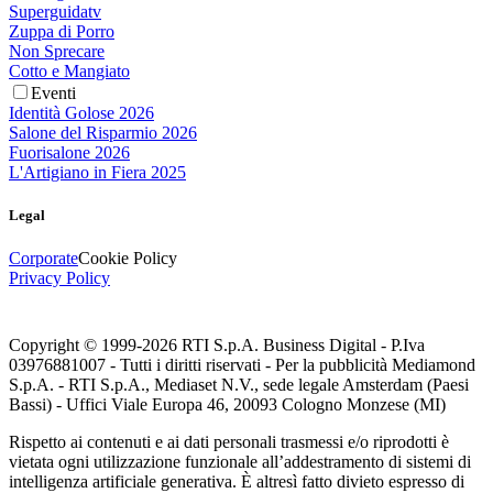
Superguidatv
Zuppa di Porro
Non Sprecare
Cotto e Mangiato
Eventi
Identità Golose 2026
Salone del Risparmio 2026
Fuorisalone 2026
L'Artigiano in Fiera 2025
Legal
Corporate
Cookie Policy
Privacy Policy
Copyright © 1999-
2026
RTI S.p.A. Business Digital - P.Iva
03976881007 - Tutti i diritti riservati - Per la pubblicità Mediamond
S.p.A. - RTI S.p.A., Mediaset N.V., sede legale Amsterdam (Paesi
Bassi) - Uffici Viale Europa 46, 20093 Cologno Monzese (MI)
Rispetto ai contenuti e ai dati personali trasmessi e/o riprodotti è
vietata ogni utilizzazione funzionale all’addestramento di sistemi di
intelligenza artificiale generativa. È altresì fatto divieto espresso di