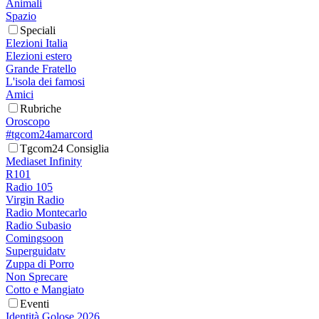
Animali
Spazio
Speciali
Elezioni Italia
Elezioni estero
Grande Fratello
L'isola dei famosi
Amici
Rubriche
Oroscopo
#tgcom24amarcord
Tgcom24 Consiglia
Mediaset Infinity
R101
Radio 105
Virgin Radio
Radio Montecarlo
Radio Subasio
Comingsoon
Superguidatv
Zuppa di Porro
Non Sprecare
Cotto e Mangiato
Eventi
Identità Golose 2026