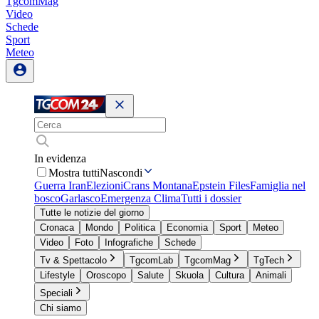
TgcomMag
Video
Schede
Sport
Meteo
In evidenza
Mostra tutti
Nascondi
Guerra Iran
Elezioni
Crans Montana
Epstein Files
Famiglia nel
bosco
Garlasco
Emergenza Clima
Tutti i dossier
Tutte le notizie del giorno
Cronaca
Mondo
Politica
Economia
Sport
Meteo
Video
Foto
Infografiche
Schede
Tv & Spettacolo
TgcomLab
TgcomMag
TgTech
Lifestyle
Oroscopo
Salute
Skuola
Cultura
Animali
Speciali
Chi siamo