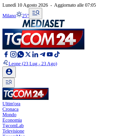
Lunedì 10 Agosto 2026
-
Aggiornato alle
07:05
Milano
25°
Leone
(23 Lug - 23 Ago)
Ultim'ora
Cronaca
Mondo
Economia
TgcomLab
Televisione