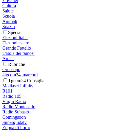
E-Planet
Cultura
Salute
Scuola
Animali
Spazio
Speciali
Elezioni Italia
Elezioni estero
Grande Fratello
L'isola dei famosi
Amici
Rubriche
Oroscopo
#tgcom24amarcord
Tgcom24 Consiglia
Mediaset Infinity
R101
Radio 105
Virgin Radio
Radio Montecarlo
Radio Subasio
Comingsoon
Superguidatv
Zuppa di Porro