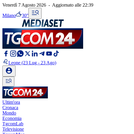
Venerdì 7 Agosto 2026
-
Aggiornato alle
22:39
Milano
30°
Leone
(23 Lug - 23 Ago)
Ultim'ora
Cronaca
Mondo
Economia
TgcomLab
Televisione