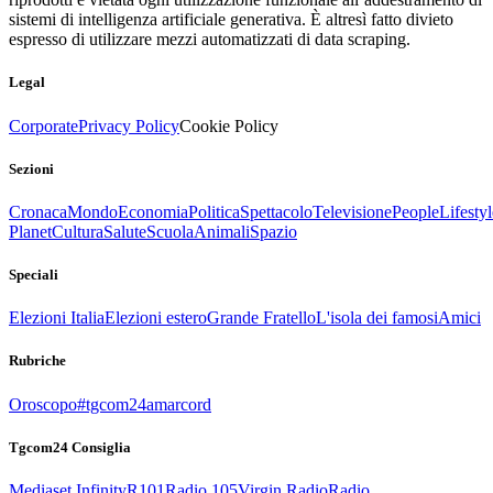
sistemi di intelligenza artificiale generativa. È altresì fatto divieto
espresso di utilizzare mezzi automatizzati di data scraping.
Legal
Corporate
Privacy Policy
Cookie Policy
Sezioni
Cronaca
Mondo
Economia
Politica
Spettacolo
Televisione
People
Lifestyl
Planet
Cultura
Salute
Scuola
Animali
Spazio
Speciali
Elezioni Italia
Elezioni estero
Grande Fratello
L'isola dei famosi
Amici
Rubriche
Oroscopo
#tgcom24amarcord
Tgcom24 Consiglia
Mediaset Infinity
R101
Radio 105
Virgin Radio
Radio