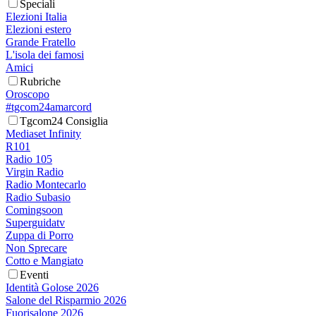
Speciali
Elezioni Italia
Elezioni estero
Grande Fratello
L'isola dei famosi
Amici
Rubriche
Oroscopo
#tgcom24amarcord
Tgcom24 Consiglia
Mediaset Infinity
R101
Radio 105
Virgin Radio
Radio Montecarlo
Radio Subasio
Comingsoon
Superguidatv
Zuppa di Porro
Non Sprecare
Cotto e Mangiato
Eventi
Identità Golose 2026
Salone del Risparmio 2026
Fuorisalone 2026