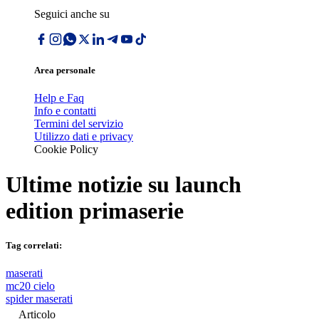
Seguici anche su
Area personale
Help e Faq
Info e contatti
Termini del servizio
Utilizzo dati e privacy
Cookie Policy
Ultime notizie su
launch
edition primaserie
Tag correlati:
maserati
mc20 cielo
spider maserati
Articolo