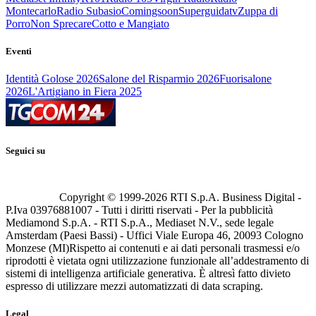
Montecarlo
Radio Subasio
Comingsoon
Superguidatv
Zuppa di
Porro
Non Sprecare
Cotto e Mangiato
Eventi
Identità Golose 2026
Salone del Risparmio 2026
Fuorisalone
2026
L'Artigiano in Fiera 2025
Seguici su
Copyright © 1999-
2026
RTI S.p.A. Business Digital -
P.Iva 03976881007 - Tutti i diritti riservati - Per la pubblicità
Mediamond S.p.A. - RTI S.p.A., Mediaset N.V., sede legale
Amsterdam (Paesi Bassi) - Uffici Viale Europa 46, 20093 Cologno
Monzese (MI)
Rispetto ai contenuti e ai dati personali trasmessi e/o
riprodotti è vietata ogni utilizzazione funzionale all’addestramento di
sistemi di intelligenza artificiale generativa. È altresì fatto divieto
espresso di utilizzare mezzi automatizzati di data scraping.
Legal