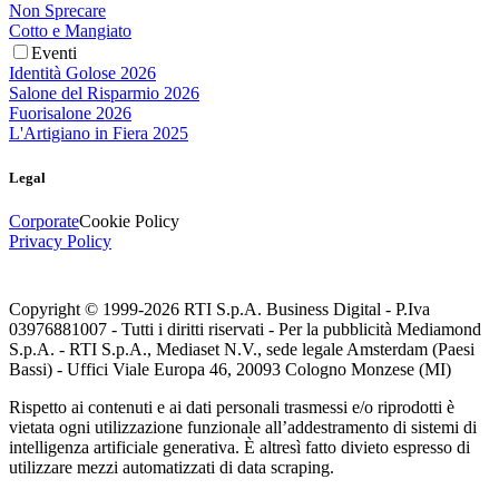
Non Sprecare
Cotto e Mangiato
Eventi
Identità Golose 2026
Salone del Risparmio 2026
Fuorisalone 2026
L'Artigiano in Fiera 2025
Legal
Corporate
Cookie Policy
Privacy Policy
Copyright © 1999-
2026
RTI S.p.A. Business Digital - P.Iva
03976881007 - Tutti i diritti riservati - Per la pubblicità Mediamond
S.p.A. - RTI S.p.A., Mediaset N.V., sede legale Amsterdam (Paesi
Bassi) - Uffici Viale Europa 46, 20093 Cologno Monzese (MI)
Rispetto ai contenuti e ai dati personali trasmessi e/o riprodotti è
vietata ogni utilizzazione funzionale all’addestramento di sistemi di
intelligenza artificiale generativa. È altresì fatto divieto espresso di
utilizzare mezzi automatizzati di data scraping.