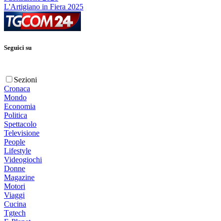
L'Artigiano in Fiera 2025
Seguici su
Sezioni
Cronaca
Mondo
Economia
Politica
Spettacolo
Televisione
People
Lifestyle
Videogiochi
Donne
Magazine
Motori
Viaggi
Cucina
Tgtech