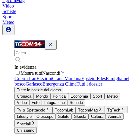
TgcomMag
Video
Schede
Sport
Meteo
In evidenza
Mostra tutti
Nascondi
Guerra Iran
Elezioni
Crans Montana
Epstein Files
Famiglia nel
bosco
Garlasco
Emergenza Clima
Tutti i dossier
Tutte le notizie del giorno
Cronaca
Mondo
Politica
Economia
Sport
Meteo
Video
Foto
Infografiche
Schede
Tv & Spettacolo
TgcomLab
TgcomMag
TgTech
Lifestyle
Oroscopo
Salute
Skuola
Cultura
Animali
Speciali
Chi siamo