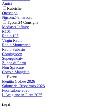
Amici
Rubriche
Oroscopo
#tgcom24amarcord
Tgcom24 Consiglia
Mediaset Infinity
R101
Radio 105
Virgin Radio
Radio Montecarlo
Radio Subasio
Comingsoon
Superguidatv
Zuppa di Porro
Non Sprecare
Cotto e Mangiato
Eventi
Identità Golose 2026
Salone del Risparmio 2026
Fuorisalone 2026
L'Artigiano in Fiera 2025
Legal