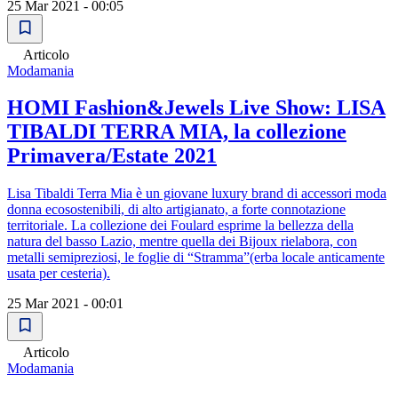
25 Mar 2021 - 00:05
Articolo
Modamania
HOMI Fashion&Jewels Live Show: LISA
TIBALDI TERRA MIA, la collezione
Primavera/Estate 2021
Lisa Tibaldi Terra Mia è un giovane luxury brand di accessori moda
donna ecosostenibili, di alto artigianato, a forte connotazione
territoriale. La collezione dei Foulard esprime la bellezza della
natura del basso Lazio, mentre quella dei Bijoux rielabora, con
metalli semipreziosi, le foglie di “Stramma”(erba locale anticamente
usata per cesteria).
25 Mar 2021 - 00:01
Articolo
Modamania