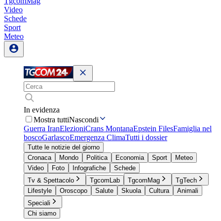
TgcomMag
Video
Schede
Sport
Meteo
In evidenza
Mostra tutti
Nascondi
Guerra Iran
Elezioni
Crans Montana
Epstein Files
Famiglia nel
bosco
Garlasco
Emergenza Clima
Tutti i dossier
Tutte le notizie del giorno
Cronaca
Mondo
Politica
Economia
Sport
Meteo
Video
Foto
Infografiche
Schede
Tv & Spettacolo
TgcomLab
TgcomMag
TgTech
Lifestyle
Oroscopo
Salute
Skuola
Cultura
Animali
Speciali
Chi siamo