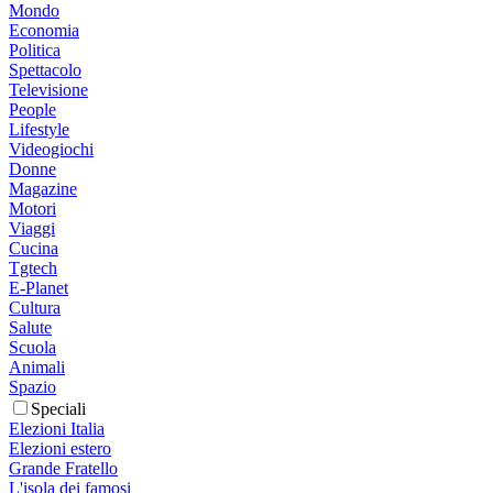
Mondo
Economia
Politica
Spettacolo
Televisione
People
Lifestyle
Videogiochi
Donne
Magazine
Motori
Viaggi
Cucina
Tgtech
E-Planet
Cultura
Salute
Scuola
Animali
Spazio
Speciali
Elezioni Italia
Elezioni estero
Grande Fratello
L'isola dei famosi