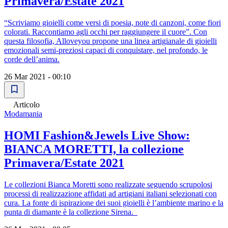
Primavera/Estate 2021
“Scriviamo gioielli come versi di poesia, note di canzoni, come fiori
colorati. Raccontiamo agli occhi per raggiungere il cuore”. Con
questa filosofia, Alloveyou propone una linea artigianale di gioielli
emozionali semi-preziosi capaci di conquistare, nel profondo, le
corde dell’anima.
26 Mar 2021 - 00:10
Articolo
Modamania
HOMI Fashion&Jewels Live Show:
BIANCA MORETTI, la collezione
Primavera/Estate 2021
Le collezioni Bianca Moretti sono realizzate seguendo scrupolosi
processi di realizzazione affidati ad artigiani italiani selezionati con
cura. La fonte di ispirazione dei suoi gioielli è l’ambiente marino e la
punta di diamante è la collezione Sirena.