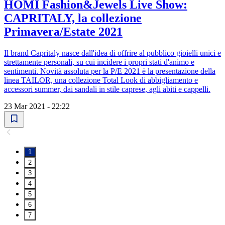
HOMI Fashion&Jewels Live Show:
CAPRITALY, la collezione
Primavera/Estate 2021
Il brand Capritaly nasce dall'idea di offrire al pubblico gioielli unici e
strettamente personali, su cui incidere i propri stati d'animo e
sentimenti. Novità assoluta per la P/E 2021 è la presentazione della
linea TAILOR, una collezione Total Look di abbigliamento e
accessori summer, dai sandali in stile caprese, agli abiti e cappelli.
23 Mar 2021 - 22:22
1
2
3
4
5
6
7