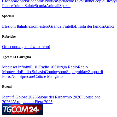
Cronaca
Mondo
Economia
Politica
Spettacolo
Televisione
People
Lifestyl
Planet
Cultura
Salute
Scuola
Animali
Spazio
Speciali
Elezioni Italia
Elezioni estero
Grande Fratello
L'isola dei famosi
Amici
Rubriche
Oroscopo
#tgcom24amarcord
Tgcom24 Consiglia
Mediaset Infinity
R101
Radio 105
Virgin Radio
Radio
Montecarlo
Radio Subasio
Comingsoon
Superguidatv
Zuppa di
Porro
Non Sprecare
Cotto e Mangiato
Eventi
Identità Golose 2026
Salone del Risparmio 2026
Fuorisalone
2026
L'Artigiano in Fiera 2025