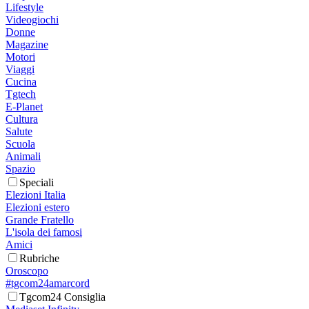
Lifestyle
Videogiochi
Donne
Magazine
Motori
Viaggi
Cucina
Tgtech
E-Planet
Cultura
Salute
Scuola
Animali
Spazio
Speciali
Elezioni Italia
Elezioni estero
Grande Fratello
L'isola dei famosi
Amici
Rubriche
Oroscopo
#tgcom24amarcord
Tgcom24 Consiglia