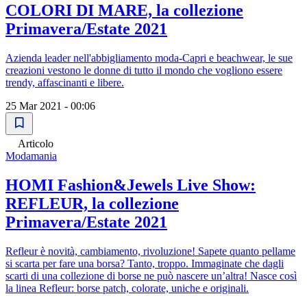
COLORI DI MARE, la collezione
Primavera/Estate 2021
Azienda leader nell'abbigliamento moda-Capri e beachwear, le sue
creazioni vestono le donne di tutto il mondo che vogliono essere
trendy, affascinanti e libere.
25 Mar 2021 - 00:06
Articolo
Modamania
HOMI Fashion&Jewels Live Show:
REFLEUR, la collezione
Primavera/Estate 2021
Refleur è novità, cambiamento, rivoluzione! Sapete quanto pellame
si scarta per fare una borsa? Tanto, troppo. Immaginate che dagli
scarti di una collezione di borse ne può nascere un’altra! Nasce così
la linea Refleur: borse patch, colorate, uniche e originali.