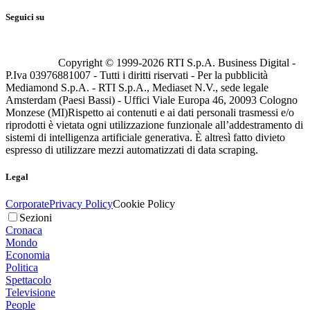
Seguici su
Copyright © 1999-
2026
RTI S.p.A. Business Digital -
P.Iva 03976881007 - Tutti i diritti riservati - Per la pubblicità
Mediamond S.p.A. - RTI S.p.A., Mediaset N.V., sede legale
Amsterdam (Paesi Bassi) - Uffici Viale Europa 46, 20093 Cologno
Monzese (MI)
Rispetto ai contenuti e ai dati personali trasmessi e/o
riprodotti è vietata ogni utilizzazione funzionale all’addestramento di
sistemi di intelligenza artificiale generativa. È altresì fatto divieto
espresso di utilizzare mezzi automatizzati di data scraping.
Legal
Corporate
Privacy Policy
Cookie Policy
Sezioni
Cronaca
Mondo
Economia
Politica
Spettacolo
Televisione
People