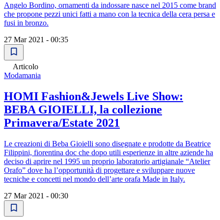
Angelo Bordino, ornamenti da indossare nasce nel 2015 come brand
che propone pezzi unici fatti a mano con la tecnica della cera persa e
fusi in bronzo.
27 Mar 2021 - 00:35
Articolo
Modamania
HOMI Fashion&Jewels Live Show:
BEBA GIOIELLI, la collezione
Primavera/Estate 2021
Le creazioni di Beba Gioielli sono disegnate e prodotte da Beatrice
Filippini, fiorentina doc che dopo utili esperienze in altre aziende ha
deciso di aprire nel 1995 un proprio laboratorio artigianale “Atelier
Orafo” dove ha l’opportunità di progettare e sviluppare nuove
tecniche e concetti nel mondo dell’arte orafa Made in Italy.
27 Mar 2021 - 00:30