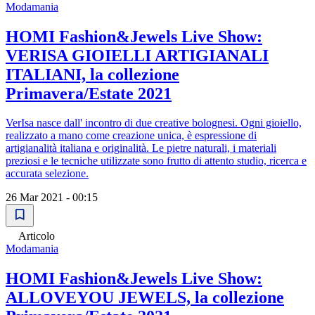
Modamania
HOMI Fashion&Jewels Live Show:
VERISA GIOIELLI ARTIGIANALI
ITALIANI, la collezione
Primavera/Estate 2021
VerIsa nasce dall' incontro di due creative bolognesi. Ogni gioiello,
realizzato a mano come creazione unica, è espressione di
artigianalità italiana e originalità. Le pietre naturali, i materiali
preziosi e le tecniche utilizzate sono frutto di attento studio, ricerca e
accurata selezione.
26 Mar 2021 - 00:15
Articolo
Modamania
HOMI Fashion&Jewels Live Show:
ALLOVEYOU JEWELS, la collezione