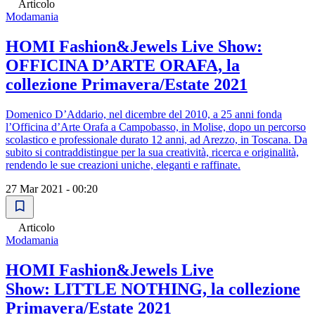
Articolo
Modamania
HOMI Fashion&Jewels Live Show:
OFFICINA D’ARTE ORAFA, la
collezione Primavera/Estate 2021
Domenico D’Addario, nel dicembre del 2010, a 25 anni fonda
l’Officina d’Arte Orafa a Campobasso, in Molise, dopo un percorso
scolastico e professionale durato 12 anni, ad Arezzo, in Toscana. Da
subito si contraddistingue per la sua creatività, ricerca e originalità,
rendendo le sue creazioni uniche, eleganti e raffinate.
27 Mar 2021 - 00:20
Articolo
Modamania
HOMI Fashion&Jewels Live
Show: LITTLE NOTHING, la collezione
Primavera/Estate 2021