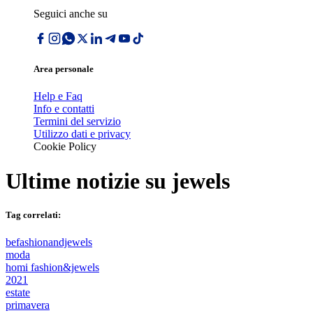
Seguici anche su
Area personale
Help e Faq
Info e contatti
Termini del servizio
Utilizzo dati e privacy
Cookie Policy
Ultime notizie su
jewels
Tag correlati:
befashionandjewels
moda
homi fashion&jewels
2021
estate
primavera