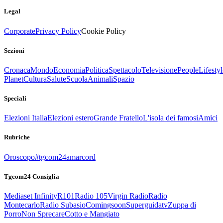
Legal
Corporate
Privacy Policy
Cookie Policy
Sezioni
Cronaca
Mondo
Economia
Politica
Spettacolo
Televisione
People
Lifestyl
Planet
Cultura
Salute
Scuola
Animali
Spazio
Speciali
Elezioni Italia
Elezioni estero
Grande Fratello
L'isola dei famosi
Amici
Rubriche
Oroscopo
#tgcom24amarcord
Tgcom24 Consiglia
Mediaset Infinity
R101
Radio 105
Virgin Radio
Radio
Montecarlo
Radio Subasio
Comingsoon
Superguidatv
Zuppa di
Porro
Non Sprecare
Cotto e Mangiato