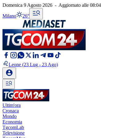
Domenica 9 Agosto 2026
-
Aggiornato alle
08:04
Milano
26°
Leone
(23 Lug - 23 Ago)
Ultim'ora
Cronaca
Mondo
Economia
TgcomLab
Televisione