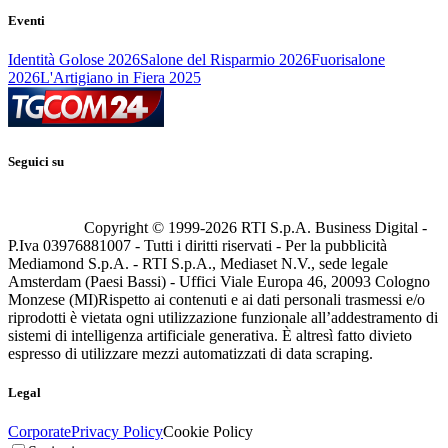
Eventi
Identità Golose 2026
Salone del Risparmio 2026
Fuorisalone
2026
L'Artigiano in Fiera 2025
Seguici su
Copyright © 1999-
2026
RTI S.p.A. Business Digital -
P.Iva 03976881007 - Tutti i diritti riservati - Per la pubblicità
Mediamond S.p.A. - RTI S.p.A., Mediaset N.V., sede legale
Amsterdam (Paesi Bassi) - Uffici Viale Europa 46, 20093 Cologno
Monzese (MI)
Rispetto ai contenuti e ai dati personali trasmessi e/o
riprodotti è vietata ogni utilizzazione funzionale all’addestramento di
sistemi di intelligenza artificiale generativa. È altresì fatto divieto
espresso di utilizzare mezzi automatizzati di data scraping.
Legal
Corporate
Privacy Policy
Cookie Policy