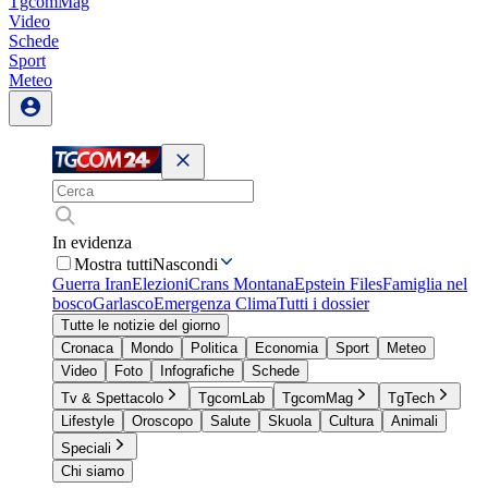
TgcomMag
Video
Schede
Sport
Meteo
In evidenza
Mostra tutti
Nascondi
Guerra Iran
Elezioni
Crans Montana
Epstein Files
Famiglia nel
bosco
Garlasco
Emergenza Clima
Tutti i dossier
Tutte le notizie del giorno
Cronaca
Mondo
Politica
Economia
Sport
Meteo
Video
Foto
Infografiche
Schede
Tv & Spettacolo
TgcomLab
TgcomMag
TgTech
Lifestyle
Oroscopo
Salute
Skuola
Cultura
Animali
Speciali
Chi siamo