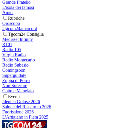
Grande Fratello
L'isola dei famosi
Amici
Rubriche
Oroscopo
#tgcom24amarcord
Tgcom24 Consiglia
Mediaset Infinity
R101
Radio 105
Virgin Radio
Radio Montecarlo
Radio Subasio
Comingsoon
Superguidatv
Zuppa di Porro
Non Sprecare
Cotto e Mangiato
Eventi
Identità Golose 2026
Salone del Risparmio 2026
Fuorisalone 2026
L'Artigiano in Fiera 2025