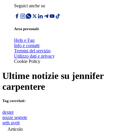
Seguici anche su
Area personale
Help e Faq
Info e contatti
Termini del servizio
Utilizzo dati e privacy
Cookie Policy
Ultime notizie su
jennifer
carpentere
Tag correlati:
dexter
nozze segrete
seth avett
Articolo