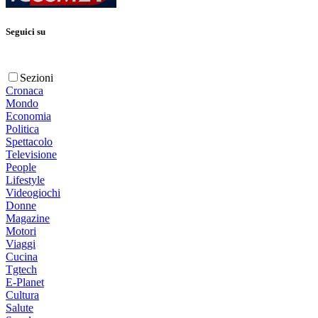
Seguici su
Sezioni
Cronaca
Mondo
Economia
Politica
Spettacolo
Televisione
People
Lifestyle
Videogiochi
Donne
Magazine
Motori
Viaggi
Cucina
Tgtech
E-Planet
Cultura
Salute