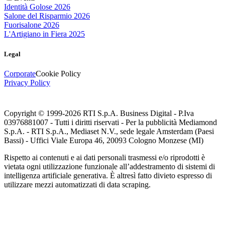
Identità Golose 2026
Salone del Risparmio 2026
Fuorisalone 2026
L'Artigiano in Fiera 2025
Legal
Corporate
Cookie Policy
Privacy Policy
Copyright © 1999-
2026
RTI S.p.A. Business Digital - P.Iva
03976881007 - Tutti i diritti riservati - Per la pubblicità Mediamond
S.p.A. - RTI S.p.A., Mediaset N.V., sede legale Amsterdam (Paesi
Bassi) - Uffici Viale Europa 46, 20093 Cologno Monzese (MI)
Rispetto ai contenuti e ai dati personali trasmessi e/o riprodotti è
vietata ogni utilizzazione funzionale all’addestramento di sistemi di
intelligenza artificiale generativa. È altresì fatto divieto espresso di
utilizzare mezzi automatizzati di data scraping.