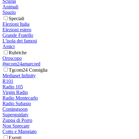
Scuola
Animali
Spazio
Speciali
Elezioni Italia
Elezioni estero
Grande Fratello
L'isola dei famosi
Amici
Rubriche
Oroscopo
#tgcom24amarcord
Tgcom24 Consiglia
Mediaset Infinity
R101
Radio 105
Virgin Radio
Radio Montecarlo
Radio Subasio
Comingsoon
Superguidatv
Zuppa di Porro
Non Sprecare
Cotto e Mangiato
Eventi