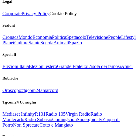
Legal
Corporate
Privacy Policy
Cookie Policy
Sezioni
Cronaca
Mondo
Economia
Politica
Spettacolo
Televisione
People
Lifestyl
Planet
Cultura
Salute
Scuola
Animali
Spazio
Speciali
Elezioni Italia
Elezioni estero
Grande Fratello
L'isola dei famosi
Amici
Rubriche
Oroscopo
#tgcom24amarcord
Tgcom24 Consiglia
Mediaset Infinity
R101
Radio 105
Virgin Radio
Radio
Montecarlo
Radio Subasio
Comingsoon
Superguidatv
Zuppa di
Porro
Non Sprecare
Cotto e Mangiato