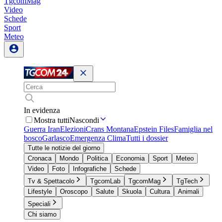
TgcomMag
Video
Schede
Sport
Meteo
In evidenza
Mostra tutti
Nascondi
Guerra Iran
Elezioni
Crans Montana
Epstein Files
Famiglia nel
bosco
Garlasco
Emergenza Clima
Tutti i dossier
Tutte le notizie del giorno
Cronaca
Mondo
Politica
Economia
Sport
Meteo
Video
Foto
Infografiche
Schede
Tv & Spettacolo
TgcomLab
TgcomMag
TgTech
Lifestyle
Oroscopo
Salute
Skuola
Cultura
Animali
Speciali
Chi siamo