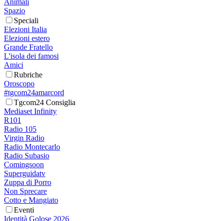
Animali
Spazio
Speciali
Elezioni Italia
Elezioni estero
Grande Fratello
L'isola dei famosi
Amici
Rubriche
Oroscopo
#tgcom24amarcord
Tgcom24 Consiglia
Mediaset Infinity
R101
Radio 105
Virgin Radio
Radio Montecarlo
Radio Subasio
Comingsoon
Superguidatv
Zuppa di Porro
Non Sprecare
Cotto e Mangiato
Eventi
Identità Golose 2026