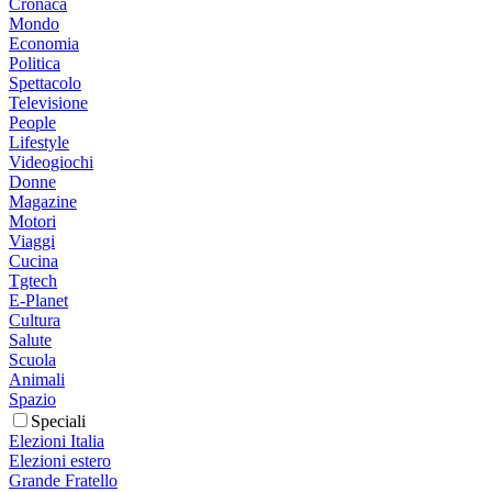
Cronaca
Mondo
Economia
Politica
Spettacolo
Televisione
People
Lifestyle
Videogiochi
Donne
Magazine
Motori
Viaggi
Cucina
Tgtech
E-Planet
Cultura
Salute
Scuola
Animali
Spazio
Speciali
Elezioni Italia
Elezioni estero
Grande Fratello