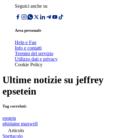
Seguici anche su
Area personale
Help e Faq
Info e contatti
Termini del servizio
Utilizzo dati e privacy
Cookie Policy
Ultime notizie su
jeffrey
epsetein
Tag correlati:
epstein
ghislaine maxwell
Articolo
Spettacolo