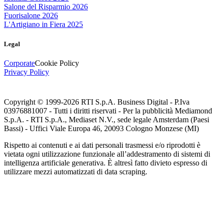
Salone del Risparmio 2026
Fuorisalone 2026
L'Artigiano in Fiera 2025
Legal
Corporate
Cookie Policy
Privacy Policy
Copyright © 1999-
2026
RTI S.p.A. Business Digital - P.Iva
03976881007 - Tutti i diritti riservati - Per la pubblicità Mediamond
S.p.A. - RTI S.p.A., Mediaset N.V., sede legale Amsterdam (Paesi
Bassi) - Uffici Viale Europa 46, 20093 Cologno Monzese (MI)
Rispetto ai contenuti e ai dati personali trasmessi e/o riprodotti è
vietata ogni utilizzazione funzionale all’addestramento di sistemi di
intelligenza artificiale generativa. È altresì fatto divieto espresso di
utilizzare mezzi automatizzati di data scraping.