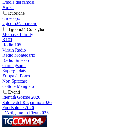
L'isola dei famosi
Amici
Rubriche
Oroscopo
#tgcom24amarcord
Tgcom24 Consiglia
Mediaset Infinity
R101
Radio 105
Virgin Radio
Radio Montecarlo
Radio Subasio
Comingsoon
Superguidatv
Zuppa di Porro
Non Sprecare
Cotto e Mangiato
Eventi
Identità Golose 2026
Salone del Risparmio 2026
Fuorisalone 2026
L'Artigiano in Fiera 2025