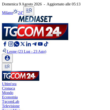
Domenica 9 Agosto 2026
-
Aggiornato alle
05:13
Milano
24°
Leone
(23 Lug - 23 Ago)
Ultim'ora
Cronaca
Mondo
Economia
TgcomLab
Televisione