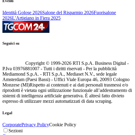
Eventi
Identità Golose 2026
Salone del Risparmio 2026
Fuorisalone
2026
L'Artigiano in Fiera 2025
Seguici su
Copyright © 1999-
2026
RTI S.p.A. Business Digital -
P.Iva 03976881007 - Tutti i diritti riservati - Per la pubblicità
Mediamond S.p.A. - RTI S.p.A., Mediaset N.V., sede legale
Amsterdam (Paesi Bassi) - Uffici Viale Europa 46, 20093 Cologno
Monzese (MI)
Rispetto ai contenuti e ai dati personali trasmessi e/o
riprodotti è vietata ogni utilizzazione funzionale all’addestramento di
sistemi di intelligenza artificiale generativa. È altresì fatto divieto
espresso di utilizzare mezzi automatizzati di data scraping.
Legal
Corporate
Privacy Policy
Cookie Policy
Sezioni