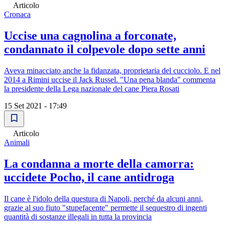
Articolo
Cronaca
Uccise una cagnolina a forconate,
condannato il colpevole dopo sette anni
Aveva minacciato anche la fidanzata, proprietaria del cucciolo. E nel
2014 a Rimini uccise il Jack Russel. "Una pena blanda" commenta
la presidente della Lega nazionale del cane Piera Rosati
15 Set 2021 - 17:49
Articolo
Animali
La condanna a morte della camorra:
uccidete Pocho, il cane antidroga
Il cane è l'idolo della questura di Napoli, perché da alcuni anni,
grazie al suo fiuto "stupefacente" permette il sequestro di ingenti
quantità di sostanze illegali in tutta la provincia