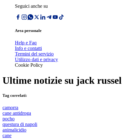
Seguici anche su
Area personale
Help e Faq
Info e contatti
Termini del servizio
Utilizzo dati e privacy
Cookie Policy
Ultime notizie su
jack russel
Tag correlati:
camorra
cane antidroga
pocho
questura di napoli
animalicidio
cane