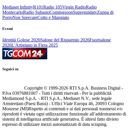
Mediaset Infinity
R101
Radio 105
Virgin Radio
Radio
Montecarlo
Radio Subasio
Comingsoon
Superguidatv
Zuppa di
Porro
Non Sprecare
Cotto e Mangiato
Eventi
Identità Golose 2026
Salone del Risparmio 2026
Fuorisalone
2026
L'Artigiano in Fiera 2025
Seguici su
Copyright © 1999-
2026
RTI S.p.A. Business Digital -
P.Iva 03976881007 - Tutti i diritti riservati - Per la pubblicità
Mediamond S.p.A. - RTI S.p.A., Mediaset N.V., sede legale
Amsterdam (Paesi Bassi) - Uffici Viale Europa 46, 20093 Cologno
Monzese (MI)
Rispetto ai contenuti e ai dati personali trasmessi e/o
riprodotti è vietata ogni utilizzazione funzionale all’addestramento di
sistemi di intelligenza artificiale generativa. È altresì fatto divieto
espresso di utilizzare mezzi automatizzati di data scraping.