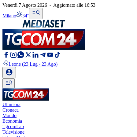
Venerdì 7 Agosto 2026
-
Aggiornato alle
16:53
Milano
34°
Leone
(23 Lug - 23 Ago)
Ultim'ora
Cronaca
Mondo
Economia
TgcomLab
Televisione