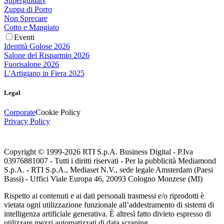
Superguidatv
Zuppa di Porro
Non Sprecare
Cotto e Mangiato
Eventi
Identità Golose 2026
Salone del Risparmio 2026
Fuorisalone 2026
L'Artigiano in Fiera 2025
Legal
Corporate
Cookie Policy
Privacy Policy
Copyright © 1999-
2026
RTI S.p.A. Business Digital - P.Iva
03976881007 - Tutti i diritti riservati - Per la pubblicità Mediamond
S.p.A. - RTI S.p.A., Mediaset N.V., sede legale Amsterdam (Paesi
Bassi) - Uffici Viale Europa 46, 20093 Cologno Monzese (MI)
Rispetto ai contenuti e ai dati personali trasmessi e/o riprodotti è
vietata ogni utilizzazione funzionale all’addestramento di sistemi di
intelligenza artificiale generativa. È altresì fatto divieto espresso di
utilizzare mezzi automatizzati di data scraping.