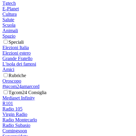
Tgtech
E-Planet
Cultura
Salute
Scuola
Animali
Spazio
Speciali
Elezioni Italia
Elezioni estero
Grande Fratello
L'isola dei famosi
Amici
Rubriche
Oroscopo
#tgcom24amarcord
Tgcom24 Consiglia
Mediaset Infinity
R101
Radio 105
Virgin Radio
Radio Montecarlo
Radio Subasio
Comingsoon