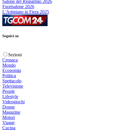
Salone del Risparmio 2026
Fuorisalone 2026
L'Artigiano in Fiera 2025
Seguici su
Sezioni
Cronaca
Mondo
Economia
Politica
Spettacolo
Televisione
People
Lifestyle
Videogiochi
Donne
Magazine
Motori
Viaggi
Cucina