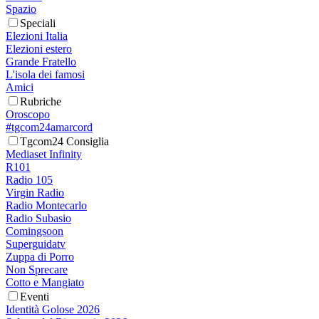
Spazio
Speciali
Elezioni Italia
Elezioni estero
Grande Fratello
L'isola dei famosi
Amici
Rubriche
Oroscopo
#tgcom24amarcord
Tgcom24 Consiglia
Mediaset Infinity
R101
Radio 105
Virgin Radio
Radio Montecarlo
Radio Subasio
Comingsoon
Superguidatv
Zuppa di Porro
Non Sprecare
Cotto e Mangiato
Eventi
Identità Golose 2026