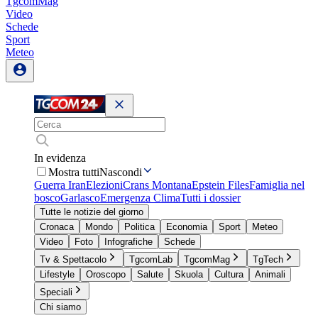
TgcomMag
Video
Schede
Sport
Meteo
In evidenza
Mostra tutti
Nascondi
Guerra Iran
Elezioni
Crans Montana
Epstein Files
Famiglia nel
bosco
Garlasco
Emergenza Clima
Tutti i dossier
Tutte le notizie del giorno
Cronaca
Mondo
Politica
Economia
Sport
Meteo
Video
Foto
Infografiche
Schede
Tv & Spettacolo
TgcomLab
TgcomMag
TgTech
Lifestyle
Oroscopo
Salute
Skuola
Cultura
Animali
Speciali
Chi siamo