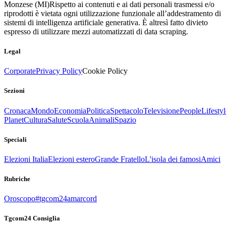
Monzese (MI)
Rispetto ai contenuti e ai dati personali trasmessi e/o
riprodotti è vietata ogni utilizzazione funzionale all’addestramento di
sistemi di intelligenza artificiale generativa. È altresì fatto divieto
espresso di utilizzare mezzi automatizzati di data scraping.
Legal
Corporate
Privacy Policy
Cookie Policy
Sezioni
Cronaca
Mondo
Economia
Politica
Spettacolo
Televisione
People
Lifestyl
Planet
Cultura
Salute
Scuola
Animali
Spazio
Speciali
Elezioni Italia
Elezioni estero
Grande Fratello
L'isola dei famosi
Amici
Rubriche
Oroscopo
#tgcom24amarcord
Tgcom24 Consiglia