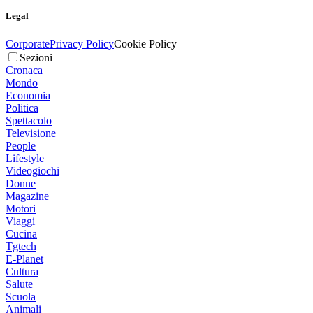
Legal
Corporate
Privacy Policy
Cookie Policy
Sezioni
Cronaca
Mondo
Economia
Politica
Spettacolo
Televisione
People
Lifestyle
Videogiochi
Donne
Magazine
Motori
Viaggi
Cucina
Tgtech
E-Planet
Cultura
Salute
Scuola
Animali