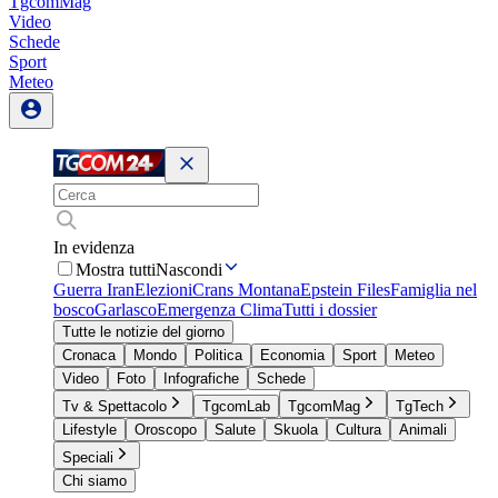
TgcomMag
Video
Schede
Sport
Meteo
In evidenza
Mostra tutti
Nascondi
Guerra Iran
Elezioni
Crans Montana
Epstein Files
Famiglia nel
bosco
Garlasco
Emergenza Clima
Tutti i dossier
Tutte le notizie del giorno
Cronaca
Mondo
Politica
Economia
Sport
Meteo
Video
Foto
Infografiche
Schede
Tv & Spettacolo
TgcomLab
TgcomMag
TgTech
Lifestyle
Oroscopo
Salute
Skuola
Cultura
Animali
Speciali
Chi siamo