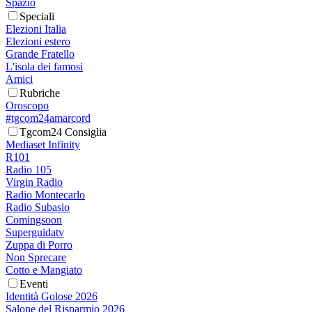
Spazio
Speciali
Elezioni Italia
Elezioni estero
Grande Fratello
L'isola dei famosi
Amici
Rubriche
Oroscopo
#tgcom24amarcord
Tgcom24 Consiglia
Mediaset Infinity
R101
Radio 105
Virgin Radio
Radio Montecarlo
Radio Subasio
Comingsoon
Superguidatv
Zuppa di Porro
Non Sprecare
Cotto e Mangiato
Eventi
Identità Golose 2026
Salone del Risparmio 2026