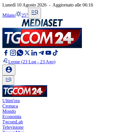
Lunedì 10 Agosto 2026
-
Aggiornato alle
06:16
Milano
25°
Leone
(23 Lug - 23 Ago)
Ultim'ora
Cronaca
Mondo
Economia
TgcomLab
Televisione