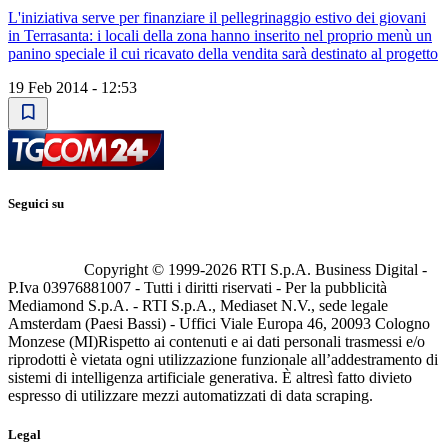
L'iniziativa serve per finanziare il pellegrinaggio estivo dei giovani
in Terrasanta: i locali della zona hanno inserito nel proprio menù un
panino speciale il cui ricavato della vendita sarà destinato al progetto
19 Feb 2014 - 12:53
Seguici su
Copyright © 1999-
2026
RTI S.p.A. Business Digital -
P.Iva 03976881007 - Tutti i diritti riservati - Per la pubblicità
Mediamond S.p.A. - RTI S.p.A., Mediaset N.V., sede legale
Amsterdam (Paesi Bassi) - Uffici Viale Europa 46, 20093 Cologno
Monzese (MI)
Rispetto ai contenuti e ai dati personali trasmessi e/o
riprodotti è vietata ogni utilizzazione funzionale all’addestramento di
sistemi di intelligenza artificiale generativa. È altresì fatto divieto
espresso di utilizzare mezzi automatizzati di data scraping.
Legal