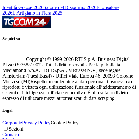
Identità Golose 2026
Salone del Risparmio 2026
Fuorisalone
2026
L'Artigiano in Fiera 2025
Seguici su
Copyright © 1999-
2026
RTI S.p.A. Business Digital -
P.Iva 03976881007 - Tutti i diritti riservati - Per la pubblicità
Mediamond S.p.A. - RTI S.p.A., Mediaset N.V., sede legale
Amsterdam (Paesi Bassi) - Uffici Viale Europa 46, 20093 Cologno
Monzese (MI)
Rispetto ai contenuti e ai dati personali trasmessi e/o
riprodotti è vietata ogni utilizzazione funzionale all’addestramento di
sistemi di intelligenza artificiale generativa. È altresì fatto divieto
espresso di utilizzare mezzi automatizzati di data scraping.
Legal
Corporate
Privacy Policy
Cookie Policy
Sezioni
Cronaca