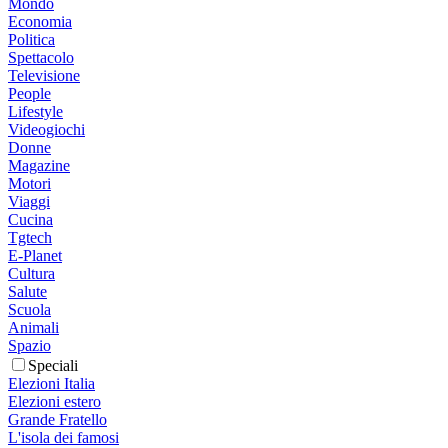
Mondo
Economia
Politica
Spettacolo
Televisione
People
Lifestyle
Videogiochi
Donne
Magazine
Motori
Viaggi
Cucina
Tgtech
E-Planet
Cultura
Salute
Scuola
Animali
Spazio
Speciali
Elezioni Italia
Elezioni estero
Grande Fratello
L'isola dei famosi