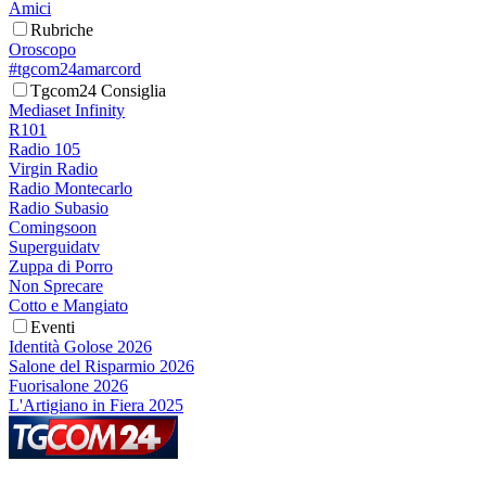
Amici
Rubriche
Oroscopo
#tgcom24amarcord
Tgcom24 Consiglia
Mediaset Infinity
R101
Radio 105
Virgin Radio
Radio Montecarlo
Radio Subasio
Comingsoon
Superguidatv
Zuppa di Porro
Non Sprecare
Cotto e Mangiato
Eventi
Identità Golose 2026
Salone del Risparmio 2026
Fuorisalone 2026
L'Artigiano in Fiera 2025