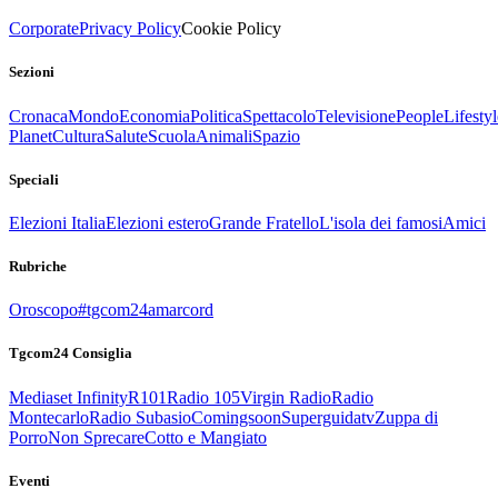
Corporate
Privacy Policy
Cookie Policy
Sezioni
Cronaca
Mondo
Economia
Politica
Spettacolo
Televisione
People
Lifestyl
Planet
Cultura
Salute
Scuola
Animali
Spazio
Speciali
Elezioni Italia
Elezioni estero
Grande Fratello
L'isola dei famosi
Amici
Rubriche
Oroscopo
#tgcom24amarcord
Tgcom24 Consiglia
Mediaset Infinity
R101
Radio 105
Virgin Radio
Radio
Montecarlo
Radio Subasio
Comingsoon
Superguidatv
Zuppa di
Porro
Non Sprecare
Cotto e Mangiato
Eventi