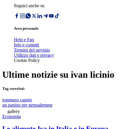
Seguici anche su
Area personale
Help e Faq
Info e contatti
Termini del servizio
Utilizzo dati e privacy
Cookie Policy
Ultime notizie su
ivan licinio
Tag correlati:
tommaso caputo
un panino per gerusalemme
gallery
Economia
Le aliquote Iva in Italia e in Europa