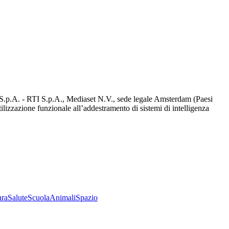
d S.p.A. - RTI S.p.A., Mediaset N.V., sede legale Amsterdam (Paesi
utilizzazione funzionale all’addestramento di sistemi di intelligenza
ura
Salute
Scuola
Animali
Spazio