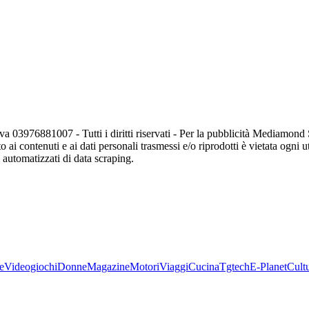
va 03976881007 - Tutti i diritti riservati - Per la pubblicità Mediamon
o ai contenuti e ai dati personali trasmessi e/o riprodotti è vietata ogni 
zi automatizzati di data scraping.
e
Videogiochi
Donne
Magazine
Motori
Viaggi
Cucina
Tgtech
E-Planet
Cult