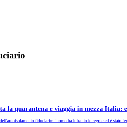
uciario
a la quarantena e viaggia in mezza Italia: e
 dell'autoisolamento fiduciario: l'uomo ha infranto le regole ed è stato f