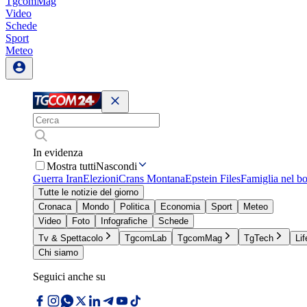
TgcomMag
Video
Schede
Sport
Meteo
In evidenza
Mostra tutti
Nascondi
Guerra Iran
Elezioni
Crans Montana
Epstein Files
Famiglia nel b
Tutte le notizie del giorno
Cronaca
Mondo
Politica
Economia
Sport
Meteo
Video
Foto
Infografiche
Schede
Tv & Spettacolo
TgcomLab
TgcomMag
TgTech
Lif
Chi siamo
Seguici anche su