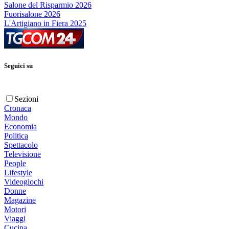
Salone del Risparmio 2026
Fuorisalone 2026
L'Artigiano in Fiera 2025
Seguici su
Sezioni
Cronaca
Mondo
Economia
Politica
Spettacolo
Televisione
People
Lifestyle
Videogiochi
Donne
Magazine
Motori
Viaggi
Cucina