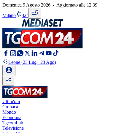
Domenica 9 Agosto 2026
-
Aggiornato alle
12:39
Milano
32°
Leone
(23 Lug - 23 Ago)
Ultim'ora
Cronaca
Mondo
Economia
TgcomLab
Televisione