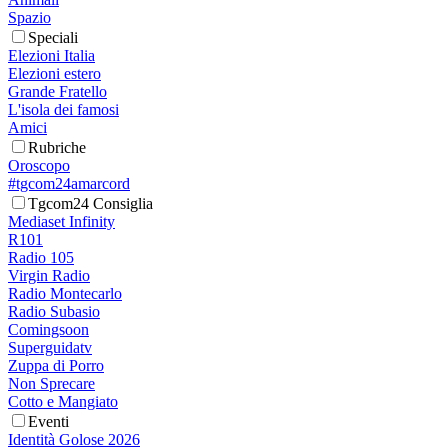
Spazio
Speciali
Elezioni Italia
Elezioni estero
Grande Fratello
L'isola dei famosi
Amici
Rubriche
Oroscopo
#tgcom24amarcord
Tgcom24 Consiglia
Mediaset Infinity
R101
Radio 105
Virgin Radio
Radio Montecarlo
Radio Subasio
Comingsoon
Superguidatv
Zuppa di Porro
Non Sprecare
Cotto e Mangiato
Eventi
Identità Golose 2026