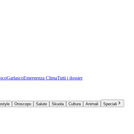
osco
Garlasco
Emergenza Clima
Tutti i dossier
estyle
Oroscopo
Salute
Skuola
Cultura
Animali
Speciali