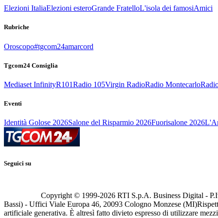
Elezioni Italia
Elezioni estero
Grande Fratello
L'isola dei famosi
Amici
Rubriche
Oroscopo
#tgcom24amarcord
Tgcom24 Consiglia
Mediaset Infinity
R101
Radio 105
Virgin Radio
Radio Montecarlo
Radio
Eventi
Identità Golose 2026
Salone del Risparmio 2026
Fuorisalone 2026
L'Ar
Seguici su
Copyright © 1999-
2026
RTI S.p.A. Business Digital - P.I
Bassi) - Uffici Viale Europa 46, 20093 Cologno Monzese (MI)
Rispett
artificiale generativa. È altresì fatto divieto espresso di utilizzare mez