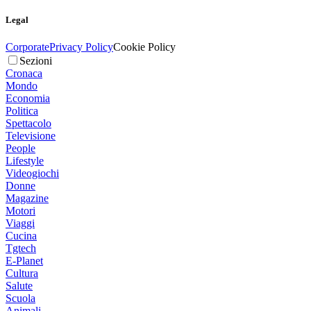
Legal
Corporate
Privacy Policy
Cookie Policy
Sezioni
Cronaca
Mondo
Economia
Politica
Spettacolo
Televisione
People
Lifestyle
Videogiochi
Donne
Magazine
Motori
Viaggi
Cucina
Tgtech
E-Planet
Cultura
Salute
Scuola
Animali