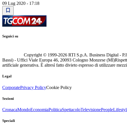
09 Lug 2020 - 17:18
Seguici su
Copyright © 1999-
2026
RTI S.p.A. Business Digital - P.I
Bassi) - Uffici Viale Europa 46, 20093 Cologno Monzese (MI)
Rispett
artificiale generativa. È altresì fatto divieto espresso di utilizzare mez
Legal
Corporate
Privacy Policy
Cookie Policy
Sezioni
Cronaca
Mondo
Economia
Politica
Spettacolo
Televisione
People
Lifestyl
Speciali