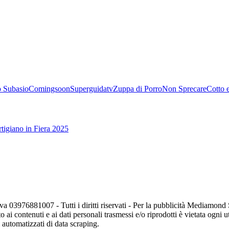
 Subasio
Comingsoon
Superguidatv
Zuppa di Porro
Non Sprecare
Cotto 
tigiano in Fiera 2025
va 03976881007 - Tutti i diritti riservati - Per la pubblicità Mediamon
o ai contenuti e ai dati personali trasmessi e/o riprodotti è vietata ogni 
zi automatizzati di data scraping.