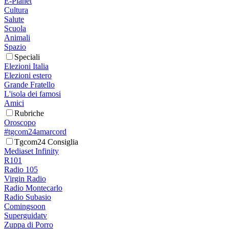
E-Planet
Cultura
Salute
Scuola
Animali
Spazio
Speciali
Elezioni Italia
Elezioni estero
Grande Fratello
L'isola dei famosi
Amici
Rubriche
Oroscopo
#tgcom24amarcord
Tgcom24 Consiglia
Mediaset Infinity
R101
Radio 105
Virgin Radio
Radio Montecarlo
Radio Subasio
Comingsoon
Superguidatv
Zuppa di Porro