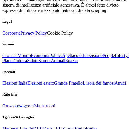
sistemi di intelligenza artificiale generativa. È altresì fatto divieto
espresso di utilizzare mezzi automatizzati di data scraping.
Legal
Corporate
Privacy Policy
Cookie Policy
Sezioni
Cronaca
Mondo
Economia
Politica
Spettacolo
Televisione
People
Lifestyl
Planet
Cultura
Salute
Scuola
Animali
Spazio
Speciali
Elezioni Italia
Elezioni estero
Grande Fratello
L'isola dei famosi
Amici
Rubriche
Oroscopo
#tgcom24amarcord
Tgcom24 Consiglia
Mediaset Infinity
R101
Radio 105
Virgin Radio
Radio