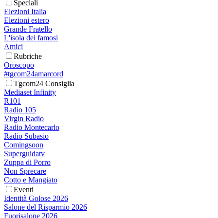
Speciali
Elezioni Italia
Elezioni estero
Grande Fratello
L'isola dei famosi
Amici
Rubriche
Oroscopo
#tgcom24amarcord
Tgcom24 Consiglia
Mediaset Infinity
R101
Radio 105
Virgin Radio
Radio Montecarlo
Radio Subasio
Comingsoon
Superguidatv
Zuppa di Porro
Non Sprecare
Cotto e Mangiato
Eventi
Identità Golose 2026
Salone del Risparmio 2026
Fuorisalone 2026