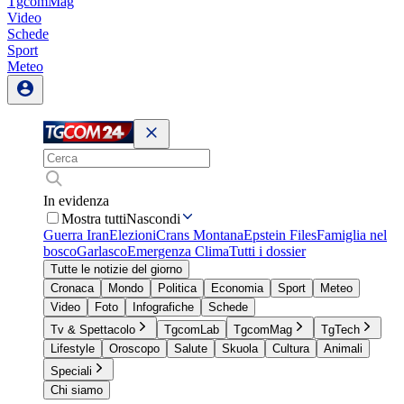
TgcomMag
Video
Schede
Sport
Meteo
In evidenza
Mostra tutti
Nascondi
Guerra Iran
Elezioni
Crans Montana
Epstein Files
Famiglia nel
bosco
Garlasco
Emergenza Clima
Tutti i dossier
Tutte le notizie del giorno
Cronaca
Mondo
Politica
Economia
Sport
Meteo
Video
Foto
Infografiche
Schede
Tv & Spettacolo
TgcomLab
TgcomMag
TgTech
Lifestyle
Oroscopo
Salute
Skuola
Cultura
Animali
Speciali
Chi siamo