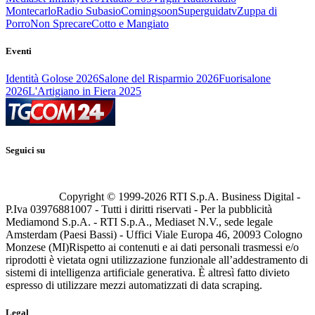
Montecarlo
Radio Subasio
Comingsoon
Superguidatv
Zuppa di
Porro
Non Sprecare
Cotto e Mangiato
Eventi
Identità Golose 2026
Salone del Risparmio 2026
Fuorisalone
2026
L'Artigiano in Fiera 2025
Seguici su
Copyright © 1999-
2026
RTI S.p.A. Business Digital -
P.Iva 03976881007 - Tutti i diritti riservati - Per la pubblicità
Mediamond S.p.A. - RTI S.p.A., Mediaset N.V., sede legale
Amsterdam (Paesi Bassi) - Uffici Viale Europa 46, 20093 Cologno
Monzese (MI)
Rispetto ai contenuti e ai dati personali trasmessi e/o
riprodotti è vietata ogni utilizzazione funzionale all’addestramento di
sistemi di intelligenza artificiale generativa. È altresì fatto divieto
espresso di utilizzare mezzi automatizzati di data scraping.
Legal