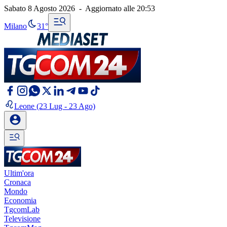
Sabato 8 Agosto 2026
-
Aggiornato alle
20:53
Milano
31°
Leone
(23 Lug - 23 Ago)
Ultim'ora
Cronaca
Mondo
Economia
TgcomLab
Televisione