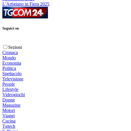
L'Artigiano in Fiera 2025
Seguici su
Sezioni
Cronaca
Mondo
Economia
Politica
Spettacolo
Televisione
People
Lifestyle
Videogiochi
Donne
Magazine
Motori
Viaggi
Cucina
Tgtech