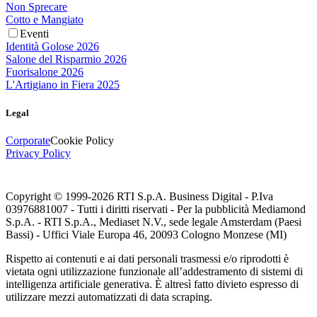
Non Sprecare
Cotto e Mangiato
Eventi
Identità Golose 2026
Salone del Risparmio 2026
Fuorisalone 2026
L'Artigiano in Fiera 2025
Legal
Corporate
Cookie Policy
Privacy Policy
Copyright © 1999-
2026
RTI S.p.A. Business Digital - P.Iva
03976881007 - Tutti i diritti riservati - Per la pubblicità Mediamond
S.p.A. - RTI S.p.A., Mediaset N.V., sede legale Amsterdam (Paesi
Bassi) - Uffici Viale Europa 46, 20093 Cologno Monzese (MI)
Rispetto ai contenuti e ai dati personali trasmessi e/o riprodotti è
vietata ogni utilizzazione funzionale all’addestramento di sistemi di
intelligenza artificiale generativa. È altresì fatto divieto espresso di
utilizzare mezzi automatizzati di data scraping.