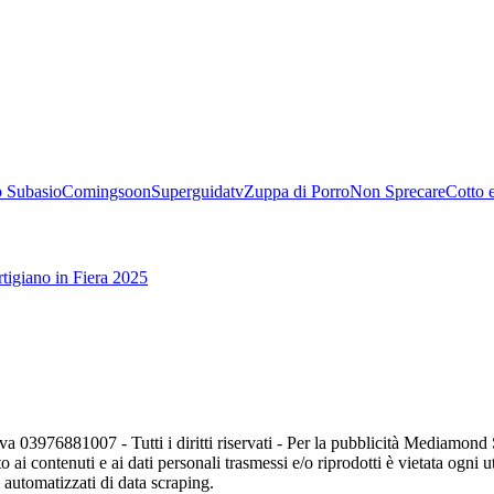
 Subasio
Comingsoon
Superguidatv
Zuppa di Porro
Non Sprecare
Cotto 
tigiano in Fiera 2025
va 03976881007 - Tutti i diritti riservati - Per la pubblicità Mediamon
o ai contenuti e ai dati personali trasmessi e/o riprodotti è vietata ogni 
zi automatizzati di data scraping.