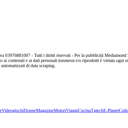
va 03976881007 - Tutti i diritti riservati - Per la pubblicità Mediamon
o ai contenuti e ai dati personali trasmessi e/o riprodotti è vietata ogni 
zi automatizzati di data scraping.
e
Videogiochi
Donne
Magazine
Motori
Viaggi
Cucina
Tgtech
E-Planet
Cult