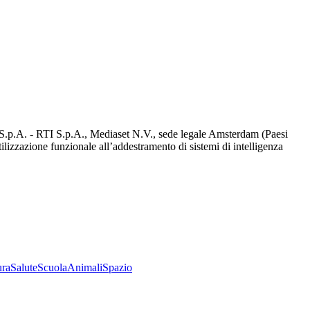
d S.p.A. - RTI S.p.A., Mediaset N.V., sede legale Amsterdam (Paesi
utilizzazione funzionale all’addestramento di sistemi di intelligenza
ura
Salute
Scuola
Animali
Spazio