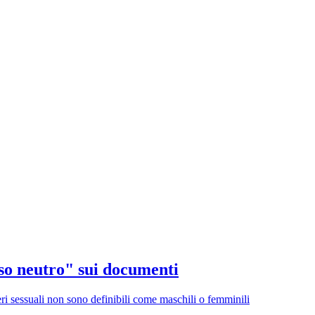
sso neutro" sui documenti
eri sessuali non sono definibili come maschili o femminili