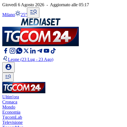
Giovedì 6 Agosto 2026
-
Aggiornato alle
05:17
Milano
25°
Leone
(23 Lug - 23 Ago)
Ultim'ora
Cronaca
Mondo
Economia
TgcomLab
Televisione