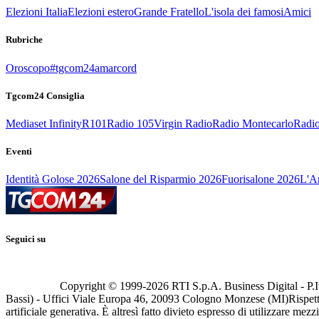
Elezioni Italia
Elezioni estero
Grande Fratello
L'isola dei famosi
Amici
Rubriche
Oroscopo
#tgcom24amarcord
Tgcom24 Consiglia
Mediaset Infinity
R101
Radio 105
Virgin Radio
Radio Montecarlo
Radio
Eventi
Identità Golose 2026
Salone del Risparmio 2026
Fuorisalone 2026
L'Ar
Seguici su
Copyright © 1999-
2026
RTI S.p.A. Business Digital - P.I
Bassi) - Uffici Viale Europa 46, 20093 Cologno Monzese (MI)
Rispett
artificiale generativa. È altresì fatto divieto espresso di utilizzare mez