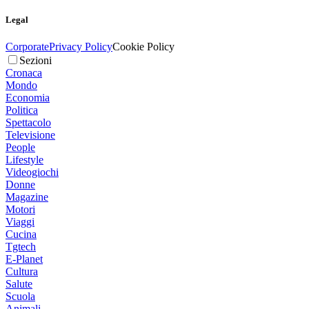
Legal
Corporate
Privacy Policy
Cookie Policy
Sezioni
Cronaca
Mondo
Economia
Politica
Spettacolo
Televisione
People
Lifestyle
Videogiochi
Donne
Magazine
Motori
Viaggi
Cucina
Tgtech
E-Planet
Cultura
Salute
Scuola
Animali