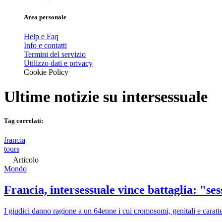
Area personale
Help e Faq
Info e contatti
Termini del servizio
Utilizzo dati e privacy
Cookie Policy
Ultime notizie su
intersessuale
Tag correlati:
francia
tours
Articolo
Mondo
Francia, intersessuale vince battaglia: "se
I giudici danno ragione a un 64enne i cui cromosomi, genitali e caratt