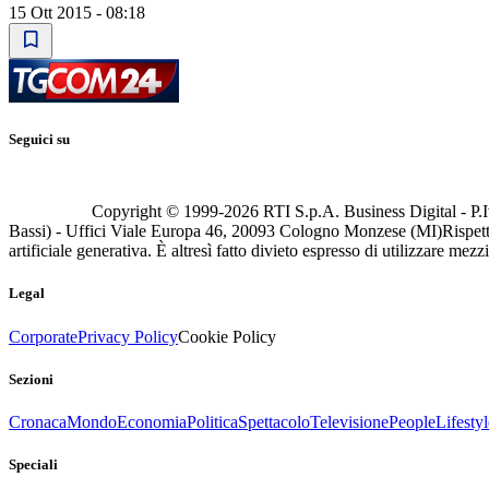
15 Ott 2015 - 08:18
Seguici su
Copyright © 1999-
2026
RTI S.p.A. Business Digital - P.I
Bassi) - Uffici Viale Europa 46, 20093 Cologno Monzese (MI)
Rispett
artificiale generativa. È altresì fatto divieto espresso di utilizzare mez
Legal
Corporate
Privacy Policy
Cookie Policy
Sezioni
Cronaca
Mondo
Economia
Politica
Spettacolo
Televisione
People
Lifestyl
Speciali