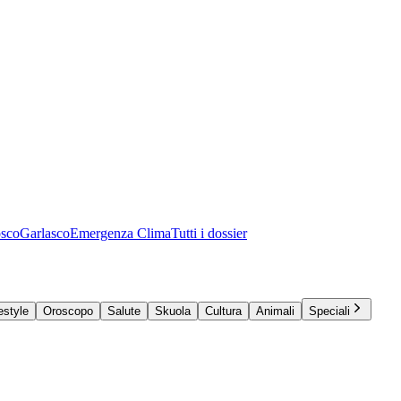
osco
Garlasco
Emergenza Clima
Tutti i dossier
estyle
Oroscopo
Salute
Skuola
Cultura
Animali
Speciali