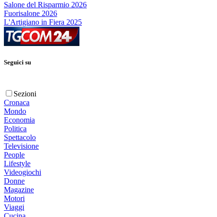
Salone del Risparmio 2026
Fuorisalone 2026
L'Artigiano in Fiera 2025
Seguici su
Sezioni
Cronaca
Mondo
Economia
Politica
Spettacolo
Televisione
People
Lifestyle
Videogiochi
Donne
Magazine
Motori
Viaggi
Cucina