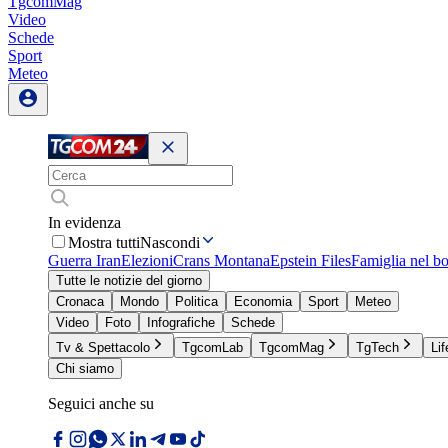
TgcomMag
Video
Schede
Sport
Meteo
In evidenza
Mostra tutti
Nascondi
Guerra Iran
Elezioni
Crans Montana
Epstein Files
Famiglia nel b
Tutte le notizie del giorno
Cronaca
Mondo
Politica
Economia
Sport
Meteo
Video
Foto
Infografiche
Schede
Tv & Spettacolo
TgcomLab
TgcomMag
TgTech
Lif
Chi siamo
Seguici anche su