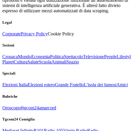
riprodotti è vietata ogni utilizzazione funzionale all’addestramento di
sistemi di intelligenza artificiale generativa. È altresì fatto divieto
espresso di utilizzare mezzi automatizzati di data scraping.
Legal
Corporate
Privacy Policy
Cookie Policy
Sezioni
Cronaca
Mondo
Economia
Politica
Spettacolo
Televisione
People
Lifestyl
Planet
Cultura
Salute
Scuola
Animali
Spazio
Speciali
Elezioni Italia
Elezioni estero
Grande Fratello
L'isola dei famosi
Amici
Rubriche
Oroscopo
#tgcom24amarcord
Tgcom24 Consiglia
Mediaset Infinity
R101
Radio 105
Virgin Radio
Radio