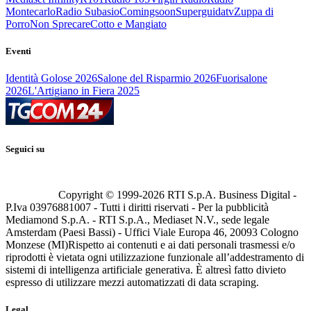
Montecarlo
Radio Subasio
Comingsoon
Superguidatv
Zuppa di
Porro
Non Sprecare
Cotto e Mangiato
Eventi
Identità Golose 2026
Salone del Risparmio 2026
Fuorisalone
2026
L'Artigiano in Fiera 2025
Seguici su
Copyright © 1999-
2026
RTI S.p.A. Business Digital -
P.Iva 03976881007 - Tutti i diritti riservati - Per la pubblicità
Mediamond S.p.A. - RTI S.p.A., Mediaset N.V., sede legale
Amsterdam (Paesi Bassi) - Uffici Viale Europa 46, 20093 Cologno
Monzese (MI)
Rispetto ai contenuti e ai dati personali trasmessi e/o
riprodotti è vietata ogni utilizzazione funzionale all’addestramento di
sistemi di intelligenza artificiale generativa. È altresì fatto divieto
espresso di utilizzare mezzi automatizzati di data scraping.
Legal