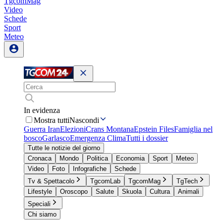
TgcomMag
Video
Schede
Sport
Meteo
In evidenza
Mostra tutti
Nascondi
Guerra Iran
Elezioni
Crans Montana
Epstein Files
Famiglia nel
bosco
Garlasco
Emergenza Clima
Tutti i dossier
Tutte le notizie del giorno
Cronaca
Mondo
Politica
Economia
Sport
Meteo
Video
Foto
Infografiche
Schede
Tv & Spettacolo
TgcomLab
TgcomMag
TgTech
Lifestyle
Oroscopo
Salute
Skuola
Cultura
Animali
Speciali
Chi siamo