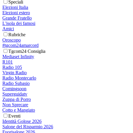
Speciali
Elezioni Italia
Elezioni estero
Grande Fratello
L'isola dei famosi
Amici
Rubriche
Oroscopo
#tgcom24amarcord
Tgcom24 Consiglia
Mediaset Infinity
R101
Radio 105
Virgin Radio
Radio Montecarlo
Radio Subasio
Comingsoon
Superguidatv
Zuppa di Porro
Non Sprecare
Cotto e Mangiato
Eventi
Identità Golose 2026
Salone del Risparmio 2026
Fuorisalone 2026