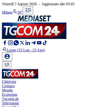
Venerdì 7 Agosto 2026
-
Aggiornato alle
05:05
Milano
26°
Leone
(23 Lug - 23 Ago)
Ultim'ora
Cronaca
Mondo
Economia
TgcomLab
Televisione