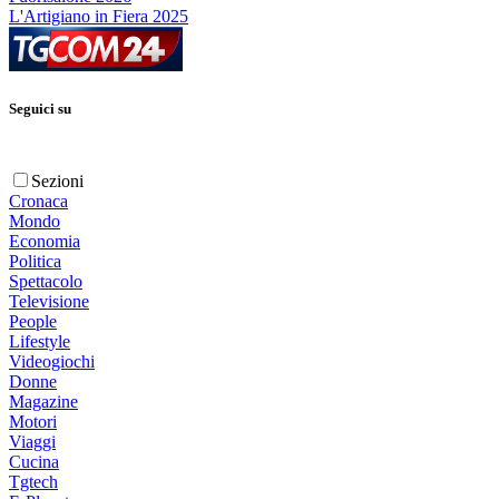
L'Artigiano in Fiera 2025
Seguici su
Sezioni
Cronaca
Mondo
Economia
Politica
Spettacolo
Televisione
People
Lifestyle
Videogiochi
Donne
Magazine
Motori
Viaggi
Cucina
Tgtech