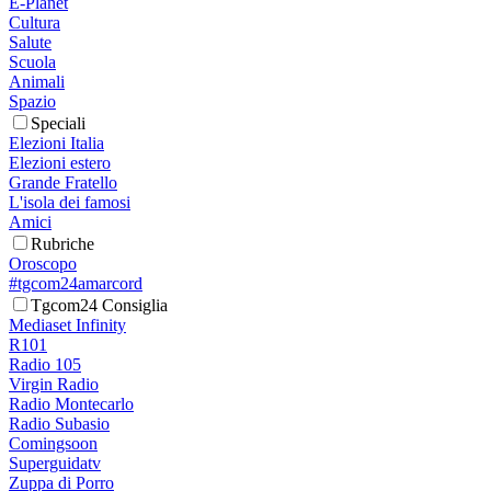
E-Planet
Cultura
Salute
Scuola
Animali
Spazio
Speciali
Elezioni Italia
Elezioni estero
Grande Fratello
L'isola dei famosi
Amici
Rubriche
Oroscopo
#tgcom24amarcord
Tgcom24 Consiglia
Mediaset Infinity
R101
Radio 105
Virgin Radio
Radio Montecarlo
Radio Subasio
Comingsoon
Superguidatv
Zuppa di Porro