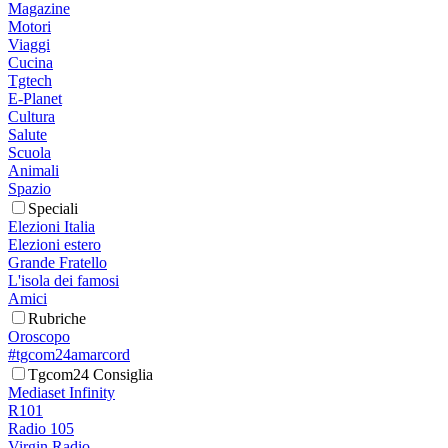
Magazine
Motori
Viaggi
Cucina
Tgtech
E-Planet
Cultura
Salute
Scuola
Animali
Spazio
Speciali
Elezioni Italia
Elezioni estero
Grande Fratello
L'isola dei famosi
Amici
Rubriche
Oroscopo
#tgcom24amarcord
Tgcom24 Consiglia
Mediaset Infinity
R101
Radio 105
Virgin Radio