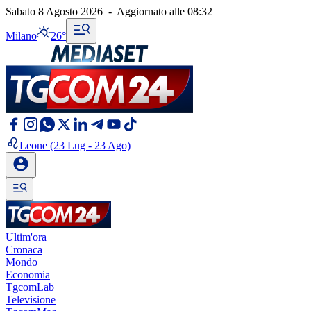
Sabato 8 Agosto 2026
-
Aggiornato alle
08:32
Milano
26°
Leone
(23 Lug - 23 Ago)
Ultim'ora
Cronaca
Mondo
Economia
TgcomLab
Televisione