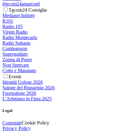
#tgcom24amarcord
Tgcom24 Consiglia
Mediaset Infinity
R101
Radio 105
Virgin Radio
Radio Montecarlo
Radio Subasio
Comingsoon
Superguidatv
Zuppa di Porro
Non Sprecare
Cotto e Mangiato
Eventi
Identità Golose 2026
Salone del Risparmio 2026
Fuorisalone 2026
L'Artigiano in Fiera 2025
Legal
Corporate
Cookie Policy
Privacy Policy