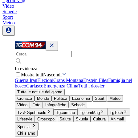
TgcomMag
Video
Schede
Sport
Meteo
In evidenza
Mostra tutti
Nascondi
Guerra Iran
Elezioni
Crans Montana
Epstein Files
Famiglia nel
bosco
Garlasco
Emergenza Clima
Tutti i dossier
Tutte le notizie del giorno
Cronaca
Mondo
Politica
Economia
Sport
Meteo
Video
Foto
Infografiche
Schede
Tv & Spettacolo
TgcomLab
TgcomMag
TgTech
Lifestyle
Oroscopo
Salute
Skuola
Cultura
Animali
Speciali
Chi siamo