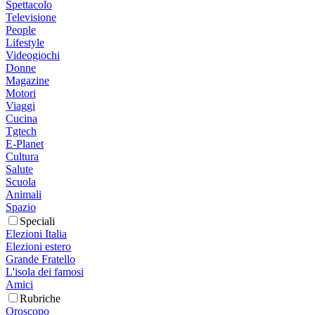
Spettacolo
Televisione
People
Lifestyle
Videogiochi
Donne
Magazine
Motori
Viaggi
Cucina
Tgtech
E-Planet
Cultura
Salute
Scuola
Animali
Spazio
Speciali
Elezioni Italia
Elezioni estero
Grande Fratello
L'isola dei famosi
Amici
Rubriche
Oroscopo