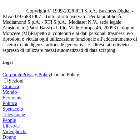
Copyright © 1999-
2026
RTI S.p.A. Business Digital -
P.Iva 03976881007 - Tutti i diritti riservati - Per la pubblicità
Mediamond S.p.A. - RTI S.p.A., Mediaset N.V., sede legale
Amsterdam (Paesi Bassi) - Uffici Viale Europa 46, 20093 Cologno
Monzese (MI)
Rispetto ai contenuti e ai dati personali trasmessi e/o
riprodotti è vietata ogni utilizzazione funzionale all’addestramento di
sistemi di intelligenza artificiale generativa. È altresì fatto divieto
espresso di utilizzare mezzi automatizzati di data scraping.
Legal
Corporate
Privacy Policy
Cookie Policy
Sezioni
Cronaca
Mondo
Economia
Politica
Spettacolo
Televisione
People
Lifestyle
Videogiochi
Donne