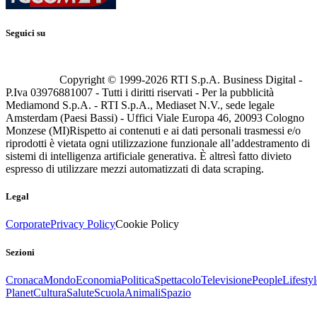
Seguici su
Copyright © 1999-
2026
RTI S.p.A. Business Digital -
P.Iva 03976881007 - Tutti i diritti riservati - Per la pubblicità
Mediamond S.p.A. - RTI S.p.A., Mediaset N.V., sede legale
Amsterdam (Paesi Bassi) - Uffici Viale Europa 46, 20093 Cologno
Monzese (MI)
Rispetto ai contenuti e ai dati personali trasmessi e/o
riprodotti è vietata ogni utilizzazione funzionale all’addestramento di
sistemi di intelligenza artificiale generativa. È altresì fatto divieto
espresso di utilizzare mezzi automatizzati di data scraping.
Legal
Corporate
Privacy Policy
Cookie Policy
Sezioni
Cronaca
Mondo
Economia
Politica
Spettacolo
Televisione
People
Lifestyl
Planet
Cultura
Salute
Scuola
Animali
Spazio