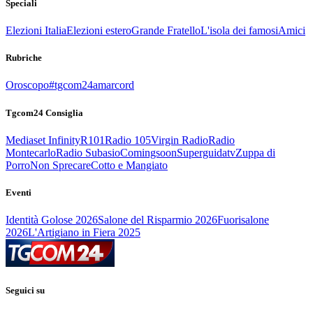
Speciali
Elezioni Italia
Elezioni estero
Grande Fratello
L'isola dei famosi
Amici
Rubriche
Oroscopo
#tgcom24amarcord
Tgcom24 Consiglia
Mediaset Infinity
R101
Radio 105
Virgin Radio
Radio
Montecarlo
Radio Subasio
Comingsoon
Superguidatv
Zuppa di
Porro
Non Sprecare
Cotto e Mangiato
Eventi
Identità Golose 2026
Salone del Risparmio 2026
Fuorisalone
2026
L'Artigiano in Fiera 2025
Seguici su