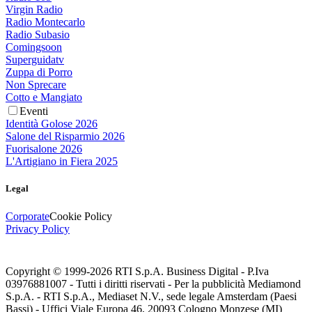
Virgin Radio
Radio Montecarlo
Radio Subasio
Comingsoon
Superguidatv
Zuppa di Porro
Non Sprecare
Cotto e Mangiato
Eventi
Identità Golose 2026
Salone del Risparmio 2026
Fuorisalone 2026
L'Artigiano in Fiera 2025
Legal
Corporate
Cookie Policy
Privacy Policy
Copyright © 1999-
2026
RTI S.p.A. Business Digital - P.Iva
03976881007 - Tutti i diritti riservati - Per la pubblicità Mediamond
S.p.A. - RTI S.p.A., Mediaset N.V., sede legale Amsterdam (Paesi
Bassi) - Uffici Viale Europa 46, 20093 Cologno Monzese (MI)