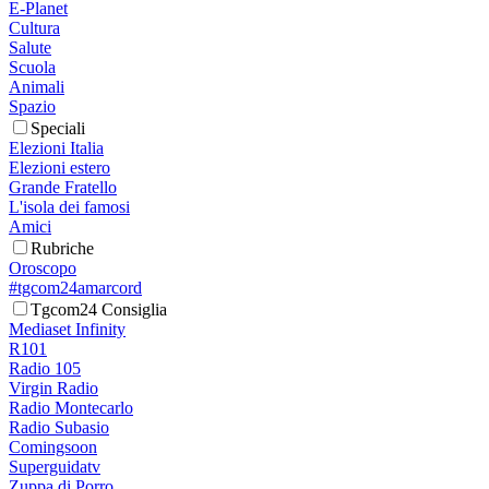
E-Planet
Cultura
Salute
Scuola
Animali
Spazio
Speciali
Elezioni Italia
Elezioni estero
Grande Fratello
L'isola dei famosi
Amici
Rubriche
Oroscopo
#tgcom24amarcord
Tgcom24 Consiglia
Mediaset Infinity
R101
Radio 105
Virgin Radio
Radio Montecarlo
Radio Subasio
Comingsoon
Superguidatv
Zuppa di Porro