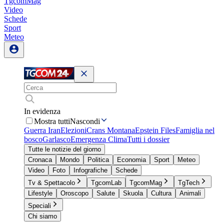
TgcomMag
Video
Schede
Sport
Meteo
In evidenza
Mostra tutti
Nascondi
Guerra Iran
Elezioni
Crans Montana
Epstein Files
Famiglia nel
bosco
Garlasco
Emergenza Clima
Tutti i dossier
Tutte le notizie del giorno
Cronaca
Mondo
Politica
Economia
Sport
Meteo
Video
Foto
Infografiche
Schede
Tv & Spettacolo
TgcomLab
TgcomMag
TgTech
Lifestyle
Oroscopo
Salute
Skuola
Cultura
Animali
Speciali
Chi siamo