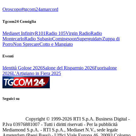
Oroscopo
#tgcom24amarcord
Tgcom24 Consiglia
Mediaset Infinity
R101
Radio 105
Virgin Radio
Radio
Montecarlo
Radio Subasio
Comingsoon
Superguidatv
Zuppa di
Porro
Non Sprecare
Cotto e Mangiato
Eventi
Identità Golose 2026
Salone del Risparmio 2026
Fuorisalone
2026
L'Artigiano in Fiera 2025
Seguici su
Copyright © 1999-
2026
RTI S.p.A. Business Digital -
P.Iva 03976881007 - Tutti i diritti riservati - Per la pubblicità
Mediamond S.p.A. - RTI S.p.A., Mediaset N.V., sede legale
Amsterdam (Paesi Bassi) - Uffici Viale Europa 46, 20093 Cologno