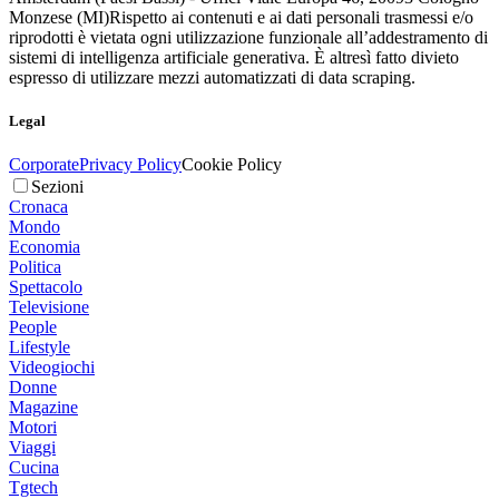
Monzese (MI)
Rispetto ai contenuti e ai dati personali trasmessi e/o
riprodotti è vietata ogni utilizzazione funzionale all’addestramento di
sistemi di intelligenza artificiale generativa. È altresì fatto divieto
espresso di utilizzare mezzi automatizzati di data scraping.
Legal
Corporate
Privacy Policy
Cookie Policy
Sezioni
Cronaca
Mondo
Economia
Politica
Spettacolo
Televisione
People
Lifestyle
Videogiochi
Donne
Magazine
Motori
Viaggi
Cucina
Tgtech