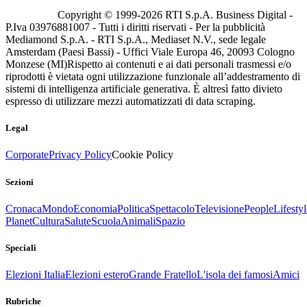
Copyright © 1999-
2026
RTI S.p.A. Business Digital -
P.Iva 03976881007 - Tutti i diritti riservati - Per la pubblicità
Mediamond S.p.A. - RTI S.p.A., Mediaset N.V., sede legale
Amsterdam (Paesi Bassi) - Uffici Viale Europa 46, 20093 Cologno
Monzese (MI)
Rispetto ai contenuti e ai dati personali trasmessi e/o
riprodotti è vietata ogni utilizzazione funzionale all’addestramento di
sistemi di intelligenza artificiale generativa. È altresì fatto divieto
espresso di utilizzare mezzi automatizzati di data scraping.
Legal
Corporate
Privacy Policy
Cookie Policy
Sezioni
Cronaca
Mondo
Economia
Politica
Spettacolo
Televisione
People
Lifestyl
Planet
Cultura
Salute
Scuola
Animali
Spazio
Speciali
Elezioni Italia
Elezioni estero
Grande Fratello
L'isola dei famosi
Amici
Rubriche