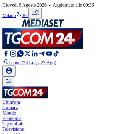
Giovedì 6 Agosto 2026
-
Aggiornato alle
00:36
Milano
30°
Leone
(23 Lug - 23 Ago)
Ultim'ora
Cronaca
Mondo
Economia
TgcomLab
Televisione