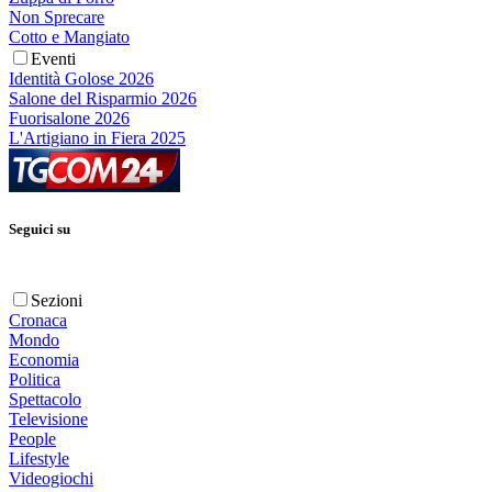
Non Sprecare
Cotto e Mangiato
Eventi
Identità Golose 2026
Salone del Risparmio 2026
Fuorisalone 2026
L'Artigiano in Fiera 2025
Seguici su
Sezioni
Cronaca
Mondo
Economia
Politica
Spettacolo
Televisione
People
Lifestyle
Videogiochi