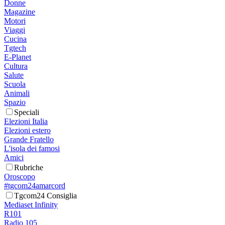
Donne
Magazine
Motori
Viaggi
Cucina
Tgtech
E-Planet
Cultura
Salute
Scuola
Animali
Spazio
Speciali
Elezioni Italia
Elezioni estero
Grande Fratello
L'isola dei famosi
Amici
Rubriche
Oroscopo
#tgcom24amarcord
Tgcom24 Consiglia
Mediaset Infinity
R101
Radio 105