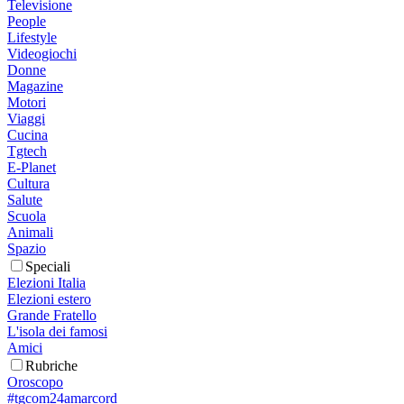
Televisione
People
Lifestyle
Videogiochi
Donne
Magazine
Motori
Viaggi
Cucina
Tgtech
E-Planet
Cultura
Salute
Scuola
Animali
Spazio
Speciali
Elezioni Italia
Elezioni estero
Grande Fratello
L'isola dei famosi
Amici
Rubriche
Oroscopo
#tgcom24amarcord