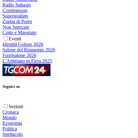
Radio Subasio
Comingsoon
Superguidatv
Zuppa di Porro
Non Sprecare
Cotto e Mangiato
Eventi
Identità Golose 2026
Salone del Risparmio 2026
Fuorisalone 2026
L'Artigiano in Fiera 2025
Seguici su
Sezioni
Cronaca
Mondo
Economia
Politica
Spettacolo