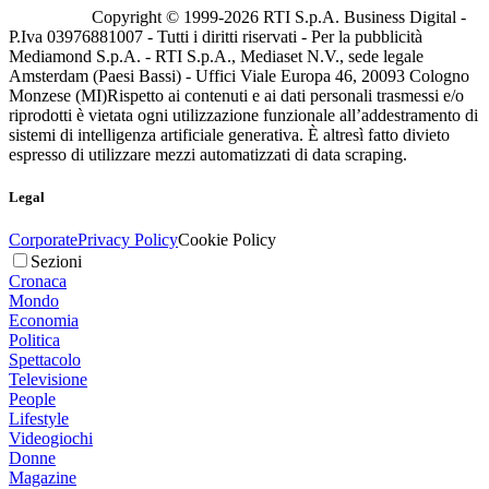
Copyright © 1999-
2026
RTI S.p.A. Business Digital -
P.Iva 03976881007 - Tutti i diritti riservati - Per la pubblicità
Mediamond S.p.A. - RTI S.p.A., Mediaset N.V., sede legale
Amsterdam (Paesi Bassi) - Uffici Viale Europa 46, 20093 Cologno
Monzese (MI)
Rispetto ai contenuti e ai dati personali trasmessi e/o
riprodotti è vietata ogni utilizzazione funzionale all’addestramento di
sistemi di intelligenza artificiale generativa. È altresì fatto divieto
espresso di utilizzare mezzi automatizzati di data scraping.
Legal
Corporate
Privacy Policy
Cookie Policy
Sezioni
Cronaca
Mondo
Economia
Politica
Spettacolo
Televisione
People
Lifestyle
Videogiochi
Donne
Magazine