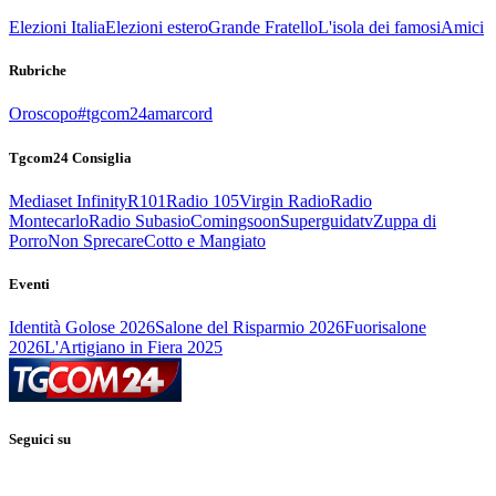
Elezioni Italia
Elezioni estero
Grande Fratello
L'isola dei famosi
Amici
Rubriche
Oroscopo
#tgcom24amarcord
Tgcom24 Consiglia
Mediaset Infinity
R101
Radio 105
Virgin Radio
Radio
Montecarlo
Radio Subasio
Comingsoon
Superguidatv
Zuppa di
Porro
Non Sprecare
Cotto e Mangiato
Eventi
Identità Golose 2026
Salone del Risparmio 2026
Fuorisalone
2026
L'Artigiano in Fiera 2025
Seguici su