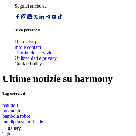
Seguici anche su
Area personale
Help e Faq
Info e contatti
Termini del servizio
Utilizzo dati e privacy
Cookie Policy
Ultime notizie su
harmony
Tag correlati:
real doll
umanoide
bambola robot
intelligenza artificiale
gallery
Tgtech