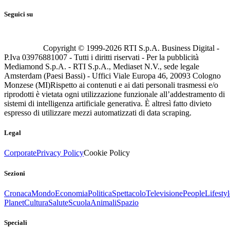
Seguici su
Copyright © 1999-
2026
RTI S.p.A. Business Digital -
P.Iva 03976881007 - Tutti i diritti riservati - Per la pubblicità
Mediamond S.p.A. - RTI S.p.A., Mediaset N.V., sede legale
Amsterdam (Paesi Bassi) - Uffici Viale Europa 46, 20093 Cologno
Monzese (MI)
Rispetto ai contenuti e ai dati personali trasmessi e/o
riprodotti è vietata ogni utilizzazione funzionale all’addestramento di
sistemi di intelligenza artificiale generativa. È altresì fatto divieto
espresso di utilizzare mezzi automatizzati di data scraping.
Legal
Corporate
Privacy Policy
Cookie Policy
Sezioni
Cronaca
Mondo
Economia
Politica
Spettacolo
Televisione
People
Lifestyl
Planet
Cultura
Salute
Scuola
Animali
Spazio
Speciali