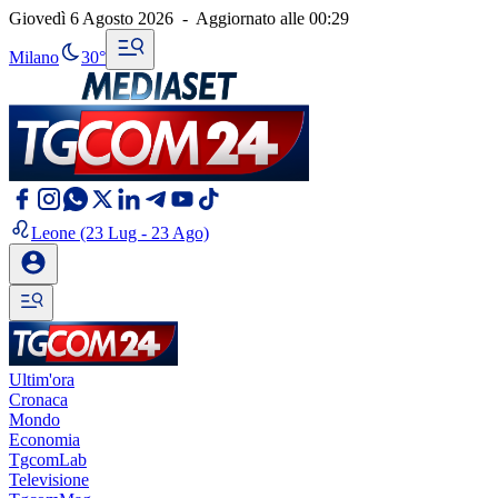
Giovedì 6 Agosto 2026
-
Aggiornato alle
00:29
Milano
30°
Leone
(23 Lug - 23 Ago)
Ultim'ora
Cronaca
Mondo
Economia
TgcomLab
Televisione