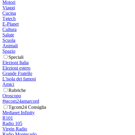
Motori
Viaggi
Cucina
Tgtech
E-Planet
Cultura
Salute
Scuola
Animali
Spazio
Speciali
Elezioni Italia
Elezioni estero
Grande Fratello
L'isola dei famosi
Amici
Rubriche
Oroscopo
#tgcom24amarcord
Tgcom24 Consiglia
Mediaset Infinity
R101
Radio 105
Virgin Radio
Radio Montecarlo