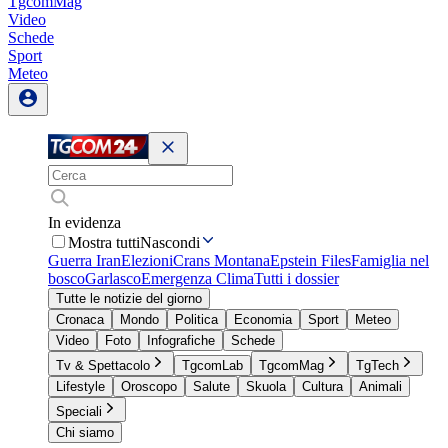
TgcomMag
Video
Schede
Sport
Meteo
In evidenza
Mostra tutti
Nascondi
Guerra Iran
Elezioni
Crans Montana
Epstein Files
Famiglia nel
bosco
Garlasco
Emergenza Clima
Tutti i dossier
Tutte le notizie del giorno
Cronaca
Mondo
Politica
Economia
Sport
Meteo
Video
Foto
Infografiche
Schede
Tv & Spettacolo
TgcomLab
TgcomMag
TgTech
Lifestyle
Oroscopo
Salute
Skuola
Cultura
Animali
Speciali
Chi siamo