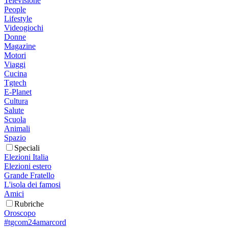
Televisione
People
Lifestyle
Videogiochi
Donne
Magazine
Motori
Viaggi
Cucina
Tgtech
E-Planet
Cultura
Salute
Scuola
Animali
Spazio
Speciali
Elezioni Italia
Elezioni estero
Grande Fratello
L'isola dei famosi
Amici
Rubriche
Oroscopo
#tgcom24amarcord