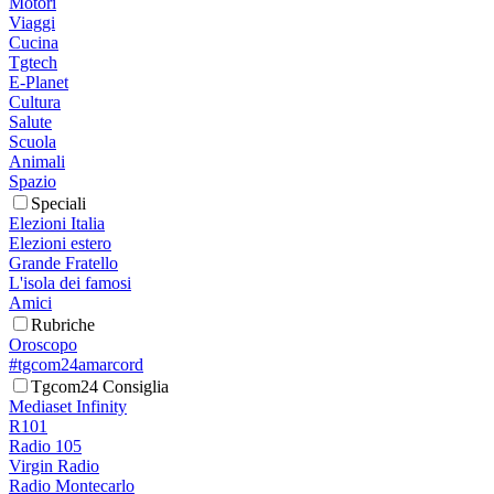
Motori
Viaggi
Cucina
Tgtech
E-Planet
Cultura
Salute
Scuola
Animali
Spazio
Speciali
Elezioni Italia
Elezioni estero
Grande Fratello
L'isola dei famosi
Amici
Rubriche
Oroscopo
#tgcom24amarcord
Tgcom24 Consiglia
Mediaset Infinity
R101
Radio 105
Virgin Radio
Radio Montecarlo