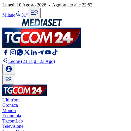
Lunedì 10 Agosto 2026
-
Aggiornato alle
22:52
Milano
31°
Leone
(23 Lug - 23 Ago)
Ultim'ora
Cronaca
Mondo
Economia
TgcomLab
Televisione