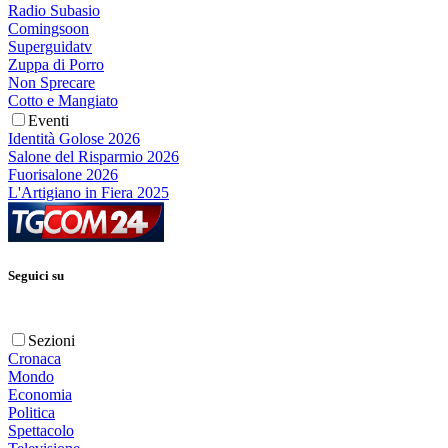
Radio Subasio
Comingsoon
Superguidatv
Zuppa di Porro
Non Sprecare
Cotto e Mangiato
Eventi
Identità Golose 2026
Salone del Risparmio 2026
Fuorisalone 2026
L'Artigiano in Fiera 2025
Seguici su
Sezioni
Cronaca
Mondo
Economia
Politica
Spettacolo