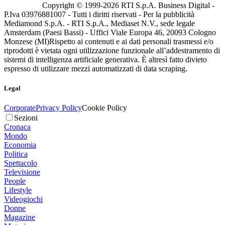
Copyright © 1999-
2026
RTI S.p.A. Business Digital -
P.Iva 03976881007 - Tutti i diritti riservati - Per la pubblicità
Mediamond S.p.A. - RTI S.p.A., Mediaset N.V., sede legale
Amsterdam (Paesi Bassi) - Uffici Viale Europa 46, 20093 Cologno
Monzese (MI)
Rispetto ai contenuti e ai dati personali trasmessi e/o
riprodotti è vietata ogni utilizzazione funzionale all’addestramento di
sistemi di intelligenza artificiale generativa. È altresì fatto divieto
espresso di utilizzare mezzi automatizzati di data scraping.
Legal
Corporate
Privacy Policy
Cookie Policy
Sezioni
Cronaca
Mondo
Economia
Politica
Spettacolo
Televisione
People
Lifestyle
Videogiochi
Donne
Magazine