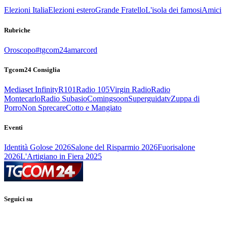
Elezioni Italia
Elezioni estero
Grande Fratello
L'isola dei famosi
Amici
Rubriche
Oroscopo
#tgcom24amarcord
Tgcom24 Consiglia
Mediaset Infinity
R101
Radio 105
Virgin Radio
Radio
Montecarlo
Radio Subasio
Comingsoon
Superguidatv
Zuppa di
Porro
Non Sprecare
Cotto e Mangiato
Eventi
Identità Golose 2026
Salone del Risparmio 2026
Fuorisalone
2026
L'Artigiano in Fiera 2025
Seguici su