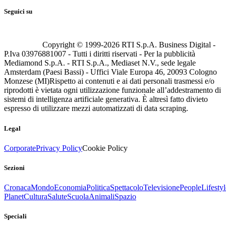
Seguici su
Copyright © 1999-
2026
RTI S.p.A. Business Digital -
P.Iva 03976881007 - Tutti i diritti riservati - Per la pubblicità
Mediamond S.p.A. - RTI S.p.A., Mediaset N.V., sede legale
Amsterdam (Paesi Bassi) - Uffici Viale Europa 46, 20093 Cologno
Monzese (MI)
Rispetto ai contenuti e ai dati personali trasmessi e/o
riprodotti è vietata ogni utilizzazione funzionale all’addestramento di
sistemi di intelligenza artificiale generativa. È altresì fatto divieto
espresso di utilizzare mezzi automatizzati di data scraping.
Legal
Corporate
Privacy Policy
Cookie Policy
Sezioni
Cronaca
Mondo
Economia
Politica
Spettacolo
Televisione
People
Lifestyl
Planet
Cultura
Salute
Scuola
Animali
Spazio
Speciali