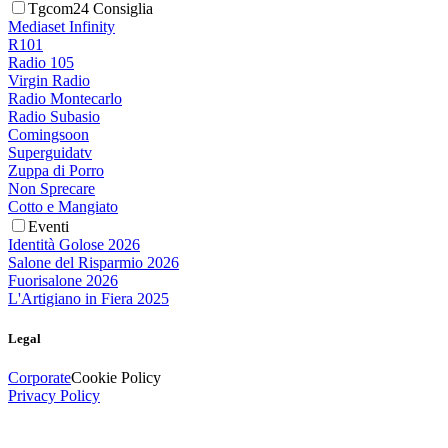
Tgcom24 Consiglia
Mediaset Infinity
R101
Radio 105
Virgin Radio
Radio Montecarlo
Radio Subasio
Comingsoon
Superguidatv
Zuppa di Porro
Non Sprecare
Cotto e Mangiato
Eventi
Identità Golose 2026
Salone del Risparmio 2026
Fuorisalone 2026
L'Artigiano in Fiera 2025
Legal
Corporate
Cookie Policy
Privacy Policy