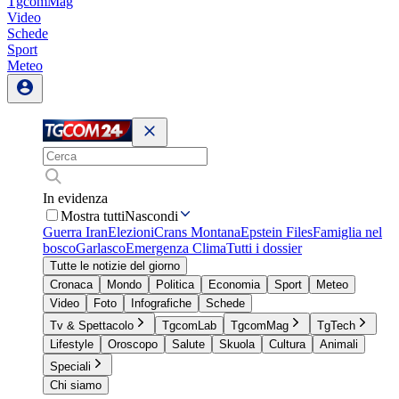
TgcomMag
Video
Schede
Sport
Meteo
In evidenza
Mostra tutti
Nascondi
Guerra Iran
Elezioni
Crans Montana
Epstein Files
Famiglia nel
bosco
Garlasco
Emergenza Clima
Tutti i dossier
Tutte le notizie del giorno
Cronaca
Mondo
Politica
Economia
Sport
Meteo
Video
Foto
Infografiche
Schede
Tv & Spettacolo
TgcomLab
TgcomMag
TgTech
Lifestyle
Oroscopo
Salute
Skuola
Cultura
Animali
Speciali
Chi siamo