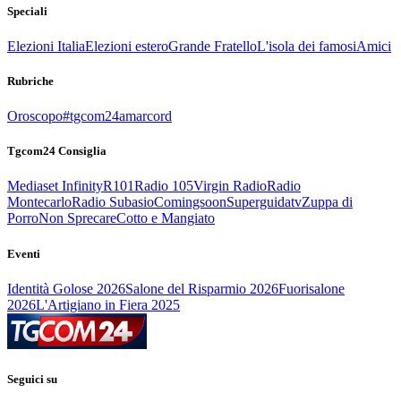
Speciali
Elezioni Italia
Elezioni estero
Grande Fratello
L'isola dei famosi
Amici
Rubriche
Oroscopo
#tgcom24amarcord
Tgcom24 Consiglia
Mediaset Infinity
R101
Radio 105
Virgin Radio
Radio
Montecarlo
Radio Subasio
Comingsoon
Superguidatv
Zuppa di
Porro
Non Sprecare
Cotto e Mangiato
Eventi
Identità Golose 2026
Salone del Risparmio 2026
Fuorisalone
2026
L'Artigiano in Fiera 2025
Seguici su