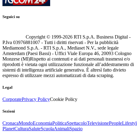
Seguici su
Copyright © 1999-
2026
RTI S.p.A. Business Digital -
P.Iva 03976881007 - Tutti i diritti riservati - Per la pubblicità
Mediamond S.p.A. - RTI S.p.A., Mediaset N.V., sede legale
Amsterdam (Paesi Bassi) - Uffici Viale Europa 46, 20093 Cologno
Monzese (MI)
Rispetto ai contenuti e ai dati personali trasmessi e/o
riprodotti è vietata ogni utilizzazione funzionale all’addestramento di
sistemi di intelligenza artificiale generativa. È altresì fatto divieto
espresso di utilizzare mezzi automatizzati di data scraping.
Legal
Corporate
Privacy Policy
Cookie Policy
Sezioni
Cronaca
Mondo
Economia
Politica
Spettacolo
Televisione
People
Lifestyl
Planet
Cultura
Salute
Scuola
Animali
Spazio