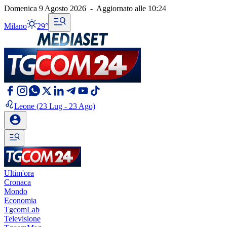
Domenica 9 Agosto 2026
-
Aggiornato alle
10:24
Milano
29°
Leone
(23 Lug - 23 Ago)
Ultim'ora
Cronaca
Mondo
Economia
TgcomLab
Televisione