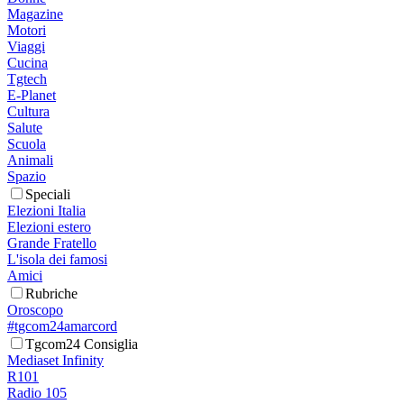
Magazine
Motori
Viaggi
Cucina
Tgtech
E-Planet
Cultura
Salute
Scuola
Animali
Spazio
Speciali
Elezioni Italia
Elezioni estero
Grande Fratello
L'isola dei famosi
Amici
Rubriche
Oroscopo
#tgcom24amarcord
Tgcom24 Consiglia
Mediaset Infinity
R101
Radio 105