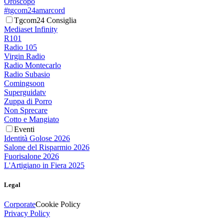
Oroscopo
#tgcom24amarcord
Tgcom24 Consiglia
Mediaset Infinity
R101
Radio 105
Virgin Radio
Radio Montecarlo
Radio Subasio
Comingsoon
Superguidatv
Zuppa di Porro
Non Sprecare
Cotto e Mangiato
Eventi
Identità Golose 2026
Salone del Risparmio 2026
Fuorisalone 2026
L'Artigiano in Fiera 2025
Legal
Corporate
Cookie Policy
Privacy Policy