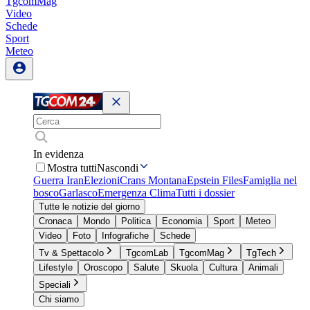
TgcomMag
Video
Schede
Sport
Meteo
In evidenza
Mostra tutti
Nascondi
Guerra Iran
Elezioni
Crans Montana
Epstein Files
Famiglia nel
bosco
Garlasco
Emergenza Clima
Tutti i dossier
Tutte le notizie del giorno
Cronaca
Mondo
Politica
Economia
Sport
Meteo
Video
Foto
Infografiche
Schede
Tv & Spettacolo
TgcomLab
TgcomMag
TgTech
Lifestyle
Oroscopo
Salute
Skuola
Cultura
Animali
Speciali
Chi siamo