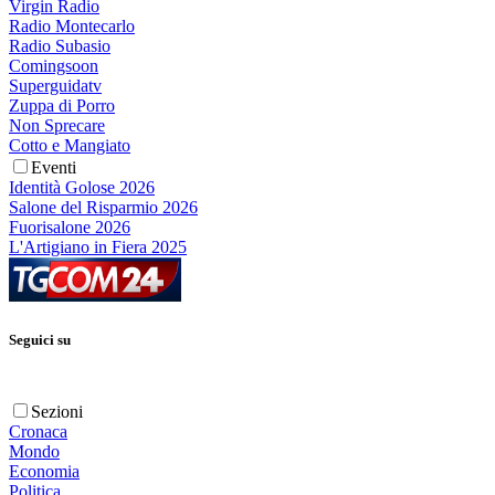
Virgin Radio
Radio Montecarlo
Radio Subasio
Comingsoon
Superguidatv
Zuppa di Porro
Non Sprecare
Cotto e Mangiato
Eventi
Identità Golose 2026
Salone del Risparmio 2026
Fuorisalone 2026
L'Artigiano in Fiera 2025
Seguici su
Sezioni
Cronaca
Mondo
Economia
Politica