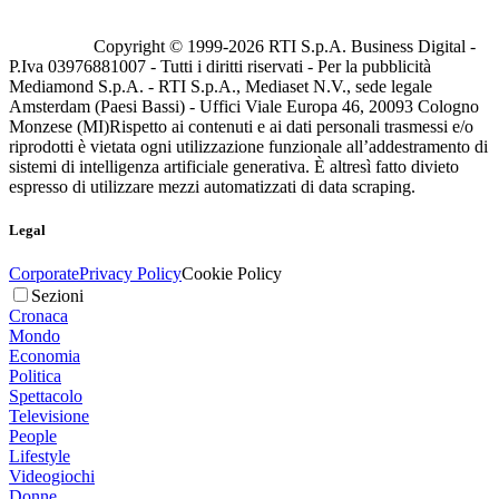
Copyright © 1999-
2026
RTI S.p.A. Business Digital -
P.Iva 03976881007 - Tutti i diritti riservati - Per la pubblicità
Mediamond S.p.A. - RTI S.p.A., Mediaset N.V., sede legale
Amsterdam (Paesi Bassi) - Uffici Viale Europa 46, 20093 Cologno
Monzese (MI)
Rispetto ai contenuti e ai dati personali trasmessi e/o
riprodotti è vietata ogni utilizzazione funzionale all’addestramento di
sistemi di intelligenza artificiale generativa. È altresì fatto divieto
espresso di utilizzare mezzi automatizzati di data scraping.
Legal
Corporate
Privacy Policy
Cookie Policy
Sezioni
Cronaca
Mondo
Economia
Politica
Spettacolo
Televisione
People
Lifestyle
Videogiochi
Donne