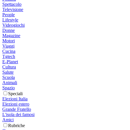
Spettacolo
Televisione
People
Lifestyle
Videogiochi
Donne
Magazine
Motori
Viaggi
Cucina
Tgtech
E-Planet
Cultura
Salute
Scuola
Animali
Spazio
Speciali
Elezioni Italia
Elezioni estero
Grande Fratello
L'isola dei famosi
Amici
Rubriche