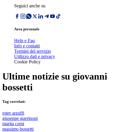
Seguici anche su
Area personale
Help e Faq
Info e contatti
Termini del servizio
Utilizzo dati e privacy
Cookie Policy
Ultime notizie su
giovanni
bossetti
Tag correlati:
ester arzuffi
giuseppe guerinoni
marita comi
massimo bossetti