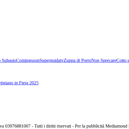
 Subasio
Comingsoon
Superguidatv
Zuppa di Porro
Non Sprecare
Cotto 
tigiano in Fiera 2025
va 03976881007 - Tutti i diritti riservati - Per la pubblicità Mediamon