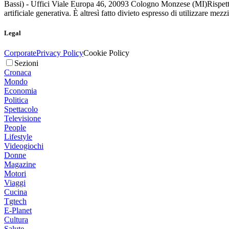
Bassi) - Uffici Viale Europa 46, 20093 Cologno Monzese (MI)
Rispett
artificiale generativa. È altresì fatto divieto espresso di utilizzare mez
Legal
Corporate
Privacy Policy
Cookie Policy
Sezioni
Cronaca
Mondo
Economia
Politica
Spettacolo
Televisione
People
Lifestyle
Videogiochi
Donne
Magazine
Motori
Viaggi
Cucina
Tgtech
E-Planet
Cultura
Salute