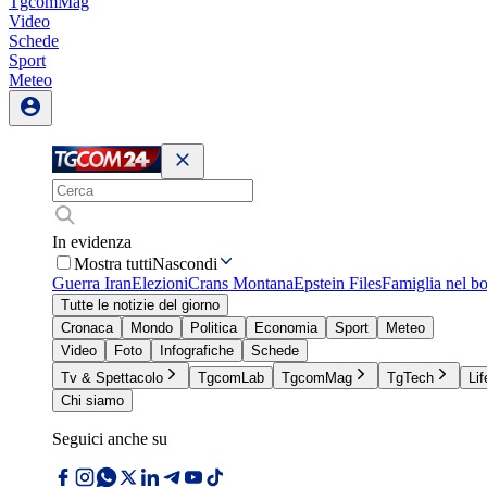
TgcomMag
Video
Schede
Sport
Meteo
In evidenza
Mostra tutti
Nascondi
Guerra Iran
Elezioni
Crans Montana
Epstein Files
Famiglia nel b
Tutte le notizie del giorno
Cronaca
Mondo
Politica
Economia
Sport
Meteo
Video
Foto
Infografiche
Schede
Tv & Spettacolo
TgcomLab
TgcomMag
TgTech
Lif
Chi siamo
Seguici anche su