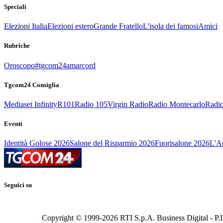
Speciali
Elezioni Italia
Elezioni estero
Grande Fratello
L'isola dei famosi
Amici
Rubriche
Oroscopo
#tgcom24amarcord
Tgcom24 Consiglia
Mediaset Infinity
R101
Radio 105
Virgin Radio
Radio Montecarlo
Radio
Eventi
Identità Golose 2026
Salone del Risparmio 2026
Fuorisalone 2026
L'Ar
Seguici su
Copyright © 1999-
2026
RTI S.p.A. Business Digital - P.I