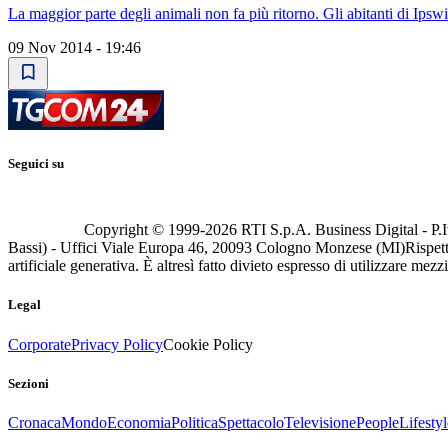
La maggior parte degli animali non fa più ritorno. Gli abitanti di Ipsw
09 Nov 2014 - 19:46
Seguici su
Copyright © 1999-
2026
RTI S.p.A. Business Digital - P.I
Bassi) - Uffici Viale Europa 46, 20093 Cologno Monzese (MI)
Rispett
artificiale generativa. È altresì fatto divieto espresso di utilizzare mez
Legal
Corporate
Privacy Policy
Cookie Policy
Sezioni
Cronaca
Mondo
Economia
Politica
Spettacolo
Televisione
People
Lifestyl