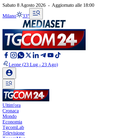
Sabato 8 Agosto 2026
-
Aggiornato alle
18:00
Milano
33°
Leone
(23 Lug - 23 Ago)
Ultim'ora
Cronaca
Mondo
Economia
TgcomLab
Televisione