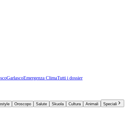
osco
Garlasco
Emergenza Clima
Tutti i dossier
estyle
Oroscopo
Salute
Skuola
Cultura
Animali
Speciali