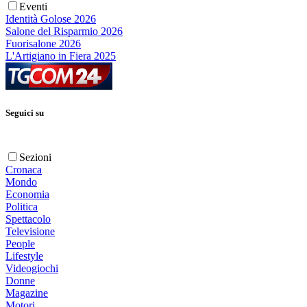
Eventi
Identità Golose 2026
Salone del Risparmio 2026
Fuorisalone 2026
L'Artigiano in Fiera 2025
Seguici su
Sezioni
Cronaca
Mondo
Economia
Politica
Spettacolo
Televisione
People
Lifestyle
Videogiochi
Donne
Magazine
Motori