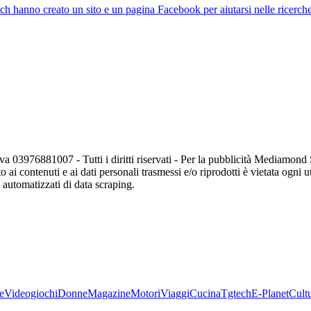
ich hanno creato un sito e un pagina Facebook per aiutarsi nelle ricerch
va 03976881007 - Tutti i diritti riservati - Per la pubblicità Mediamon
o ai contenuti e ai dati personali trasmessi e/o riprodotti è vietata ogni 
zi automatizzati di data scraping.
e
Videogiochi
Donne
Magazine
Motori
Viaggi
Cucina
Tgtech
E-Planet
Cult