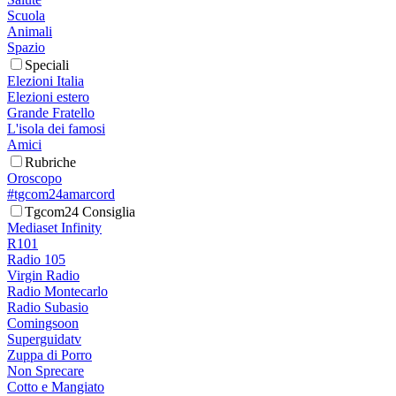
Scuola
Animali
Spazio
Speciali
Elezioni Italia
Elezioni estero
Grande Fratello
L'isola dei famosi
Amici
Rubriche
Oroscopo
#tgcom24amarcord
Tgcom24 Consiglia
Mediaset Infinity
R101
Radio 105
Virgin Radio
Radio Montecarlo
Radio Subasio
Comingsoon
Superguidatv
Zuppa di Porro
Non Sprecare
Cotto e Mangiato