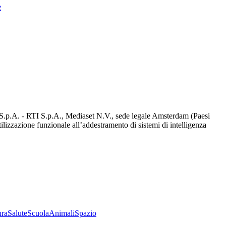
e
d S.p.A. - RTI S.p.A., Mediaset N.V., sede legale Amsterdam (Paesi
utilizzazione funzionale all’addestramento di sistemi di intelligenza
ura
Salute
Scuola
Animali
Spazio