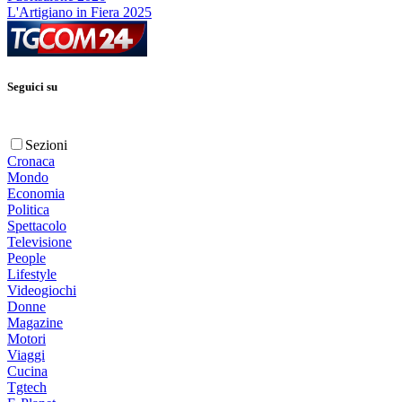
L'Artigiano in Fiera 2025
Seguici su
Sezioni
Cronaca
Mondo
Economia
Politica
Spettacolo
Televisione
People
Lifestyle
Videogiochi
Donne
Magazine
Motori
Viaggi
Cucina
Tgtech