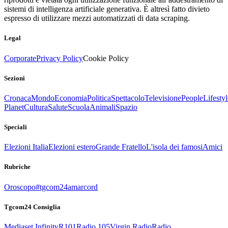
sistemi di intelligenza artificiale generativa. È altresì fatto divieto
espresso di utilizzare mezzi automatizzati di data scraping.
Legal
Corporate
Privacy Policy
Cookie Policy
Sezioni
Cronaca
Mondo
Economia
Politica
Spettacolo
Televisione
People
Lifestyl
Planet
Cultura
Salute
Scuola
Animali
Spazio
Speciali
Elezioni Italia
Elezioni estero
Grande Fratello
L'isola dei famosi
Amici
Rubriche
Oroscopo
#tgcom24amarcord
Tgcom24 Consiglia
Mediaset Infinity
R101
Radio 105
Virgin Radio
Radio