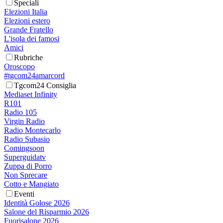
Speciali
Elezioni Italia
Elezioni estero
Grande Fratello
L'isola dei famosi
Amici
Rubriche
Oroscopo
#tgcom24amarcord
Tgcom24 Consiglia
Mediaset Infinity
R101
Radio 105
Virgin Radio
Radio Montecarlo
Radio Subasio
Comingsoon
Superguidatv
Zuppa di Porro
Non Sprecare
Cotto e Mangiato
Eventi
Identità Golose 2026
Salone del Risparmio 2026
Fuorisalone 2026