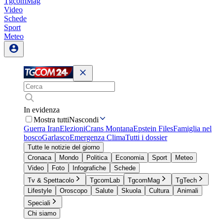
TgcomMag
Video
Schede
Sport
Meteo
In evidenza
Mostra tutti
Nascondi
Guerra Iran
Elezioni
Crans Montana
Epstein Files
Famiglia nel
bosco
Garlasco
Emergenza Clima
Tutti i dossier
Tutte le notizie del giorno
Cronaca
Mondo
Politica
Economia
Sport
Meteo
Video
Foto
Infografiche
Schede
Tv & Spettacolo
TgcomLab
TgcomMag
TgTech
Lifestyle
Oroscopo
Salute
Skuola
Cultura
Animali
Speciali
Chi siamo