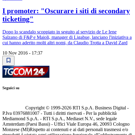
I promoter: "Oscurare i siti di secondary
ticketing"
Dopo lo scandalo scoppiato in seguito al servizio de Le Iene
Salzano di F&P e Maioli, manager di Ligabue, lanciano l'iniziativa a
cui hanno aderito molti altri nomi, da Claudio Trotta a David Zard
10 Nov 2016 - 17:37
Seguici su
Copyright © 1999-
2026
RTI S.p.A. Business Digital -
P.Iva 03976881007 - Tutti i diritti riservati - Per la pubblicità
Mediamond S.p.A. - RTI S.p.A., Mediaset N.V., sede legale
Amsterdam (Paesi Bassi) - Uffici Viale Europa 46, 20093 Cologno
Monzese (MI)
Rispetto ai contenuti e ai dati personali trasmessi e/o
riprodotti è vietata ogni utilizzazione funzionale all’addestramento di