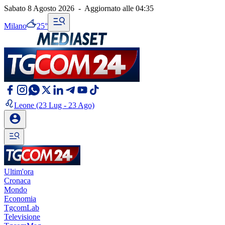
Sabato 8 Agosto 2026
-
Aggiornato alle
04:35
Milano
25°
Leone
(23 Lug - 23 Ago)
Ultim'ora
Cronaca
Mondo
Economia
TgcomLab
Televisione