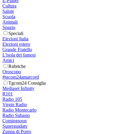
E-Planet
Cultura
Salute
Scuola
Animali
Spazio
Speciali
Elezioni Italia
Elezioni estero
Grande Fratello
L'isola dei famosi
Amici
Rubriche
Oroscopo
#tgcom24amarcord
Tgcom24 Consiglia
Mediaset Infinity
R101
Radio 105
Virgin Radio
Radio Montecarlo
Radio Subasio
Comingsoon
Superguidatv
Zuppa di Porro