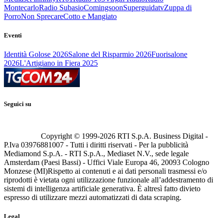
Montecarlo
Radio Subasio
Comingsoon
Superguidatv
Zuppa di
Porro
Non Sprecare
Cotto e Mangiato
Eventi
Identità Golose 2026
Salone del Risparmio 2026
Fuorisalone
2026
L'Artigiano in Fiera 2025
Seguici su
Copyright © 1999-
2026
RTI S.p.A. Business Digital -
P.Iva 03976881007 - Tutti i diritti riservati - Per la pubblicità
Mediamond S.p.A. - RTI S.p.A., Mediaset N.V., sede legale
Amsterdam (Paesi Bassi) - Uffici Viale Europa 46, 20093 Cologno
Monzese (MI)
Rispetto ai contenuti e ai dati personali trasmessi e/o
riprodotti è vietata ogni utilizzazione funzionale all’addestramento di
sistemi di intelligenza artificiale generativa. È altresì fatto divieto
espresso di utilizzare mezzi automatizzati di data scraping.
Legal