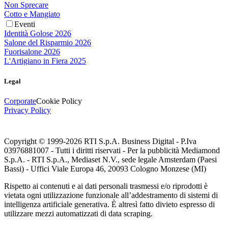
Non Sprecare
Cotto e Mangiato
Eventi
Identità Golose 2026
Salone del Risparmio 2026
Fuorisalone 2026
L'Artigiano in Fiera 2025
Legal
Corporate
Cookie Policy
Privacy Policy
Copyright © 1999-
2026
RTI S.p.A. Business Digital - P.Iva
03976881007 - Tutti i diritti riservati - Per la pubblicità Mediamond
S.p.A. - RTI S.p.A., Mediaset N.V., sede legale Amsterdam (Paesi
Bassi) - Uffici Viale Europa 46, 20093 Cologno Monzese (MI)
Rispetto ai contenuti e ai dati personali trasmessi e/o riprodotti è
vietata ogni utilizzazione funzionale all’addestramento di sistemi di
intelligenza artificiale generativa. È altresì fatto divieto espresso di
utilizzare mezzi automatizzati di data scraping.