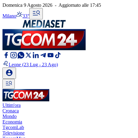
Domenica 9 Agosto 2026
-
Aggiornato alle
17:45
Milano
33°
Leone
(23 Lug - 23 Ago)
Ultim'ora
Cronaca
Mondo
Economia
TgcomLab
Televisione