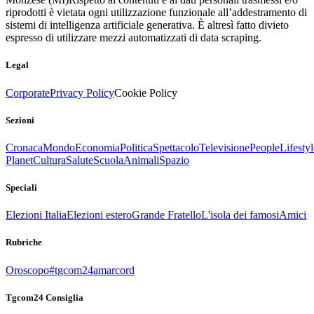
riprodotti è vietata ogni utilizzazione funzionale all’addestramento di
sistemi di intelligenza artificiale generativa. È altresì fatto divieto
espresso di utilizzare mezzi automatizzati di data scraping.
Legal
Corporate
Privacy Policy
Cookie Policy
Sezioni
Cronaca
Mondo
Economia
Politica
Spettacolo
Televisione
People
Lifestyl
Planet
Cultura
Salute
Scuola
Animali
Spazio
Speciali
Elezioni Italia
Elezioni estero
Grande Fratello
L'isola dei famosi
Amici
Rubriche
Oroscopo
#tgcom24amarcord
Tgcom24 Consiglia