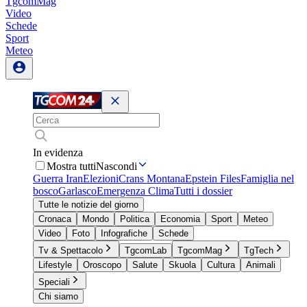
TgcomMag
Video
Schede
Sport
Meteo
In evidenza
Mostra tutti
Nascondi
Guerra Iran
Elezioni
Crans Montana
Epstein Files
Famiglia nel
bosco
Garlasco
Emergenza Clima
Tutti i dossier
Tutte le notizie del giorno
Cronaca
Mondo
Politica
Economia
Sport
Meteo
Video
Foto
Infografiche
Schede
Tv & Spettacolo
TgcomLab
TgcomMag
TgTech
Lifestyle
Oroscopo
Salute
Skuola
Cultura
Animali
Speciali
Chi siamo