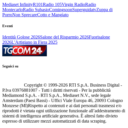
Mediaset Infinity
R101
Radio 105
Virgin Radio
Radio
Montecarlo
Radio Subasio
Comingsoon
Superguidatv
Zuppa di
Porro
Non Sprecare
Cotto e Mangiato
Eventi
Identità Golose 2026
Salone del Risparmio 2026
Fuorisalone
2026
L'Artigiano in Fiera 2025
Seguici su
Copyright © 1999-
2026
RTI S.p.A. Business Digital -
P.Iva 03976881007 - Tutti i diritti riservati - Per la pubblicità
Mediamond S.p.A. - RTI S.p.A., Mediaset N.V., sede legale
Amsterdam (Paesi Bassi) - Uffici Viale Europa 46, 20093 Cologno
Monzese (MI)
Rispetto ai contenuti e ai dati personali trasmessi e/o
riprodotti è vietata ogni utilizzazione funzionale all’addestramento di
sistemi di intelligenza artificiale generativa. È altresì fatto divieto
espresso di utilizzare mezzi automatizzati di data scraping.