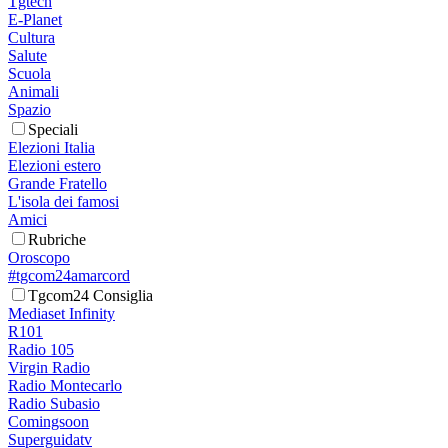
Tgtech
E-Planet
Cultura
Salute
Scuola
Animali
Spazio
Speciali
Elezioni Italia
Elezioni estero
Grande Fratello
L'isola dei famosi
Amici
Rubriche
Oroscopo
#tgcom24amarcord
Tgcom24 Consiglia
Mediaset Infinity
R101
Radio 105
Virgin Radio
Radio Montecarlo
Radio Subasio
Comingsoon
Superguidatv