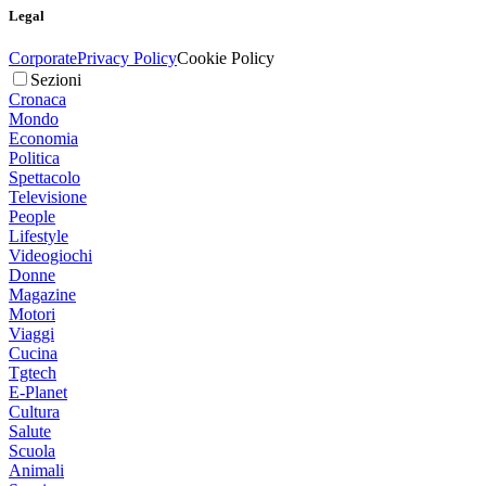
Legal
Corporate
Privacy Policy
Cookie Policy
Sezioni
Cronaca
Mondo
Economia
Politica
Spettacolo
Televisione
People
Lifestyle
Videogiochi
Donne
Magazine
Motori
Viaggi
Cucina
Tgtech
E-Planet
Cultura
Salute
Scuola
Animali