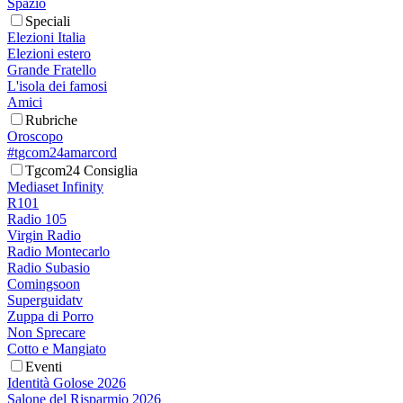
Spazio
Speciali
Elezioni Italia
Elezioni estero
Grande Fratello
L'isola dei famosi
Amici
Rubriche
Oroscopo
#tgcom24amarcord
Tgcom24 Consiglia
Mediaset Infinity
R101
Radio 105
Virgin Radio
Radio Montecarlo
Radio Subasio
Comingsoon
Superguidatv
Zuppa di Porro
Non Sprecare
Cotto e Mangiato
Eventi
Identità Golose 2026
Salone del Risparmio 2026