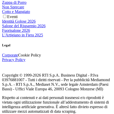
Zuppa di Porro
Non Sprecare
Cotto e Mangiato
Eventi
Identità Golose 2026
Salone del Risparmio 2026
Fuorisalone 2026
L'Artigiano in Fiera 2025
Legal
Corporate
Cookie Policy
Privacy Policy
Copyright © 1999-
2026
RTI S.p.A. Business Digital - P.Iva
03976881007 - Tutti i diritti riservati - Per la pubblicità Mediamond
S.p.A. - RTI S.p.A., Mediaset N.V., sede legale Amsterdam (Paesi
Bassi) - Uffici Viale Europa 46, 20093 Cologno Monzese (MI)
Rispetto ai contenuti e ai dati personali trasmessi e/o riprodotti è
vietata ogni utilizzazione funzionale all’addestramento di sistemi di
intelligenza artificiale generativa. È altresì fatto divieto espresso di
utilizzare mezzi automatizzati di data scraping.