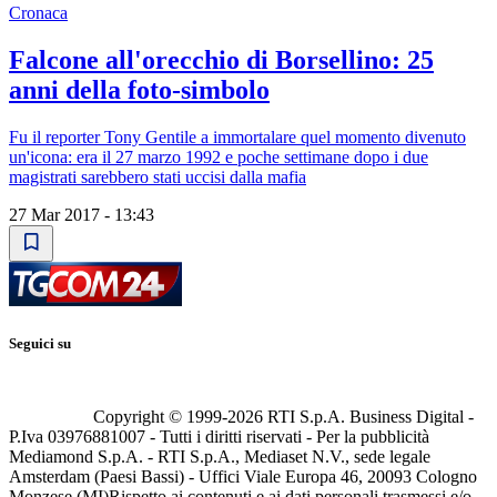
Cronaca
Falcone all'orecchio di Borsellino: 25
anni della foto-simbolo
Fu il reporter Tony Gentile a immortalare quel momento divenuto
un'icona: era il 27 marzo 1992 e poche settimane dopo i due
magistrati sarebbero stati uccisi dalla mafia
27 Mar 2017 - 13:43
Seguici su
Copyright © 1999-
2026
RTI S.p.A. Business Digital -
P.Iva 03976881007 - Tutti i diritti riservati - Per la pubblicità
Mediamond S.p.A. - RTI S.p.A., Mediaset N.V., sede legale
Amsterdam (Paesi Bassi) - Uffici Viale Europa 46, 20093 Cologno
Monzese (MI)
Rispetto ai contenuti e ai dati personali trasmessi e/o