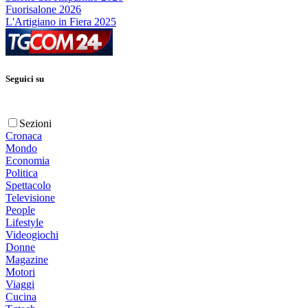
Fuorisalone 2026
L'Artigiano in Fiera 2025
Seguici su
Sezioni
Cronaca
Mondo
Economia
Politica
Spettacolo
Televisione
People
Lifestyle
Videogiochi
Donne
Magazine
Motori
Viaggi
Cucina