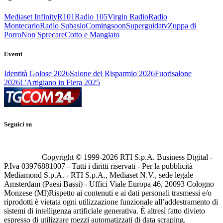
Mediaset Infinity
R101
Radio 105
Virgin Radio
Radio
Montecarlo
Radio Subasio
Comingsoon
Superguidatv
Zuppa di
Porro
Non Sprecare
Cotto e Mangiato
Eventi
Identità Golose 2026
Salone del Risparmio 2026
Fuorisalone
2026
L'Artigiano in Fiera 2025
Seguici su
Copyright © 1999-
2026
RTI S.p.A. Business Digital -
P.Iva 03976881007 - Tutti i diritti riservati - Per la pubblicità
Mediamond S.p.A. - RTI S.p.A., Mediaset N.V., sede legale
Amsterdam (Paesi Bassi) - Uffici Viale Europa 46, 20093 Cologno
Monzese (MI)
Rispetto ai contenuti e ai dati personali trasmessi e/o
riprodotti è vietata ogni utilizzazione funzionale all’addestramento di
sistemi di intelligenza artificiale generativa. È altresì fatto divieto
espresso di utilizzare mezzi automatizzati di data scraping.