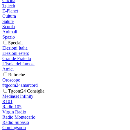
Cucina
Tgtech
E-Planet
Cultura
Salute
Scuola
Animali
Spazio
Speciali
Elezioni Italia
Elezioni estero
Grande Fratello
L'isola dei famosi
Amici
Rubriche
Oroscopo
#tgcom24amarcord
Tgcom24 Consiglia
Mediaset Infinity
R101
Radio 105
Virgin Radio
Radio Montecarlo
Radio Subasio
Comingsoon