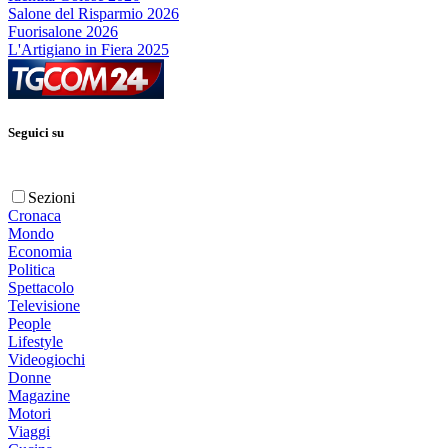
Salone del Risparmio 2026
Fuorisalone 2026
L'Artigiano in Fiera 2025
Seguici su
Sezioni
Cronaca
Mondo
Economia
Politica
Spettacolo
Televisione
People
Lifestyle
Videogiochi
Donne
Magazine
Motori
Viaggi