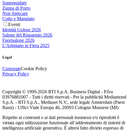
Superguidatv
Zuppa di Porro
Non Sprecare
Cotto e Mangiato
Eventi
Identità Golose 2026
Salone del Risparmio 2026
Fuorisalone 2026
L'Artigiano in Fiera 2025
Legal
Corporate
Cookie Policy
Privacy Policy
Copyright © 1999-
2026
RTI S.p.A. Business Digital - P.Iva
03976881007 - Tutti i diritti riservati - Per la pubblicità Mediamond
S.p.A. - RTI S.p.A., Mediaset N.V., sede legale Amsterdam (Paesi
Bassi) - Uffici Viale Europa 46, 20093 Cologno Monzese (MI)
Rispetto ai contenuti e ai dati personali trasmessi e/o riprodotti è
vietata ogni utilizzazione funzionale all’addestramento di sistemi di
intelligenza artificiale generativa. È altresì fatto divieto espresso di