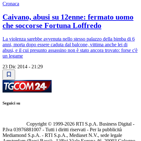
Cronaca
Caivano, abusi su 12enne: fermato uomo
che soccorse Fortuna Loffredo
La violenza sarebbe avvenuta nello stesso palazzo della bimba di 6
anni, morta dopo essere caduta dal balcone, vittima anche lei di
abusi, e il cui presunto assassino non è stato ancora trovato: forse c'è
un legame
23 Dic 2014 - 21:29
Seguici su
Copyright © 1999-
2026
RTI S.p.A. Business Digital -
P.Iva 03976881007 - Tutti i diritti riservati - Per la pubblicità
Mediamond S.p.A. - RTI S.p.A., Mediaset N.V., sede legale
Amsterdam (Paesi Bassi) - Uffici Viale Europa 46, 20093 Cologno