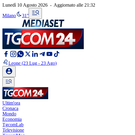
Lunedì 10 Agosto 2026
-
Aggiornato alle
21:32
Milano
31°
Leone
(23 Lug - 23 Ago)
Ultim'ora
Cronaca
Mondo
Economia
TgcomLab
Televisione