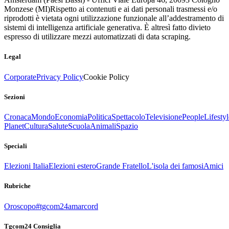
Monzese (MI)
Rispetto ai contenuti e ai dati personali trasmessi e/o
riprodotti è vietata ogni utilizzazione funzionale all’addestramento di
sistemi di intelligenza artificiale generativa. È altresì fatto divieto
espresso di utilizzare mezzi automatizzati di data scraping.
Legal
Corporate
Privacy Policy
Cookie Policy
Sezioni
Cronaca
Mondo
Economia
Politica
Spettacolo
Televisione
People
Lifestyl
Planet
Cultura
Salute
Scuola
Animali
Spazio
Speciali
Elezioni Italia
Elezioni estero
Grande Fratello
L'isola dei famosi
Amici
Rubriche
Oroscopo
#tgcom24amarcord
Tgcom24 Consiglia