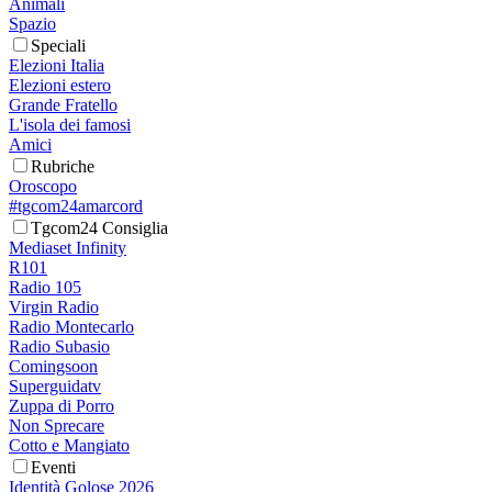
Animali
Spazio
Speciali
Elezioni Italia
Elezioni estero
Grande Fratello
L'isola dei famosi
Amici
Rubriche
Oroscopo
#tgcom24amarcord
Tgcom24 Consiglia
Mediaset Infinity
R101
Radio 105
Virgin Radio
Radio Montecarlo
Radio Subasio
Comingsoon
Superguidatv
Zuppa di Porro
Non Sprecare
Cotto e Mangiato
Eventi
Identità Golose 2026