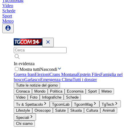
TgcomMag
Video
Schede
Sport
Meteo
In evidenza
Mostra tutti
Nascondi
Guerra Iran
Elezioni
Crans Montana
Epstein Files
Famiglia nel
bosco
Garlasco
Emergenza Clima
Tutti i dossier
Tutte le notizie del giorno
Cronaca
Mondo
Politica
Economia
Sport
Meteo
Video
Foto
Infografiche
Schede
Tv & Spettacolo
TgcomLab
TgcomMag
TgTech
Lifestyle
Oroscopo
Salute
Skuola
Cultura
Animali
Speciali
Chi siamo