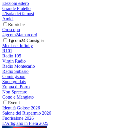
Elezioni estero
Grande Fratello
L'isola dei famosi
Amici
Rubriche
Oroscopo
#tgcom24amarcord
Tgcom24 Consiglia
Mediaset Infinity
R101
Radio 105
Virgin Radio
Radio Montecarlo
Radio Subasio
Comingsoon
Superguidatv
Zuppa di Porro
Non Sprecare
Cotto e Mangiato
Eventi
Identità Golose 2026
Salone del Risparmio 2026
Fuorisalone 2026
L'Artigiano in Fiera 2025