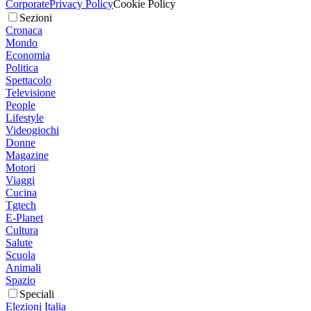
Corporate
Privacy Policy
Cookie Policy
Sezioni
Cronaca
Mondo
Economia
Politica
Spettacolo
Televisione
People
Lifestyle
Videogiochi
Donne
Magazine
Motori
Viaggi
Cucina
Tgtech
E-Planet
Cultura
Salute
Scuola
Animali
Spazio
Speciali
Elezioni Italia