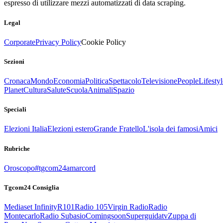
espresso di utilizzare mezzi automatizzati di data scraping.
Legal
Corporate
Privacy Policy
Cookie Policy
Sezioni
Cronaca
Mondo
Economia
Politica
Spettacolo
Televisione
People
Lifestyl
Planet
Cultura
Salute
Scuola
Animali
Spazio
Speciali
Elezioni Italia
Elezioni estero
Grande Fratello
L'isola dei famosi
Amici
Rubriche
Oroscopo
#tgcom24amarcord
Tgcom24 Consiglia
Mediaset Infinity
R101
Radio 105
Virgin Radio
Radio
Montecarlo
Radio Subasio
Comingsoon
Superguidatv
Zuppa di