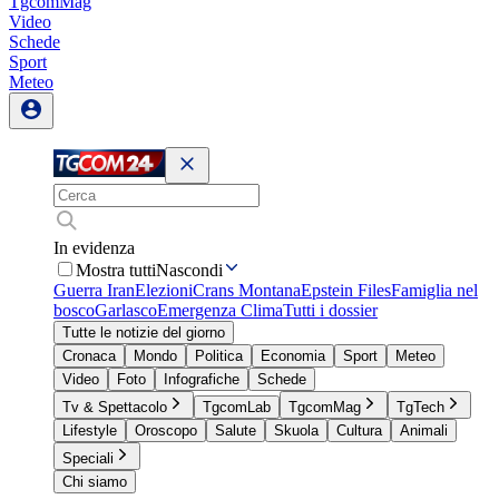
TgcomMag
Video
Schede
Sport
Meteo
In evidenza
Mostra tutti
Nascondi
Guerra Iran
Elezioni
Crans Montana
Epstein Files
Famiglia nel
bosco
Garlasco
Emergenza Clima
Tutti i dossier
Tutte le notizie del giorno
Cronaca
Mondo
Politica
Economia
Sport
Meteo
Video
Foto
Infografiche
Schede
Tv & Spettacolo
TgcomLab
TgcomMag
TgTech
Lifestyle
Oroscopo
Salute
Skuola
Cultura
Animali
Speciali
Chi siamo