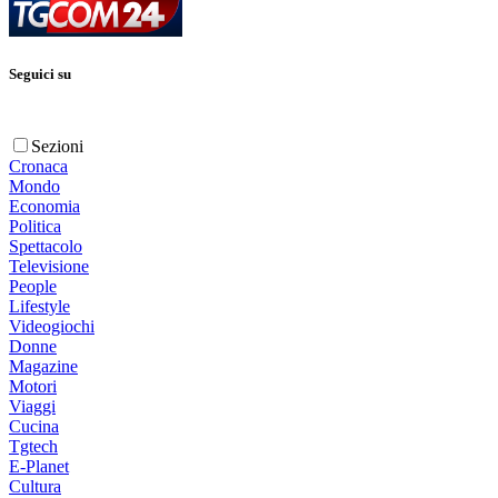
Seguici su
Sezioni
Cronaca
Mondo
Economia
Politica
Spettacolo
Televisione
People
Lifestyle
Videogiochi
Donne
Magazine
Motori
Viaggi
Cucina
Tgtech
E-Planet
Cultura