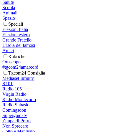
Salute
Scuola
Animali
Spazio
Speciali
Elezioni Italia
Elezioni estero
Grande Fratello
L'isola dei famosi
Amici
Rubriche
Oroscopo
#tgcom24amarcord
Tgcom24 Consiglia
Mediaset Infinity
R101
Radio 105
Virgin Radio
Radio Montecarlo
Radio Subasio
Comingsoon
Superguidatv
Zuppa di Porro
Non Sprecare
Cotto e Mangiato