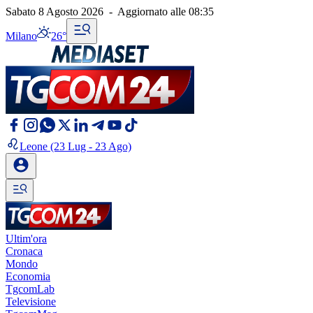
Sabato 8 Agosto 2026
-
Aggiornato alle
08:35
Milano
26°
Leone
(23 Lug - 23 Ago)
Ultim'ora
Cronaca
Mondo
Economia
TgcomLab
Televisione