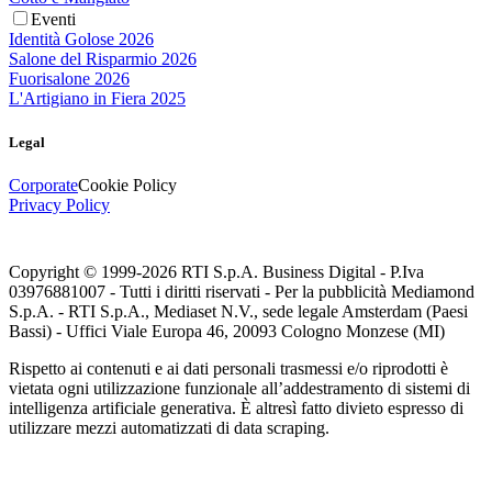
Eventi
Identità Golose 2026
Salone del Risparmio 2026
Fuorisalone 2026
L'Artigiano in Fiera 2025
Legal
Corporate
Cookie Policy
Privacy Policy
Copyright © 1999-
2026
RTI S.p.A. Business Digital - P.Iva
03976881007 - Tutti i diritti riservati - Per la pubblicità Mediamond
S.p.A. - RTI S.p.A., Mediaset N.V., sede legale Amsterdam (Paesi
Bassi) - Uffici Viale Europa 46, 20093 Cologno Monzese (MI)
Rispetto ai contenuti e ai dati personali trasmessi e/o riprodotti è
vietata ogni utilizzazione funzionale all’addestramento di sistemi di
intelligenza artificiale generativa. È altresì fatto divieto espresso di
utilizzare mezzi automatizzati di data scraping.