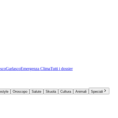
osco
Garlasco
Emergenza Clima
Tutti i dossier
estyle
Oroscopo
Salute
Skuola
Cultura
Animali
Speciali