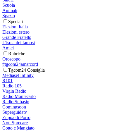
Scuola
Animali
Spazio
Speciali
Elezioni Italia
Elezioni estero
Grande Fratello
L'isola dei famosi
Amici
Rubriche
Oroscopo
#tgcom24amarcord
Tgcom24 Consiglia
Mediaset Infinity
R101
Radio 105
Virgin Radio
Radio Montecarlo
Radio Subasio
Comingsoon
Superguidatv
Zuppa di Porro
Non Sprecare
Cotto e Mangiato