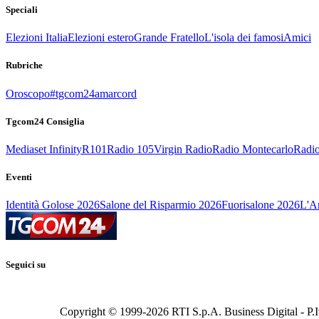
Speciali
Elezioni Italia
Elezioni estero
Grande Fratello
L'isola dei famosi
Amici
Rubriche
Oroscopo
#tgcom24amarcord
Tgcom24 Consiglia
Mediaset Infinity
R101
Radio 105
Virgin Radio
Radio Montecarlo
Radio
Eventi
Identità Golose 2026
Salone del Risparmio 2026
Fuorisalone 2026
L'Ar
Seguici su
Copyright © 1999-
2026
RTI S.p.A. Business Digital - P.I