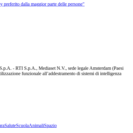
by preferito dalla maggior parte delle persone"
d S.p.A. - RTI S.p.A., Mediaset N.V., sede legale Amsterdam (Paesi
utilizzazione funzionale all’addestramento di sistemi di intelligenza
ura
Salute
Scuola
Animali
Spazio