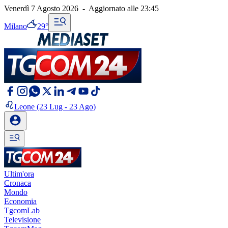
Venerdì 7 Agosto 2026
-
Aggiornato alle
23:45
Milano
29°
Leone
(23 Lug - 23 Ago)
Ultim'ora
Cronaca
Mondo
Economia
TgcomLab
Televisione