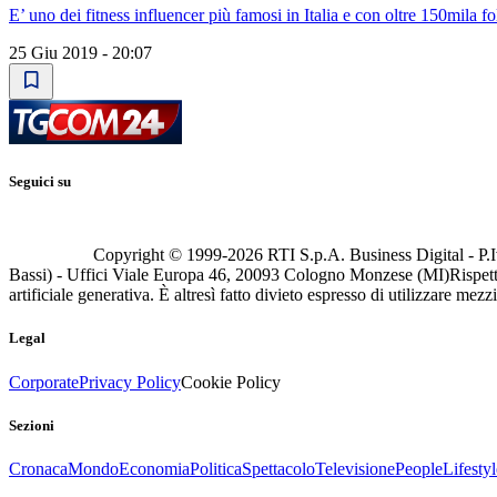
E’ uno dei fitness influencer più famosi in Italia e con oltre 150mila f
25 Giu 2019 - 20:07
Seguici su
Copyright © 1999-
2026
RTI S.p.A. Business Digital - P.I
Bassi) - Uffici Viale Europa 46, 20093 Cologno Monzese (MI)
Rispett
artificiale generativa. È altresì fatto divieto espresso di utilizzare mez
Legal
Corporate
Privacy Policy
Cookie Policy
Sezioni
Cronaca
Mondo
Economia
Politica
Spettacolo
Televisione
People
Lifestyl