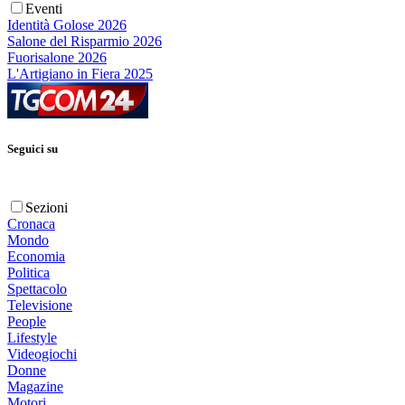
Eventi
Identità Golose 2026
Salone del Risparmio 2026
Fuorisalone 2026
L'Artigiano in Fiera 2025
Seguici su
Sezioni
Cronaca
Mondo
Economia
Politica
Spettacolo
Televisione
People
Lifestyle
Videogiochi
Donne
Magazine
Motori