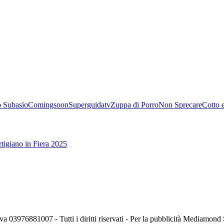
 Subasio
Comingsoon
Superguidatv
Zuppa di Porro
Non Sprecare
Cotto 
tigiano in Fiera 2025
va 03976881007 - Tutti i diritti riservati - Per la pubblicità Mediamon