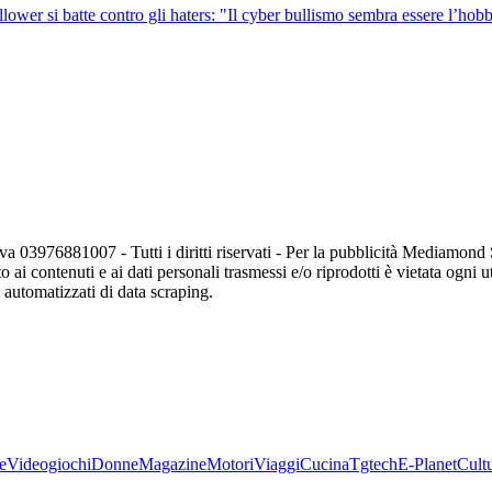
ollower si batte contro gli haters: "Il cyber bullismo sembra essere l’hob
va 03976881007 - Tutti i diritti riservati - Per la pubblicità Mediamon
o ai contenuti e ai dati personali trasmessi e/o riprodotti è vietata ogni 
zi automatizzati di data scraping.
e
Videogiochi
Donne
Magazine
Motori
Viaggi
Cucina
Tgtech
E-Planet
Cult