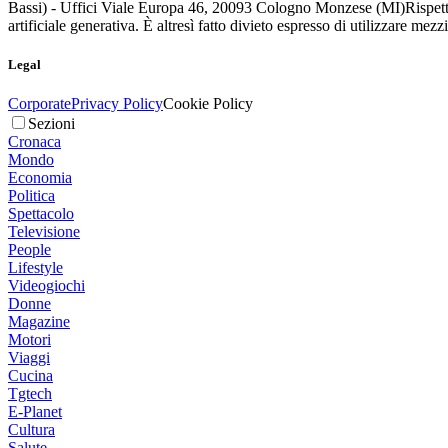
Bassi) - Uffici Viale Europa 46, 20093 Cologno Monzese (MI)
Rispett
artificiale generativa. È altresì fatto divieto espresso di utilizzare mez
Legal
Corporate
Privacy Policy
Cookie Policy
Sezioni
Cronaca
Mondo
Economia
Politica
Spettacolo
Televisione
People
Lifestyle
Videogiochi
Donne
Magazine
Motori
Viaggi
Cucina
Tgtech
E-Planet
Cultura
Salute