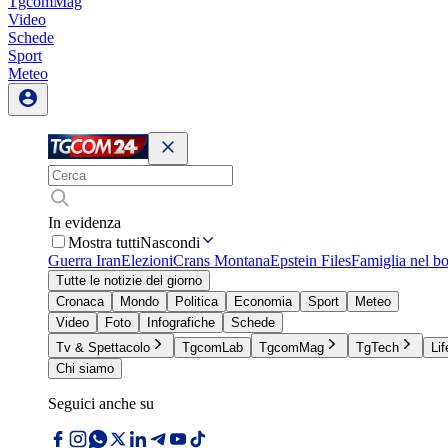
TgcomMag
Video
Schede
Sport
Meteo
In evidenza
Mostra tutti
Nascondi
Guerra Iran
Elezioni
Crans Montana
Epstein Files
Famiglia nel b
Tutte le notizie del giorno
Cronaca
Mondo
Politica
Economia
Sport
Meteo
Video
Foto
Infografiche
Schede
Tv & Spettacolo
TgcomLab
TgcomMag
TgTech
Lif
Chi siamo
Seguici anche su