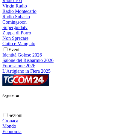
Radio 105
Virgin Radio
Radio Montecarlo
Radio Subasio
Comingsoon
Superguidatv
Zuppa di Porro
Non Sprecare
Cotto e Mangiato
Eventi
Identità Golose 2026
Salone del Risparmio 2026
Fuorisalone 2026
L'Artigiano in Fiera 2025
Seguici su
Sezioni
Cronaca
Mondo
Economia