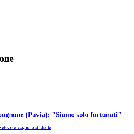
none
bognone (Pavia): "Siamo solo fortunati"
ivato: ora vogliono studiarla