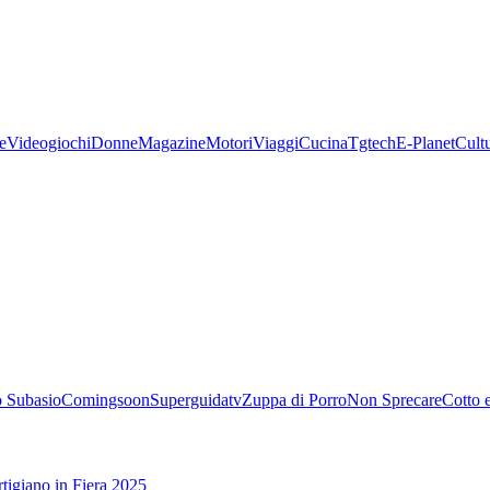
e
Videogiochi
Donne
Magazine
Motori
Viaggi
Cucina
Tgtech
E-Planet
Cult
 Subasio
Comingsoon
Superguidatv
Zuppa di Porro
Non Sprecare
Cotto 
tigiano in Fiera 2025