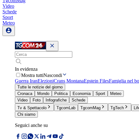
TgcomMag
Video
Schede
Sport
Meteo
In evidenza
Mostra tutti
Nascondi
Guerra Iran
Elezioni
Crans Montana
Epstein Files
Famiglia nel b
Tutte le notizie del giorno
Cronaca
Mondo
Politica
Economia
Sport
Meteo
Video
Foto
Infografiche
Schede
Tv & Spettacolo
TgcomLab
TgcomMag
TgTech
Lif
Chi siamo
Seguici anche su