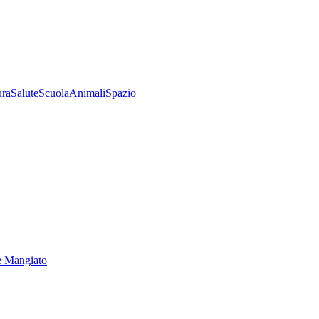
ura
Salute
Scuola
Animali
Spazio
e Mangiato