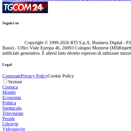
Seguici su
Copyright © 1999-
2026
RTI S.p.A. Business Digital - P.I
Bassi) - Uffici Viale Europa 46, 20093 Cologno Monzese (MI)
Rispett
artificiale generativa. È altresì fatto divieto espresso di utilizzare mez
Legal
Corporate
Privacy Policy
Cookie Policy
Sezioni
Cronaca
Mondo
Economia
Politica
Spettacolo
Televisione
People
Lifestyle
Videogiochi