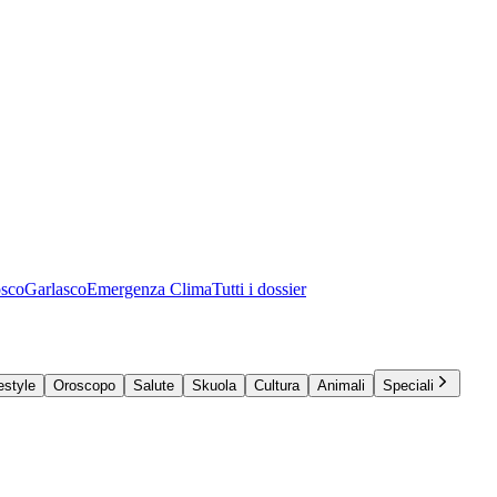
osco
Garlasco
Emergenza Clima
Tutti i dossier
estyle
Oroscopo
Salute
Skuola
Cultura
Animali
Speciali