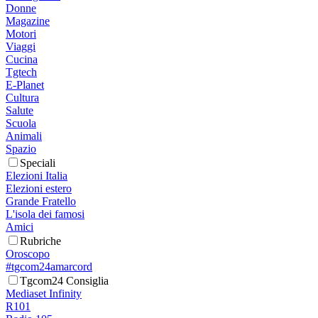
Donne
Magazine
Motori
Viaggi
Cucina
Tgtech
E-Planet
Cultura
Salute
Scuola
Animali
Spazio
Speciali
Elezioni Italia
Elezioni estero
Grande Fratello
L'isola dei famosi
Amici
Rubriche
Oroscopo
#tgcom24amarcord
Tgcom24 Consiglia
Mediaset Infinity
R101