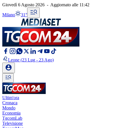
Giovedì 6 Agosto 2026
-
Aggiornato alle
11:42
Milano
31°
Leone
(23 Lug - 23 Ago)
Ultim'ora
Cronaca
Mondo
Economia
TgcomLab
Televisione