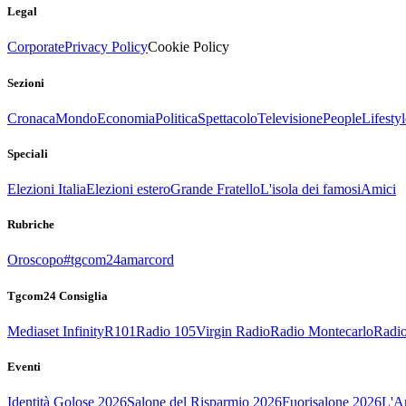
Legal
Corporate
Privacy Policy
Cookie Policy
Sezioni
Cronaca
Mondo
Economia
Politica
Spettacolo
Televisione
People
Lifestyl
Speciali
Elezioni Italia
Elezioni estero
Grande Fratello
L'isola dei famosi
Amici
Rubriche
Oroscopo
#tgcom24amarcord
Tgcom24 Consiglia
Mediaset Infinity
R101
Radio 105
Virgin Radio
Radio Montecarlo
Radio
Eventi
Identità Golose 2026
Salone del Risparmio 2026
Fuorisalone 2026
L'Ar