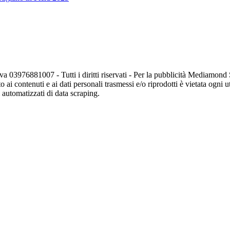
va 03976881007 - Tutti i diritti riservati - Per la pubblicità Mediamon
o ai contenuti e ai dati personali trasmessi e/o riprodotti è vietata ogni 
zi automatizzati di data scraping.