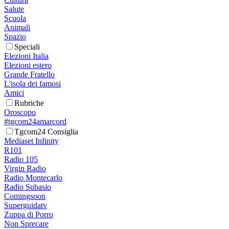
Salute
Scuola
Animali
Spazio
Speciali
Elezioni Italia
Elezioni estero
Grande Fratello
L'isola dei famosi
Amici
Rubriche
Oroscopo
#tgcom24amarcord
Tgcom24 Consiglia
Mediaset Infinity
R101
Radio 105
Virgin Radio
Radio Montecarlo
Radio Subasio
Comingsoon
Superguidatv
Zuppa di Porro
Non Sprecare