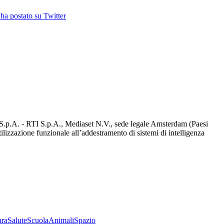
ha postato su Twitter
d S.p.A. - RTI S.p.A., Mediaset N.V., sede legale Amsterdam (Paesi
utilizzazione funzionale all’addestramento di sistemi di intelligenza
ura
Salute
Scuola
Animali
Spazio