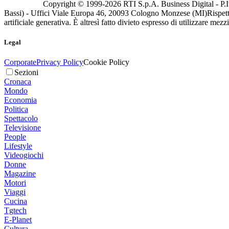
Copyright © 1999-
2026
RTI S.p.A. Business Digital - P.I
Bassi) - Uffici Viale Europa 46, 20093 Cologno Monzese (MI)
Rispett
artificiale generativa. È altresì fatto divieto espresso di utilizzare mez
Legal
Corporate
Privacy Policy
Cookie Policy
Sezioni
Cronaca
Mondo
Economia
Politica
Spettacolo
Televisione
People
Lifestyle
Videogiochi
Donne
Magazine
Motori
Viaggi
Cucina
Tgtech
E-Planet
Cultura