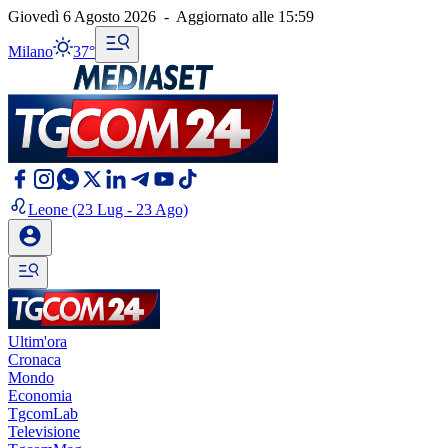
Giovedì 6 Agosto 2026
-
Aggiornato alle
15:59
Milano
37°
Leone
(23 Lug - 23 Ago)
Ultim'ora
Cronaca
Mondo
Economia
TgcomLab
Televisione