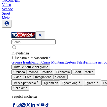
TgcomMag
Video
Schede
Sport
Meteo
In evidenza
Mostra tutti
Nascondi
Guerra Iran
Elezioni
Crans Montana
Epstein Files
Famiglia nel b
Tutte le notizie del giorno
Cronaca
Mondo
Politica
Economia
Sport
Meteo
Video
Foto
Infografiche
Schede
Tv & Spettacolo
TgcomLab
TgcomMag
TgTech
Lif
Chi siamo
Seguici anche su