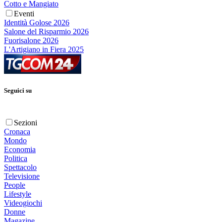
Cotto e Mangiato
Eventi
Identità Golose 2026
Salone del Risparmio 2026
Fuorisalone 2026
L'Artigiano in Fiera 2025
Seguici su
Sezioni
Cronaca
Mondo
Economia
Politica
Spettacolo
Televisione
People
Lifestyle
Videogiochi
Donne
Magazine