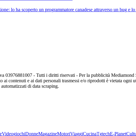
ione: lo ha scoperto un programmatore canadese attraverso un bug e lo 
va 03976881007 - Tutti i diritti riservati - Per la pubblicità Mediamon
o ai contenuti e ai dati personali trasmessi e/o riprodotti è vietata ogni 
zi automatizzati di data scraping.
e
Videogiochi
Donne
Magazine
Motori
Viaggi
Cucina
Tgtech
E-Planet
Cult