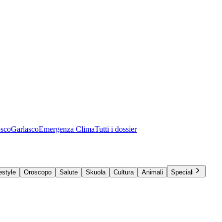
osco
Garlasco
Emergenza Clima
Tutti i dossier
estyle
Oroscopo
Salute
Skuola
Cultura
Animali
Speciali