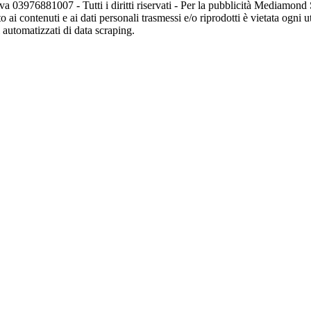
va 03976881007 - Tutti i diritti riservati - Per la pubblicità Mediamon
o ai contenuti e ai dati personali trasmessi e/o riprodotti è vietata ogni 
zi automatizzati di data scraping.