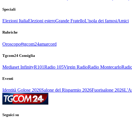
Speciali
Elezioni Italia
Elezioni estero
Grande Fratello
L'isola dei famosi
Amici
Rubriche
Oroscopo
#tgcom24amarcord
Tgcom24 Consiglia
Mediaset Infinity
R101
Radio 105
Virgin Radio
Radio Montecarlo
Radio
Eventi
Identità Golose 2026
Salone del Risparmio 2026
Fuorisalone 2026
L'Ar
Seguici su