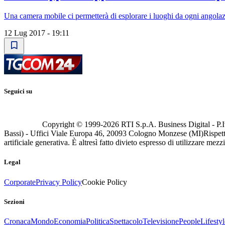
Una camera mobile ci permetterà di esplorare i luoghi da ogni angolaz
12 Lug 2017 - 19:11
Seguici su
Copyright © 1999-
2026
RTI S.p.A. Business Digital - P.I
Bassi) - Uffici Viale Europa 46, 20093 Cologno Monzese (MI)
Rispett
artificiale generativa. È altresì fatto divieto espresso di utilizzare mez
Legal
Corporate
Privacy Policy
Cookie Policy
Sezioni
Cronaca
Mondo
Economia
Politica
Spettacolo
Televisione
People
Lifestyl