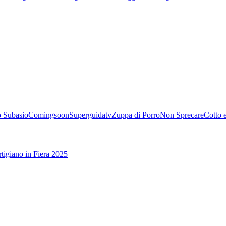
 Subasio
Comingsoon
Superguidatv
Zuppa di Porro
Non Sprecare
Cotto 
tigiano in Fiera 2025