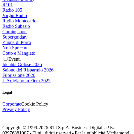
R101
Radio 105
Virgin Radio
Radio Montecarlo
Radio Subasio
Comingsoon
Superguidatv
Zuppa di Porro
Non Sprecare
Cotto e Mangiato
Eventi
Identità Golose 2026
Salone del Risparmio 2026
Fuorisalone 2026
L'Artigiano in Fiera 2025
Legal
Corporate
Cookie Policy
Privacy Policy
Copyright © 1999-
2026
RTI S.p.A. Business Digital - P.Iva
03976881007 - Tutti i diritti riservati - Per la pubblicità Mediamond