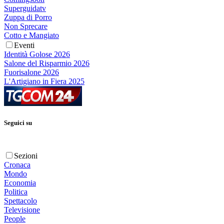
Superguidatv
Zuppa di Porro
Non Sprecare
Cotto e Mangiato
Eventi
Identità Golose 2026
Salone del Risparmio 2026
Fuorisalone 2026
L'Artigiano in Fiera 2025
Seguici su
Sezioni
Cronaca
Mondo
Economia
Politica
Spettacolo
Televisione
People