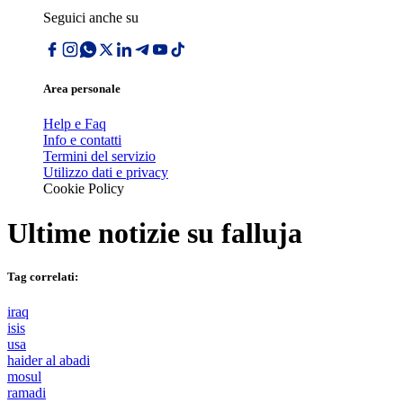
Seguici anche su
Area personale
Help e Faq
Info e contatti
Termini del servizio
Utilizzo dati e privacy
Cookie Policy
Ultime notizie su
falluja
Tag correlati:
iraq
isis
usa
haider al abadi
mosul
ramadi