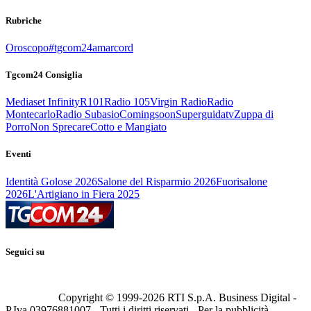
Rubriche
Oroscopo
#tgcom24amarcord
Tgcom24 Consiglia
Mediaset Infinity
R101
Radio 105
Virgin Radio
Radio
Montecarlo
Radio Subasio
Comingsoon
Superguidatv
Zuppa di
Porro
Non Sprecare
Cotto e Mangiato
Eventi
Identità Golose 2026
Salone del Risparmio 2026
Fuorisalone
2026
L'Artigiano in Fiera 2025
Seguici su
Copyright © 1999-
2026
RTI S.p.A. Business Digital -
P.Iva 03976881007 - Tutti i diritti riservati - Per la pubblicità