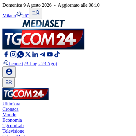
Domenica 9 Agosto 2026
-
Aggiornato alle
08:10
Milano
26°
Leone
(23 Lug - 23 Ago)
Ultim'ora
Cronaca
Mondo
Economia
TgcomLab
Televisione