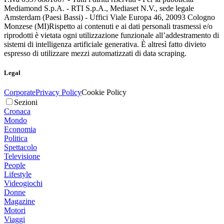
Mediamond S.p.A. - RTI S.p.A., Mediaset N.V., sede legale
Amsterdam (Paesi Bassi) - Uffici Viale Europa 46, 20093 Cologno
Monzese (MI)
Rispetto ai contenuti e ai dati personali trasmessi e/o
riprodotti è vietata ogni utilizzazione funzionale all’addestramento di
sistemi di intelligenza artificiale generativa. È altresì fatto divieto
espresso di utilizzare mezzi automatizzati di data scraping.
Legal
Corporate
Privacy Policy
Cookie Policy
Sezioni
Cronaca
Mondo
Economia
Politica
Spettacolo
Televisione
People
Lifestyle
Videogiochi
Donne
Magazine
Motori
Viaggi