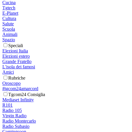
Cucina
Tgtech
E-Planet
Cultura
Salute
Scuola
Animali
Spazio
Speciali
Elezioni Italia
Elezioni estero
Grande Fratello
L'isola dei famosi
Amici
Rubriche
Oroscopo
#tgcom24amarcord
Tgcom24 Consiglia
Mediaset Infinity
R101
Radio 105
Virgin Radio
Radio Montecarlo
Radio Subasio
Comingsoon