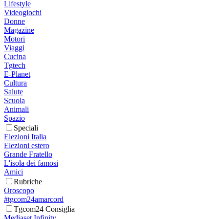
Lifestyle
Videogiochi
Donne
Magazine
Motori
Viaggi
Cucina
Tgtech
E-Planet
Cultura
Salute
Scuola
Animali
Spazio
Speciali
Elezioni Italia
Elezioni estero
Grande Fratello
L'isola dei famosi
Amici
Rubriche
Oroscopo
#tgcom24amarcord
Tgcom24 Consiglia
Mediaset Infinity