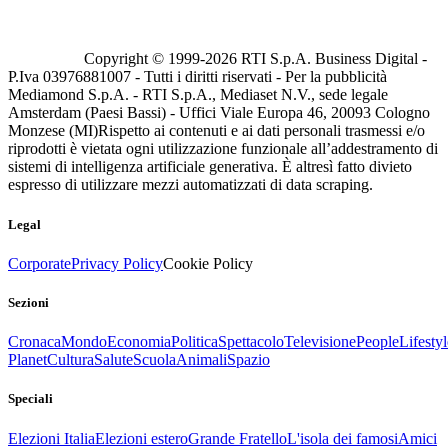
Copyright © 1999-
2026
RTI S.p.A. Business Digital -
P.Iva 03976881007 - Tutti i diritti riservati - Per la pubblicità
Mediamond S.p.A. - RTI S.p.A., Mediaset N.V., sede legale
Amsterdam (Paesi Bassi) - Uffici Viale Europa 46, 20093 Cologno
Monzese (MI)
Rispetto ai contenuti e ai dati personali trasmessi e/o
riprodotti è vietata ogni utilizzazione funzionale all’addestramento di
sistemi di intelligenza artificiale generativa. È altresì fatto divieto
espresso di utilizzare mezzi automatizzati di data scraping.
Legal
Corporate
Privacy Policy
Cookie Policy
Sezioni
Cronaca
Mondo
Economia
Politica
Spettacolo
Televisione
People
Lifestyl
Planet
Cultura
Salute
Scuola
Animali
Spazio
Speciali
Elezioni Italia
Elezioni estero
Grande Fratello
L'isola dei famosi
Amici