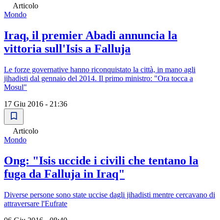
Articolo
Mondo
Iraq, il premier Abadi annuncia la
vittoria sull'Isis a Falluja
Le forze governative hanno riconquistato la città, in mano agli
jihadisti dal gennaio del 2014. Il primo ministro: "Ora tocca a
Mosul"
17 Giu 2016 - 21:36
Articolo
Mondo
Ong: "Isis uccide i civili che tentano la
fuga da Falluja in Iraq"
Diverse persone sono state uccise dagli jihadisti mentre cercavano di
attraversare l'Eufrate