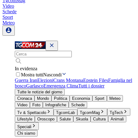
TgcomMag
Video
Schede
Sport
Meteo
In evidenza
Mostra tutti
Nascondi
Guerra Iran
Elezioni
Crans Montana
Epstein Files
Famiglia nel
bosco
Garlasco
Emergenza Clima
Tutti i dossier
Tutte le notizie del giorno
Cronaca
Mondo
Politica
Economia
Sport
Meteo
Video
Foto
Infografiche
Schede
Tv & Spettacolo
TgcomLab
TgcomMag
TgTech
Lifestyle
Oroscopo
Salute
Skuola
Cultura
Animali
Speciali
Chi siamo