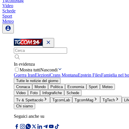
TgcomMag
Video
Schede
Sport
Meteo
In evidenza
Mostra tutti
Nascondi
Guerra Iran
Elezioni
Crans Montana
Epstein Files
Famiglia nel b
Tutte le notizie del giorno
Cronaca
Mondo
Politica
Economia
Sport
Meteo
Video
Foto
Infografiche
Schede
Tv & Spettacolo
TgcomLab
TgcomMag
TgTech
Lif
Chi siamo
Seguici anche su