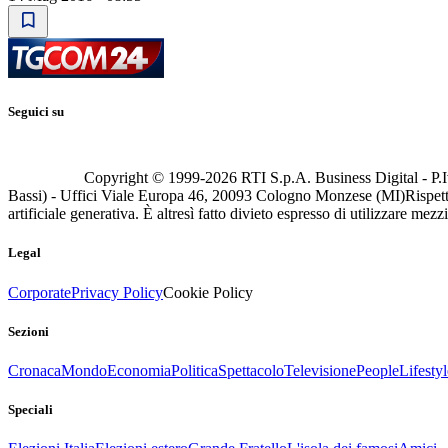
Seguici su
Copyright © 1999-
2026
RTI S.p.A. Business Digital - P.I
Bassi) - Uffici Viale Europa 46, 20093 Cologno Monzese (MI)
Rispett
artificiale generativa. È altresì fatto divieto espresso di utilizzare mez
Legal
Corporate
Privacy Policy
Cookie Policy
Sezioni
Cronaca
Mondo
Economia
Politica
Spettacolo
Televisione
People
Lifestyl
Speciali