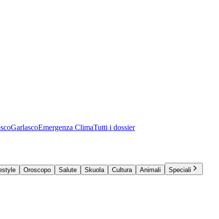
osco
Garlasco
Emergenza Clima
Tutti i dossier
estyle
Oroscopo
Salute
Skuola
Cultura
Animali
Speciali