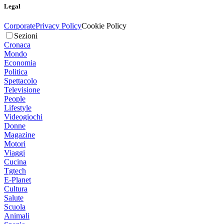
Legal
Corporate
Privacy Policy
Cookie Policy
Sezioni
Cronaca
Mondo
Economia
Politica
Spettacolo
Televisione
People
Lifestyle
Videogiochi
Donne
Magazine
Motori
Viaggi
Cucina
Tgtech
E-Planet
Cultura
Salute
Scuola
Animali