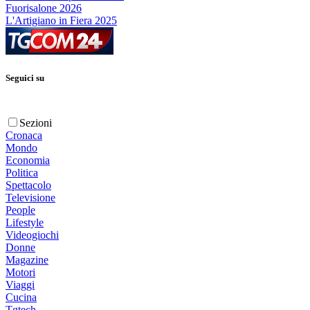
Fuorisalone 2026
L'Artigiano in Fiera 2025
Seguici su
Sezioni
Cronaca
Mondo
Economia
Politica
Spettacolo
Televisione
People
Lifestyle
Videogiochi
Donne
Magazine
Motori
Viaggi
Cucina
Tgtech