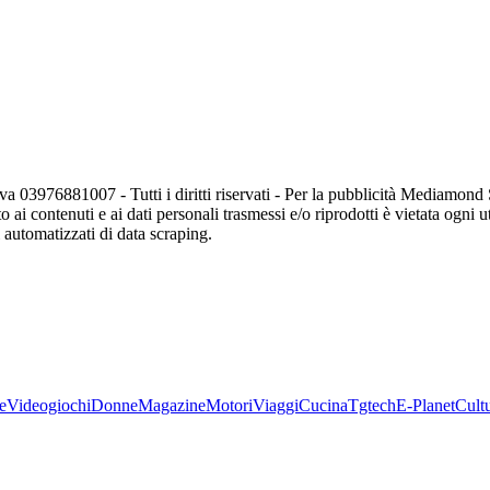
va 03976881007 - Tutti i diritti riservati - Per la pubblicità Mediamon
o ai contenuti e ai dati personali trasmessi e/o riprodotti è vietata ogni 
zi automatizzati di data scraping.
e
Videogiochi
Donne
Magazine
Motori
Viaggi
Cucina
Tgtech
E-Planet
Cult