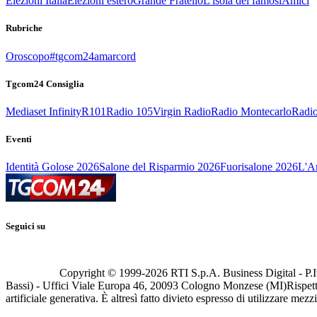
Elezioni Italia
Elezioni estero
Grande Fratello
L'isola dei famosi
Amici
Rubriche
Oroscopo
#tgcom24amarcord
Tgcom24 Consiglia
Mediaset Infinity
R101
Radio 105
Virgin Radio
Radio Montecarlo
Radio
Eventi
Identità Golose 2026
Salone del Risparmio 2026
Fuorisalone 2026
L'Ar
Seguici su
Copyright © 1999-
2026
RTI S.p.A. Business Digital - P.I
Bassi) - Uffici Viale Europa 46, 20093 Cologno Monzese (MI)
Rispett
artificiale generativa. È altresì fatto divieto espresso di utilizzare mez