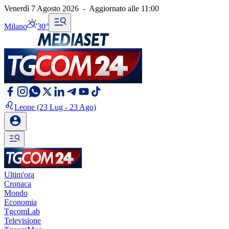
Venerdì 7 Agosto 2026
-
Aggiornato alle
11:00
Milano
30°
Leone
(23 Lug - 23 Ago)
Ultim'ora
Cronaca
Mondo
Economia
TgcomLab
Televisione