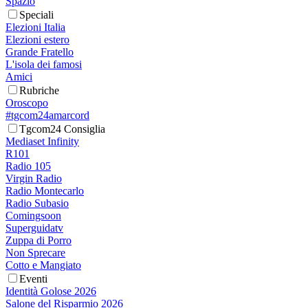
Spazio
Speciali
Elezioni Italia
Elezioni estero
Grande Fratello
L'isola dei famosi
Amici
Rubriche
Oroscopo
#tgcom24amarcord
Tgcom24 Consiglia
Mediaset Infinity
R101
Radio 105
Virgin Radio
Radio Montecarlo
Radio Subasio
Comingsoon
Superguidatv
Zuppa di Porro
Non Sprecare
Cotto e Mangiato
Eventi
Identità Golose 2026
Salone del Risparmio 2026