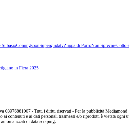
 Subasio
Comingsoon
Superguidatv
Zuppa di Porro
Non Sprecare
Cotto 
tigiano in Fiera 2025
va 03976881007 - Tutti i diritti riservati - Per la pubblicità Mediamon
o ai contenuti e ai dati personali trasmessi e/o riprodotti è vietata ogni 
zi automatizzati di data scraping.