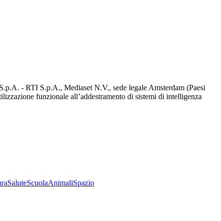
d S.p.A. - RTI S.p.A., Mediaset N.V., sede legale Amsterdam (Paesi
utilizzazione funzionale all’addestramento di sistemi di intelligenza
ura
Salute
Scuola
Animali
Spazio