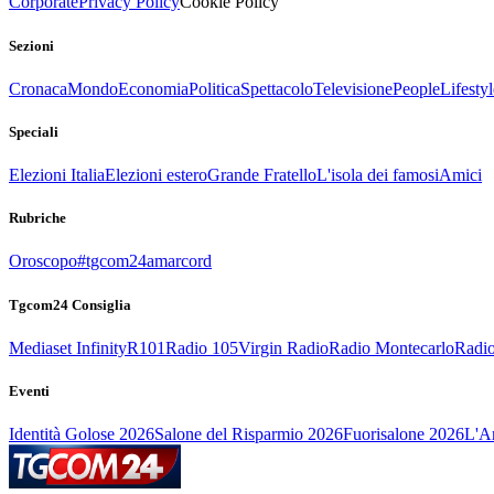
Corporate
Privacy Policy
Cookie Policy
Sezioni
Cronaca
Mondo
Economia
Politica
Spettacolo
Televisione
People
Lifestyl
Speciali
Elezioni Italia
Elezioni estero
Grande Fratello
L'isola dei famosi
Amici
Rubriche
Oroscopo
#tgcom24amarcord
Tgcom24 Consiglia
Mediaset Infinity
R101
Radio 105
Virgin Radio
Radio Montecarlo
Radio
Eventi
Identità Golose 2026
Salone del Risparmio 2026
Fuorisalone 2026
L'Ar