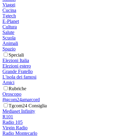
Viaggi
Cucina
Tgtech
E-Planet
Cultura
Salute
Scuola
Animali
Spazio
Speciali
Elezioni Italia
Elezioni estero
Grande Fratello
L'isola dei famosi
Amici
Rubriche
Oroscopo
#tgcom24amarcord
Tgcom24 Consiglia
Mediaset Infinity
R101
Radio 105
Virgin Radio
Radio Montecarlo