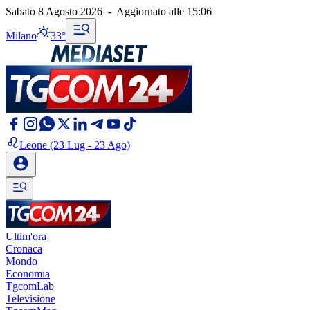
Sabato 8 Agosto 2026
-
Aggiornato alle
15:06
Milano
33°
Leone
(23 Lug - 23 Ago)
Ultim'ora
Cronaca
Mondo
Economia
TgcomLab
Televisione