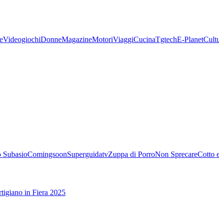
e
Videogiochi
Donne
Magazine
Motori
Viaggi
Cucina
Tgtech
E-Planet
Cult
 Subasio
Comingsoon
Superguidatv
Zuppa di Porro
Non Sprecare
Cotto 
tigiano in Fiera 2025