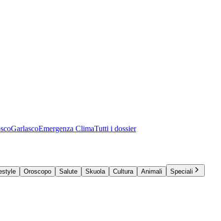
osco
Garlasco
Emergenza Clima
Tutti i dossier
estyle
Oroscopo
Salute
Skuola
Cultura
Animali
Speciali