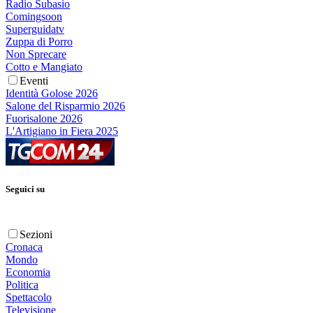
Radio Subasio
Comingsoon
Superguidatv
Zuppa di Porro
Non Sprecare
Cotto e Mangiato
Eventi
Identità Golose 2026
Salone del Risparmio 2026
Fuorisalone 2026
L'Artigiano in Fiera 2025
Seguici su
Sezioni
Cronaca
Mondo
Economia
Politica
Spettacolo
Televisione