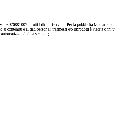
va 03976881007 - Tutti i diritti riservati - Per la pubblicità Mediamon
o ai contenuti e ai dati personali trasmessi e/o riprodotti è vietata ogni 
zi automatizzati di data scraping.