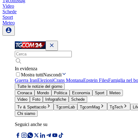
TgcomMag
Video
Schede
Sport
Meteo
In evidenza
Mostra tutti
Nascondi
Guerra Iran
Elezioni
Crans Montana
Epstein Files
Famiglia nel b
Tutte le notizie del giorno
Cronaca
Mondo
Politica
Economia
Sport
Meteo
Video
Foto
Infografiche
Schede
Tv & Spettacolo
TgcomLab
TgcomMag
TgTech
Lif
Chi siamo
Seguici anche su