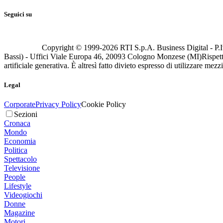
Seguici su
Copyright © 1999-
2026
RTI S.p.A. Business Digital - P.I
Bassi) - Uffici Viale Europa 46, 20093 Cologno Monzese (MI)
Rispett
artificiale generativa. È altresì fatto divieto espresso di utilizzare mez
Legal
Corporate
Privacy Policy
Cookie Policy
Sezioni
Cronaca
Mondo
Economia
Politica
Spettacolo
Televisione
People
Lifestyle
Videogiochi
Donne
Magazine
Motori