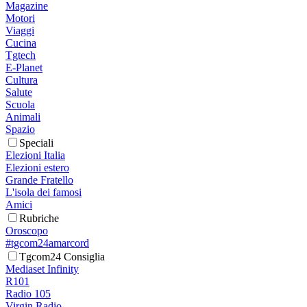
Magazine
Motori
Viaggi
Cucina
Tgtech
E-Planet
Cultura
Salute
Scuola
Animali
Spazio
Speciali
Elezioni Italia
Elezioni estero
Grande Fratello
L'isola dei famosi
Amici
Rubriche
Oroscopo
#tgcom24amarcord
Tgcom24 Consiglia
Mediaset Infinity
R101
Radio 105
Virgin Radio