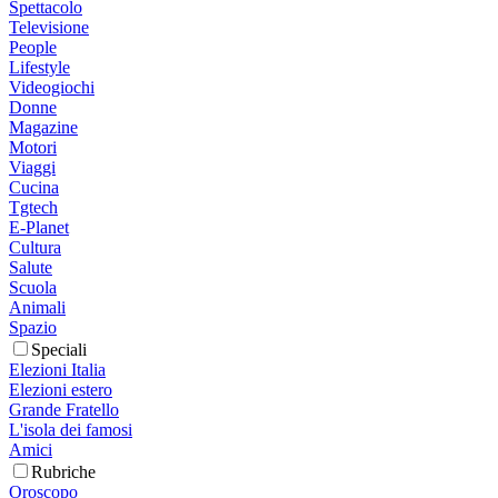
Spettacolo
Televisione
People
Lifestyle
Videogiochi
Donne
Magazine
Motori
Viaggi
Cucina
Tgtech
E-Planet
Cultura
Salute
Scuola
Animali
Spazio
Speciali
Elezioni Italia
Elezioni estero
Grande Fratello
L'isola dei famosi
Amici
Rubriche
Oroscopo