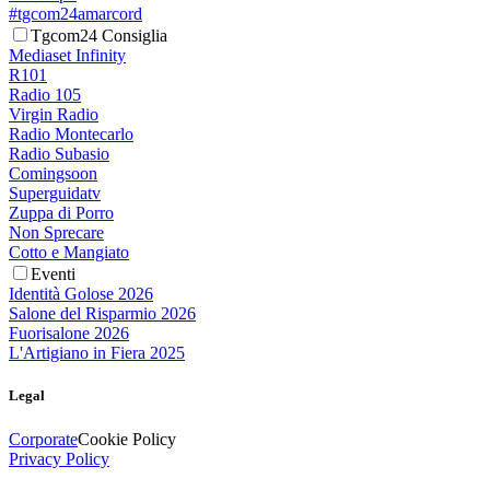
#tgcom24amarcord
Tgcom24 Consiglia
Mediaset Infinity
R101
Radio 105
Virgin Radio
Radio Montecarlo
Radio Subasio
Comingsoon
Superguidatv
Zuppa di Porro
Non Sprecare
Cotto e Mangiato
Eventi
Identità Golose 2026
Salone del Risparmio 2026
Fuorisalone 2026
L'Artigiano in Fiera 2025
Legal
Corporate
Cookie Policy
Privacy Policy