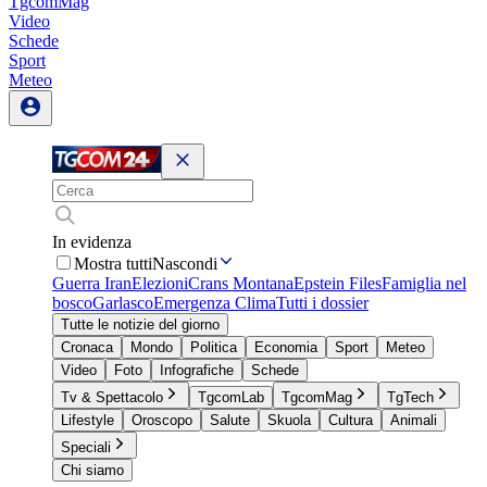
TgcomMag
Video
Schede
Sport
Meteo
In evidenza
Mostra tutti
Nascondi
Guerra Iran
Elezioni
Crans Montana
Epstein Files
Famiglia nel
bosco
Garlasco
Emergenza Clima
Tutti i dossier
Tutte le notizie del giorno
Cronaca
Mondo
Politica
Economia
Sport
Meteo
Video
Foto
Infografiche
Schede
Tv & Spettacolo
TgcomLab
TgcomMag
TgTech
Lifestyle
Oroscopo
Salute
Skuola
Cultura
Animali
Speciali
Chi siamo