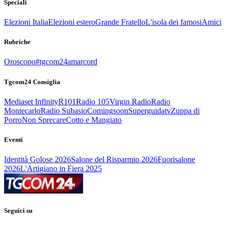
Speciali
Elezioni Italia
Elezioni estero
Grande Fratello
L'isola dei famosi
Amici
Rubriche
Oroscopo
#tgcom24amarcord
Tgcom24 Consiglia
Mediaset Infinity
R101
Radio 105
Virgin Radio
Radio
Montecarlo
Radio Subasio
Comingsoon
Superguidatv
Zuppa di
Porro
Non Sprecare
Cotto e Mangiato
Eventi
Identità Golose 2026
Salone del Risparmio 2026
Fuorisalone
2026
L'Artigiano in Fiera 2025
Seguici su