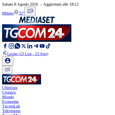
Sabato 8 Agosto 2026
-
Aggiornato alle
18:12
Milano
32°
Leone
(23 Lug - 23 Ago)
Ultim'ora
Cronaca
Mondo
Economia
TgcomLab
Televisione