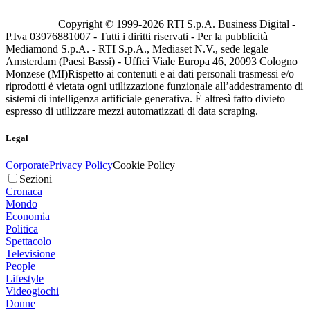
Copyright © 1999-
2026
RTI S.p.A. Business Digital -
P.Iva 03976881007 - Tutti i diritti riservati - Per la pubblicità
Mediamond S.p.A. - RTI S.p.A., Mediaset N.V., sede legale
Amsterdam (Paesi Bassi) - Uffici Viale Europa 46, 20093 Cologno
Monzese (MI)
Rispetto ai contenuti e ai dati personali trasmessi e/o
riprodotti è vietata ogni utilizzazione funzionale all’addestramento di
sistemi di intelligenza artificiale generativa. È altresì fatto divieto
espresso di utilizzare mezzi automatizzati di data scraping.
Legal
Corporate
Privacy Policy
Cookie Policy
Sezioni
Cronaca
Mondo
Economia
Politica
Spettacolo
Televisione
People
Lifestyle
Videogiochi
Donne