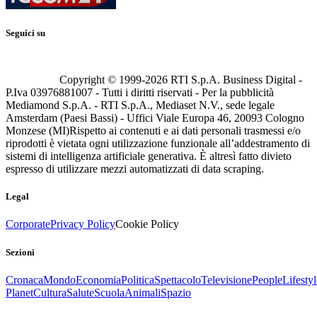
Seguici su
Copyright © 1999-
2026
RTI S.p.A. Business Digital -
P.Iva 03976881007 - Tutti i diritti riservati - Per la pubblicità
Mediamond S.p.A. - RTI S.p.A., Mediaset N.V., sede legale
Amsterdam (Paesi Bassi) - Uffici Viale Europa 46, 20093 Cologno
Monzese (MI)
Rispetto ai contenuti e ai dati personali trasmessi e/o
riprodotti è vietata ogni utilizzazione funzionale all’addestramento di
sistemi di intelligenza artificiale generativa. È altresì fatto divieto
espresso di utilizzare mezzi automatizzati di data scraping.
Legal
Corporate
Privacy Policy
Cookie Policy
Sezioni
Cronaca
Mondo
Economia
Politica
Spettacolo
Televisione
People
Lifestyl
Planet
Cultura
Salute
Scuola
Animali
Spazio