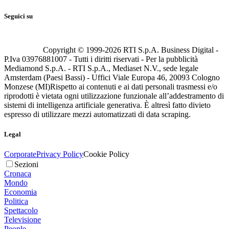
Seguici su
Copyright © 1999-
2026
RTI S.p.A. Business Digital -
P.Iva 03976881007 - Tutti i diritti riservati - Per la pubblicità
Mediamond S.p.A. - RTI S.p.A., Mediaset N.V., sede legale
Amsterdam (Paesi Bassi) - Uffici Viale Europa 46, 20093 Cologno
Monzese (MI)
Rispetto ai contenuti e ai dati personali trasmessi e/o
riprodotti è vietata ogni utilizzazione funzionale all’addestramento di
sistemi di intelligenza artificiale generativa. È altresì fatto divieto
espresso di utilizzare mezzi automatizzati di data scraping.
Legal
Corporate
Privacy Policy
Cookie Policy
Sezioni
Cronaca
Mondo
Economia
Politica
Spettacolo
Televisione
People