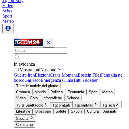
TgcomMag
Video
Schede
Sport
Meteo
In evidenza
Mostra tutti
Nascondi
Guerra Iran
Elezioni
Crans Montana
Epstein Files
Famiglia nel
bosco
Garlasco
Emergenza Clima
Tutti i dossier
Tutte le notizie del giorno
Cronaca
Mondo
Politica
Economia
Sport
Meteo
Video
Foto
Infografiche
Schede
Tv & Spettacolo
TgcomLab
TgcomMag
TgTech
Lifestyle
Oroscopo
Salute
Skuola
Cultura
Animali
Speciali
Chi siamo