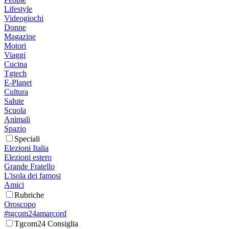
Lifestyle
Videogiochi
Donne
Magazine
Motori
Viaggi
Cucina
Tgtech
E-Planet
Cultura
Salute
Scuola
Animali
Spazio
Speciali
Elezioni Italia
Elezioni estero
Grande Fratello
L'isola dei famosi
Amici
Rubriche
Oroscopo
#tgcom24amarcord
Tgcom24 Consiglia