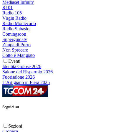
Mediaset Infinity
R101
Radio 105
Virgin Radio
Radio Montecarlo
Radio Subasio
Comingsoon
Superguidatv
Zuppa di Porro
Non Sprecare
Cotto e Mangiato
Eventi
Identità Golose 2026
Salone del Risparmio 2026
Fuorisalone 2026
L'Artigiano in Fiera 2025
Seguici su
Sezioni
Cronaca