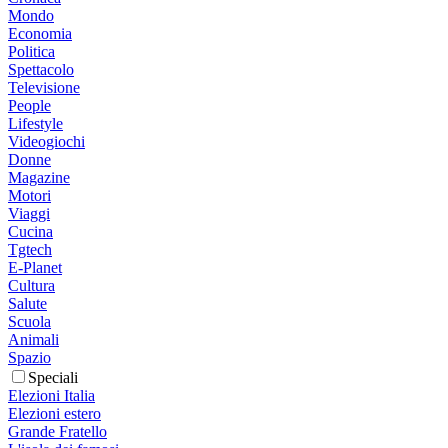
Mondo
Economia
Politica
Spettacolo
Televisione
People
Lifestyle
Videogiochi
Donne
Magazine
Motori
Viaggi
Cucina
Tgtech
E-Planet
Cultura
Salute
Scuola
Animali
Spazio
Speciali
Elezioni Italia
Elezioni estero
Grande Fratello