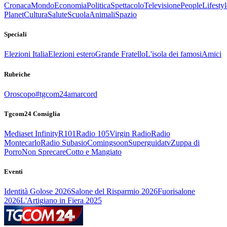
Cronaca
Mondo
Economia
Politica
Spettacolo
Televisione
People
Lifestyl
Planet
Cultura
Salute
Scuola
Animali
Spazio
Speciali
Elezioni Italia
Elezioni estero
Grande Fratello
L'isola dei famosi
Amici
Rubriche
Oroscopo
#tgcom24amarcord
Tgcom24 Consiglia
Mediaset Infinity
R101
Radio 105
Virgin Radio
Radio
Montecarlo
Radio Subasio
Comingsoon
Superguidatv
Zuppa di
Porro
Non Sprecare
Cotto e Mangiato
Eventi
Identità Golose 2026
Salone del Risparmio 2026
Fuorisalone
2026
L'Artigiano in Fiera 2025