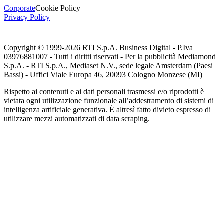
Corporate
Cookie Policy
Privacy Policy
Copyright © 1999-
2026
RTI S.p.A. Business Digital - P.Iva
03976881007 - Tutti i diritti riservati - Per la pubblicità Mediamond
S.p.A. - RTI S.p.A., Mediaset N.V., sede legale Amsterdam (Paesi
Bassi) - Uffici Viale Europa 46, 20093 Cologno Monzese (MI)
Rispetto ai contenuti e ai dati personali trasmessi e/o riprodotti è
vietata ogni utilizzazione funzionale all’addestramento di sistemi di
intelligenza artificiale generativa. È altresì fatto divieto espresso di
utilizzare mezzi automatizzati di data scraping.