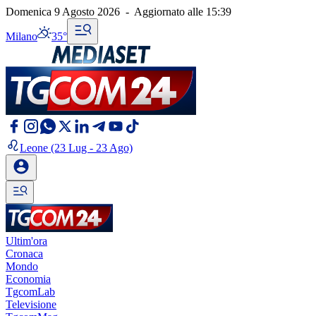
Domenica 9 Agosto 2026
-
Aggiornato alle
15:39
Milano
35°
Leone
(23 Lug - 23 Ago)
Ultim'ora
Cronaca
Mondo
Economia
TgcomLab
Televisione