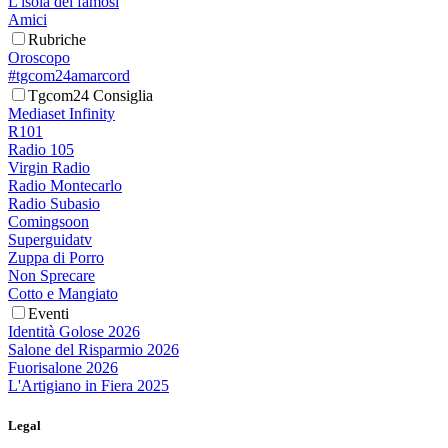
L'isola dei famosi
Amici
Rubriche
Oroscopo
#tgcom24amarcord
Tgcom24 Consiglia
Mediaset Infinity
R101
Radio 105
Virgin Radio
Radio Montecarlo
Radio Subasio
Comingsoon
Superguidatv
Zuppa di Porro
Non Sprecare
Cotto e Mangiato
Eventi
Identità Golose 2026
Salone del Risparmio 2026
Fuorisalone 2026
L'Artigiano in Fiera 2025
Legal