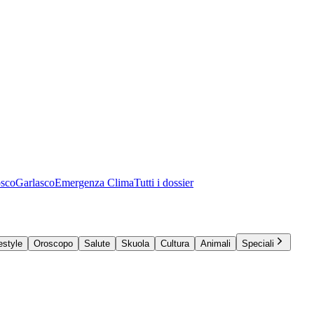
osco
Garlasco
Emergenza Clima
Tutti i dossier
estyle
Oroscopo
Salute
Skuola
Cultura
Animali
Speciali