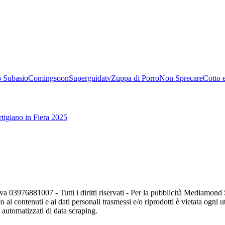
 Subasio
Comingsoon
Superguidatv
Zuppa di Porro
Non Sprecare
Cotto 
tigiano in Fiera 2025
va 03976881007 - Tutti i diritti riservati - Per la pubblicità Mediamon
o ai contenuti e ai dati personali trasmessi e/o riprodotti è vietata ogni 
zi automatizzati di data scraping.