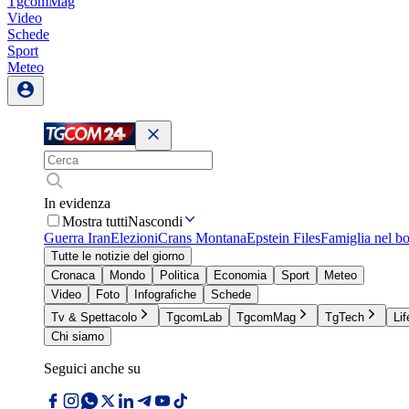
TgcomMag
Video
Schede
Sport
Meteo
In evidenza
Mostra tutti
Nascondi
Guerra Iran
Elezioni
Crans Montana
Epstein Files
Famiglia nel b
Tutte le notizie del giorno
Cronaca
Mondo
Politica
Economia
Sport
Meteo
Video
Foto
Infografiche
Schede
Tv & Spettacolo
TgcomLab
TgcomMag
TgTech
Lif
Chi siamo
Seguici anche su