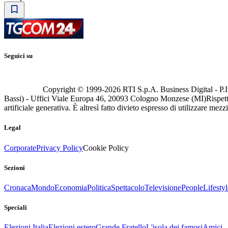
Seguici su
Copyright © 1999-
2026
RTI S.p.A. Business Digital - P.I
Bassi) - Uffici Viale Europa 46, 20093 Cologno Monzese (MI)
Rispett
artificiale generativa. È altresì fatto divieto espresso di utilizzare mez
Legal
Corporate
Privacy Policy
Cookie Policy
Sezioni
Cronaca
Mondo
Economia
Politica
Spettacolo
Televisione
People
Lifestyl
Speciali
Elezioni Italia
Elezioni estero
Grande Fratello
L'isola dei famosi
Amici