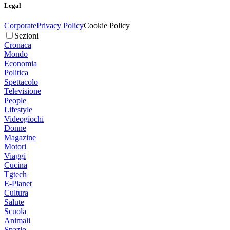
Legal
Corporate
Privacy Policy
Cookie Policy
Sezioni
Cronaca
Mondo
Economia
Politica
Spettacolo
Televisione
People
Lifestyle
Videogiochi
Donne
Magazine
Motori
Viaggi
Cucina
Tgtech
E-Planet
Cultura
Salute
Scuola
Animali
Spazio