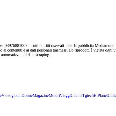
va 03976881007 - Tutti i diritti riservati - Per la pubblicità Mediamon
o ai contenuti e ai dati personali trasmessi e/o riprodotti è vietata ogni 
zi automatizzati di data scraping.
e
Videogiochi
Donne
Magazine
Motori
Viaggi
Cucina
Tgtech
E-Planet
Cult