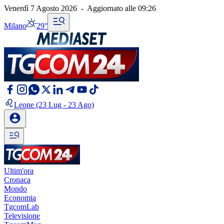
Venerdì 7 Agosto 2026
-
Aggiornato alle
09:26
Milano
29°
Leone
(23 Lug - 23 Ago)
Ultim'ora
Cronaca
Mondo
Economia
TgcomLab
Televisione