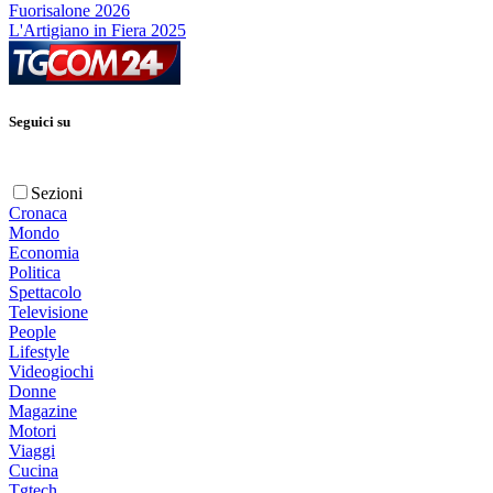
Fuorisalone 2026
L'Artigiano in Fiera 2025
Seguici su
Sezioni
Cronaca
Mondo
Economia
Politica
Spettacolo
Televisione
People
Lifestyle
Videogiochi
Donne
Magazine
Motori
Viaggi
Cucina
Tgtech