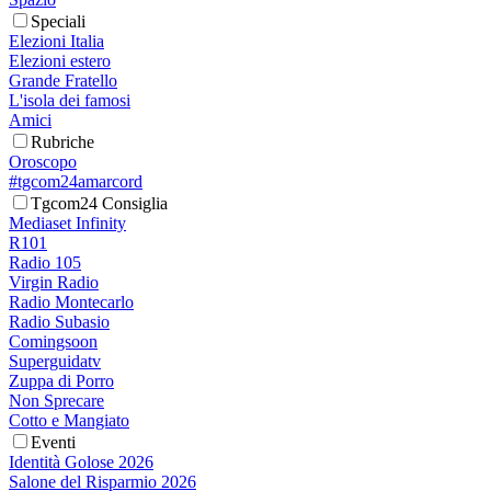
Speciali
Elezioni Italia
Elezioni estero
Grande Fratello
L'isola dei famosi
Amici
Rubriche
Oroscopo
#tgcom24amarcord
Tgcom24 Consiglia
Mediaset Infinity
R101
Radio 105
Virgin Radio
Radio Montecarlo
Radio Subasio
Comingsoon
Superguidatv
Zuppa di Porro
Non Sprecare
Cotto e Mangiato
Eventi
Identità Golose 2026
Salone del Risparmio 2026