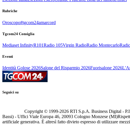
Rubriche
Oroscopo
#tgcom24amarcord
Tgcom24 Consiglia
Mediaset Infinity
R101
Radio 105
Virgin Radio
Radio Montecarlo
Radio
Eventi
Identità Golose 2026
Salone del Risparmio 2026
Fuorisalone 2026
L'Ar
Seguici su
Copyright © 1999-
2026
RTI S.p.A. Business Digital - P.I
Bassi) - Uffici Viale Europa 46, 20093 Cologno Monzese (MI)
Rispett
artificiale generativa. È altresì fatto divieto espresso di utilizzare mez