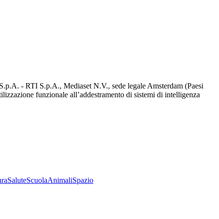
d S.p.A. - RTI S.p.A., Mediaset N.V., sede legale Amsterdam (Paesi
utilizzazione funzionale all’addestramento di sistemi di intelligenza
ura
Salute
Scuola
Animali
Spazio