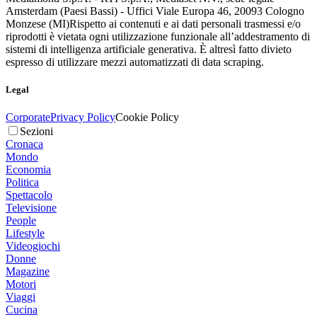
Amsterdam (Paesi Bassi) - Uffici Viale Europa 46, 20093 Cologno
Monzese (MI)
Rispetto ai contenuti e ai dati personali trasmessi e/o
riprodotti è vietata ogni utilizzazione funzionale all’addestramento di
sistemi di intelligenza artificiale generativa. È altresì fatto divieto
espresso di utilizzare mezzi automatizzati di data scraping.
Legal
Corporate
Privacy Policy
Cookie Policy
Sezioni
Cronaca
Mondo
Economia
Politica
Spettacolo
Televisione
People
Lifestyle
Videogiochi
Donne
Magazine
Motori
Viaggi
Cucina