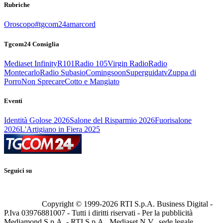
Rubriche
Oroscopo
#tgcom24amarcord
Tgcom24 Consiglia
Mediaset Infinity
R101
Radio 105
Virgin Radio
Radio
Montecarlo
Radio Subasio
Comingsoon
Superguidatv
Zuppa di
Porro
Non Sprecare
Cotto e Mangiato
Eventi
Identità Golose 2026
Salone del Risparmio 2026
Fuorisalone
2026
L'Artigiano in Fiera 2025
Seguici su
Copyright © 1999-
2026
RTI S.p.A. Business Digital -
P.Iva 03976881007 - Tutti i diritti riservati - Per la pubblicità
Mediamond S.p.A. - RTI S.p.A., Mediaset N.V., sede legale