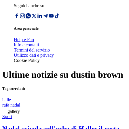
Seguici anche su
Area personale
Help e Faq
Info e contatti
Termini del servizio
Utilizzo dati e privacy
Cookie Policy
Ultime notizie su
dustin brown
Tag correlati:
halle
rafa nadal
gallery
Sport
Nadal scivola sull'erba di Halle: il rasta