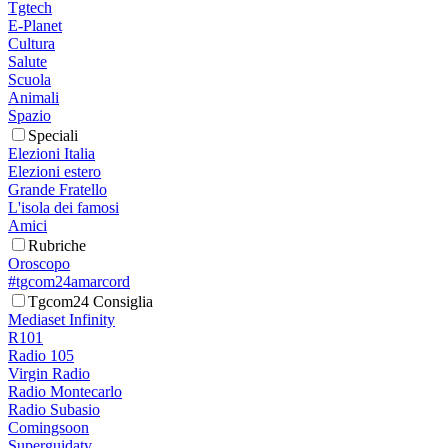
Tgtech
E-Planet
Cultura
Salute
Scuola
Animali
Spazio
Speciali
Elezioni Italia
Elezioni estero
Grande Fratello
L'isola dei famosi
Amici
Rubriche
Oroscopo
#tgcom24amarcord
Tgcom24 Consiglia
Mediaset Infinity
R101
Radio 105
Virgin Radio
Radio Montecarlo
Radio Subasio
Comingsoon
Superguidatv