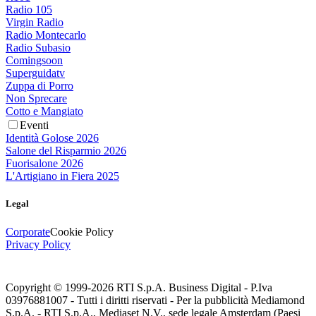
Radio 105
Virgin Radio
Radio Montecarlo
Radio Subasio
Comingsoon
Superguidatv
Zuppa di Porro
Non Sprecare
Cotto e Mangiato
Eventi
Identità Golose 2026
Salone del Risparmio 2026
Fuorisalone 2026
L'Artigiano in Fiera 2025
Legal
Corporate
Cookie Policy
Privacy Policy
Copyright © 1999-
2026
RTI S.p.A. Business Digital - P.Iva
03976881007 - Tutti i diritti riservati - Per la pubblicità Mediamond
S.p.A. - RTI S.p.A., Mediaset N.V., sede legale Amsterdam (Paesi