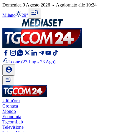
Domenica 9 Agosto 2026
-
Aggiornato alle
10:24
Milano
29°
Leone
(23 Lug - 23 Ago)
Ultim'ora
Cronaca
Mondo
Economia
TgcomLab
Televisione