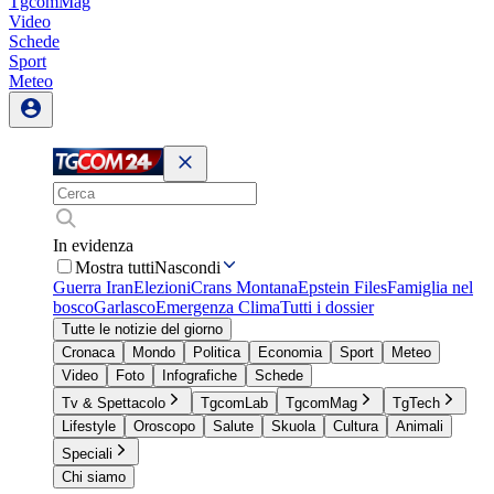
TgcomMag
Video
Schede
Sport
Meteo
In evidenza
Mostra tutti
Nascondi
Guerra Iran
Elezioni
Crans Montana
Epstein Files
Famiglia nel
bosco
Garlasco
Emergenza Clima
Tutti i dossier
Tutte le notizie del giorno
Cronaca
Mondo
Politica
Economia
Sport
Meteo
Video
Foto
Infografiche
Schede
Tv & Spettacolo
TgcomLab
TgcomMag
TgTech
Lifestyle
Oroscopo
Salute
Skuola
Cultura
Animali
Speciali
Chi siamo