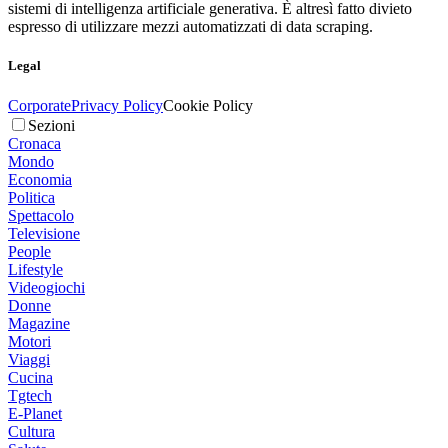
sistemi di intelligenza artificiale generativa. È altresì fatto divieto
espresso di utilizzare mezzi automatizzati di data scraping.
Legal
Corporate
Privacy Policy
Cookie Policy
Sezioni
Cronaca
Mondo
Economia
Politica
Spettacolo
Televisione
People
Lifestyle
Videogiochi
Donne
Magazine
Motori
Viaggi
Cucina
Tgtech
E-Planet
Cultura