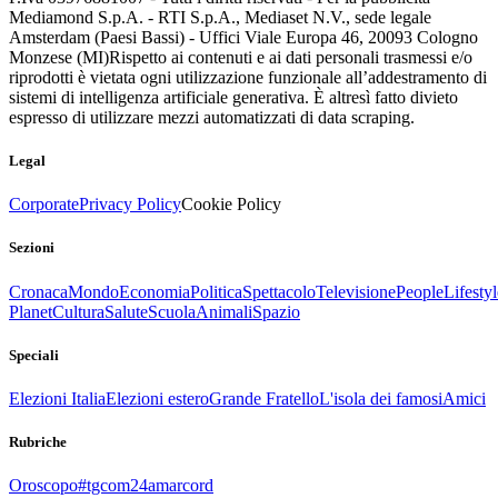
Mediamond S.p.A. - RTI S.p.A., Mediaset N.V., sede legale
Amsterdam (Paesi Bassi) - Uffici Viale Europa 46, 20093 Cologno
Monzese (MI)
Rispetto ai contenuti e ai dati personali trasmessi e/o
riprodotti è vietata ogni utilizzazione funzionale all’addestramento di
sistemi di intelligenza artificiale generativa. È altresì fatto divieto
espresso di utilizzare mezzi automatizzati di data scraping.
Legal
Corporate
Privacy Policy
Cookie Policy
Sezioni
Cronaca
Mondo
Economia
Politica
Spettacolo
Televisione
People
Lifestyl
Planet
Cultura
Salute
Scuola
Animali
Spazio
Speciali
Elezioni Italia
Elezioni estero
Grande Fratello
L'isola dei famosi
Amici
Rubriche
Oroscopo
#tgcom24amarcord