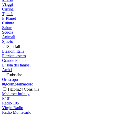
Viaggi
Cucina
Tgtech
E-Planet
Cultura
Salute
Scuola
Animali
Spazio
Speciali
Elezioni Italia
Elezioni estero
Grande Fratello
L'isola dei famosi
Amici
Rubriche
Oroscopo
#tgcom24amarcord
Tgcom24 Consiglia
Mediaset Infinity
R101
Radio 105
Virgin Radio
Radio Montecarlo