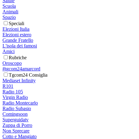
Salute
Scuola
Animali
Spazio
Speciali
Elezioni Italia
Elezioni estero
Grande Fratello
L'isola dei famosi
Amici
Rubriche
Oroscopo
#tgcom24amarcord
Tgcom24 Consiglia
Mediaset Infinity
R101
Radio 105
Virgin Radio
Radio Montecarlo
Radio Subasio
Comingsoon
Superguidatv
Zuppa di Porro
Non Sprecare
Cotto e Mangiato