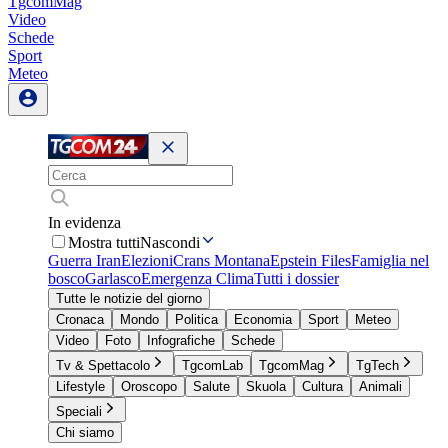
TgcomMag
Video
Schede
Sport
Meteo
In evidenza
Mostra tutti
Nascondi
Guerra Iran
Elezioni
Crans Montana
Epstein Files
Famiglia nel
bosco
Garlasco
Emergenza Clima
Tutti i dossier
Tutte le notizie del giorno
Cronaca
Mondo
Politica
Economia
Sport
Meteo
Video
Foto
Infografiche
Schede
Tv & Spettacolo
TgcomLab
TgcomMag
TgTech
Lifestyle
Oroscopo
Salute
Skuola
Cultura
Animali
Speciali
Chi siamo