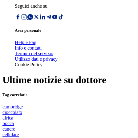
Seguici anche su
Area personale
Help e Faq
Info e contatti
Termini del servizio
Utilizzo dati e privacy
Cookie Policy
Ultime notizie su
dottore
Tag correlati:
cambridge
cioccolato
africa
bocca
cancro
cellulare