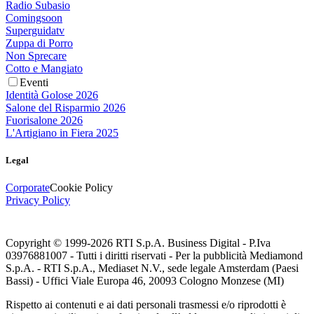
Radio Subasio
Comingsoon
Superguidatv
Zuppa di Porro
Non Sprecare
Cotto e Mangiato
Eventi
Identità Golose 2026
Salone del Risparmio 2026
Fuorisalone 2026
L'Artigiano in Fiera 2025
Legal
Corporate
Cookie Policy
Privacy Policy
Copyright © 1999-
2026
RTI S.p.A. Business Digital - P.Iva
03976881007 - Tutti i diritti riservati - Per la pubblicità Mediamond
S.p.A. - RTI S.p.A., Mediaset N.V., sede legale Amsterdam (Paesi
Bassi) - Uffici Viale Europa 46, 20093 Cologno Monzese (MI)
Rispetto ai contenuti e ai dati personali trasmessi e/o riprodotti è