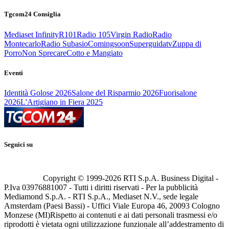
Tgcom24 Consiglia
Mediaset Infinity
R101
Radio 105
Virgin Radio
Radio
Montecarlo
Radio Subasio
Comingsoon
Superguidatv
Zuppa di
Porro
Non Sprecare
Cotto e Mangiato
Eventi
Identità Golose 2026
Salone del Risparmio 2026
Fuorisalone
2026
L'Artigiano in Fiera 2025
Seguici su
Copyright © 1999-
2026
RTI S.p.A. Business Digital -
P.Iva 03976881007 - Tutti i diritti riservati - Per la pubblicità
Mediamond S.p.A. - RTI S.p.A., Mediaset N.V., sede legale
Amsterdam (Paesi Bassi) - Uffici Viale Europa 46, 20093 Cologno
Monzese (MI)
Rispetto ai contenuti e ai dati personali trasmessi e/o
riprodotti è vietata ogni utilizzazione funzionale all’addestramento di