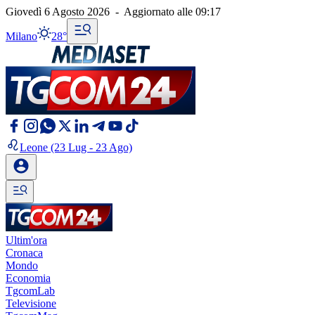
Giovedì 6 Agosto 2026
-
Aggiornato alle
09:17
Milano
28°
Leone
(23 Lug - 23 Ago)
Ultim'ora
Cronaca
Mondo
Economia
TgcomLab
Televisione