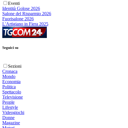
Eventi
Identità Golose 2026
Salone del Risparmio 2026
Fuorisalone 2026
L'Artigiano in Fiera 2025
Seguici su
Sezioni
Cronaca
Mondo
Economia
Politica
Spettacolo
Televisione
People
Lifestyle
Videogiochi
Donne
Magazine
Motori