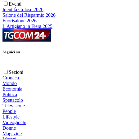
Eventi
Identità Golose 2026
Salone del Risparmio 2026
Fuorisalone 2026
L'Artigiano in Fiera 2025
Seguici su
Sezioni
Cronaca
Mondo
Economia
Politica
Spettacolo
Televisione
People
Lifestyle
Videogiochi
Donne
Magazine