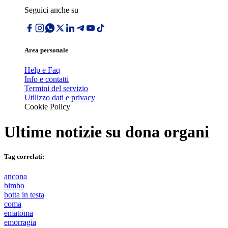
Seguici anche su
Area personale
Help e Faq
Info e contatti
Termini del servizio
Utilizzo dati e privacy
Cookie Policy
Ultime notizie su
dona organi
Tag correlati:
ancona
bimbo
botta in testa
coma
ematoma
emorragia