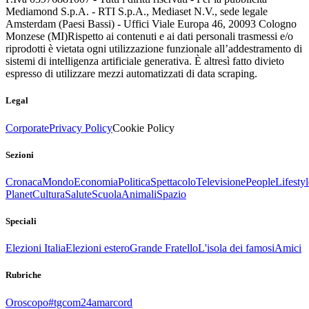
Mediamond S.p.A. - RTI S.p.A., Mediaset N.V., sede legale
Amsterdam (Paesi Bassi) - Uffici Viale Europa 46, 20093 Cologno
Monzese (MI)
Rispetto ai contenuti e ai dati personali trasmessi e/o
riprodotti è vietata ogni utilizzazione funzionale all’addestramento di
sistemi di intelligenza artificiale generativa. È altresì fatto divieto
espresso di utilizzare mezzi automatizzati di data scraping.
Legal
Corporate
Privacy Policy
Cookie Policy
Sezioni
Cronaca
Mondo
Economia
Politica
Spettacolo
Televisione
People
Lifestyl
Planet
Cultura
Salute
Scuola
Animali
Spazio
Speciali
Elezioni Italia
Elezioni estero
Grande Fratello
L'isola dei famosi
Amici
Rubriche
Oroscopo
#tgcom24amarcord