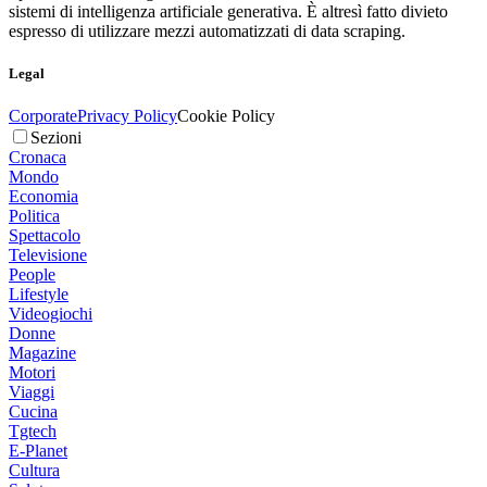
sistemi di intelligenza artificiale generativa. È altresì fatto divieto
espresso di utilizzare mezzi automatizzati di data scraping.
Legal
Corporate
Privacy Policy
Cookie Policy
Sezioni
Cronaca
Mondo
Economia
Politica
Spettacolo
Televisione
People
Lifestyle
Videogiochi
Donne
Magazine
Motori
Viaggi
Cucina
Tgtech
E-Planet
Cultura