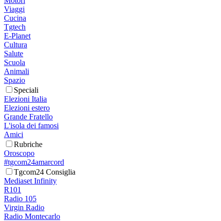
Motori
Viaggi
Cucina
Tgtech
E-Planet
Cultura
Salute
Scuola
Animali
Spazio
Speciali
Elezioni Italia
Elezioni estero
Grande Fratello
L'isola dei famosi
Amici
Rubriche
Oroscopo
#tgcom24amarcord
Tgcom24 Consiglia
Mediaset Infinity
R101
Radio 105
Virgin Radio
Radio Montecarlo