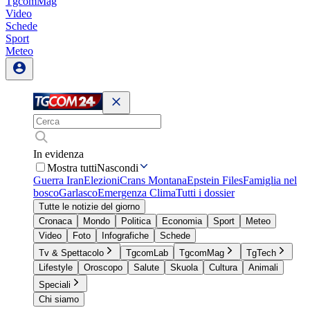
TgcomMag
Video
Schede
Sport
Meteo
In evidenza
Mostra tutti
Nascondi
Guerra Iran
Elezioni
Crans Montana
Epstein Files
Famiglia nel
bosco
Garlasco
Emergenza Clima
Tutti i dossier
Tutte le notizie del giorno
Cronaca
Mondo
Politica
Economia
Sport
Meteo
Video
Foto
Infografiche
Schede
Tv & Spettacolo
TgcomLab
TgcomMag
TgTech
Lifestyle
Oroscopo
Salute
Skuola
Cultura
Animali
Speciali
Chi siamo