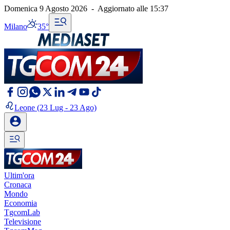
Domenica 9 Agosto 2026
-
Aggiornato alle
15:37
Milano
35°
Leone
(23 Lug - 23 Ago)
Ultim'ora
Cronaca
Mondo
Economia
TgcomLab
Televisione