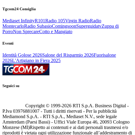
Tgcom24 Consiglia
Mediaset Infinity
R101
Radio 105
Virgin Radio
Radio
Montecarlo
Radio Subasio
Comingsoon
Superguidatv
Zuppa di
Porro
Non Sprecare
Cotto e Mangiato
Eventi
Identità Golose 2026
Salone del Risparmio 2026
Fuorisalone
2026
L'Artigiano in Fiera 2025
Seguici su
Copyright © 1999-
2026
RTI S.p.A. Business Digital -
P.Iva 03976881007 - Tutti i diritti riservati - Per la pubblicità
Mediamond S.p.A. - RTI S.p.A., Mediaset N.V., sede legale
Amsterdam (Paesi Bassi) - Uffici Viale Europa 46, 20093 Cologno
Monzese (MI)
Rispetto ai contenuti e ai dati personali trasmessi e/o
riprodotti è vietata ogni utilizzazione funzionale all’addestramento di