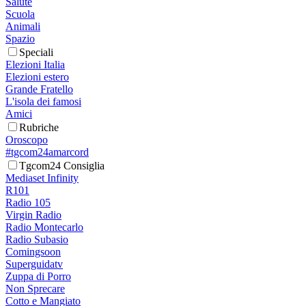
Salute
Scuola
Animali
Spazio
Speciali
Elezioni Italia
Elezioni estero
Grande Fratello
L'isola dei famosi
Amici
Rubriche
Oroscopo
#tgcom24amarcord
Tgcom24 Consiglia
Mediaset Infinity
R101
Radio 105
Virgin Radio
Radio Montecarlo
Radio Subasio
Comingsoon
Superguidatv
Zuppa di Porro
Non Sprecare
Cotto e Mangiato