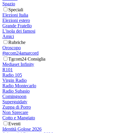
Spazio
Speciali
Elezioni Italia
Elezioni estero
Grande Fratello
L'isola dei famosi
Amici
Rubriche
Oroscopo
#tgcom24amarcord
Tgcom24 Consiglia
Mediaset Infinity
R101
Radio 105
Virgin Radio
Radio Montecarlo
Radio Subasio
Comingsoon
Superguidatv
Zuppa di Porro
Non Sprecare
Cotto e Mangiato
Eventi
Identità Golose 2026