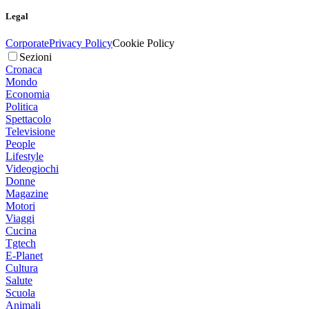
Legal
Corporate
Privacy Policy
Cookie Policy
Sezioni
Cronaca
Mondo
Economia
Politica
Spettacolo
Televisione
People
Lifestyle
Videogiochi
Donne
Magazine
Motori
Viaggi
Cucina
Tgtech
E-Planet
Cultura
Salute
Scuola
Animali