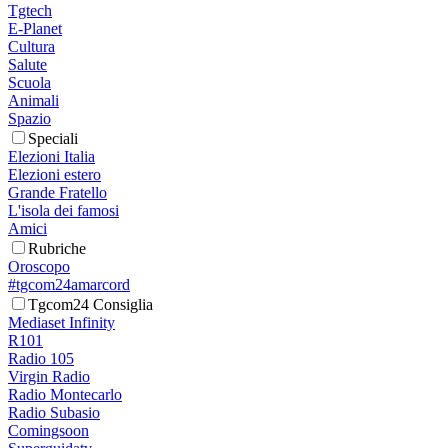
Tgtech
E-Planet
Cultura
Salute
Scuola
Animali
Spazio
Speciali
Elezioni Italia
Elezioni estero
Grande Fratello
L'isola dei famosi
Amici
Rubriche
Oroscopo
#tgcom24amarcord
Tgcom24 Consiglia
Mediaset Infinity
R101
Radio 105
Virgin Radio
Radio Montecarlo
Radio Subasio
Comingsoon