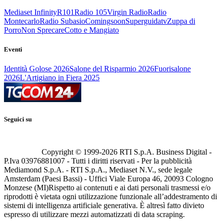
Mediaset Infinity
R101
Radio 105
Virgin Radio
Radio
Montecarlo
Radio Subasio
Comingsoon
Superguidatv
Zuppa di
Porro
Non Sprecare
Cotto e Mangiato
Eventi
Identità Golose 2026
Salone del Risparmio 2026
Fuorisalone
2026
L'Artigiano in Fiera 2025
Seguici su
Copyright © 1999-
2026
RTI S.p.A. Business Digital -
P.Iva 03976881007 - Tutti i diritti riservati - Per la pubblicità
Mediamond S.p.A. - RTI S.p.A., Mediaset N.V., sede legale
Amsterdam (Paesi Bassi) - Uffici Viale Europa 46, 20093 Cologno
Monzese (MI)
Rispetto ai contenuti e ai dati personali trasmessi e/o
riprodotti è vietata ogni utilizzazione funzionale all’addestramento di
sistemi di intelligenza artificiale generativa. È altresì fatto divieto
espresso di utilizzare mezzi automatizzati di data scraping.