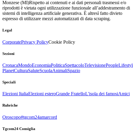
Monzese (MI)
Rispetto ai contenuti e ai dati personali trasmessi e/o
riprodotti è vietata ogni utilizzazione funzionale all’addestramento di
sistemi di intelligenza artificiale generativa. È altresì fatto divieto
espresso di utilizzare mezzi automatizzati di data scraping.
Legal
Corporate
Privacy Policy
Cookie Policy
Sezioni
Cronaca
Mondo
Economia
Politica
Spettacolo
Televisione
People
Lifestyl
Planet
Cultura
Salute
Scuola
Animali
Spazio
Speciali
Elezioni Italia
Elezioni estero
Grande Fratello
L'isola dei famosi
Amici
Rubriche
Oroscopo
#tgcom24amarcord
Tgcom24 Consiglia