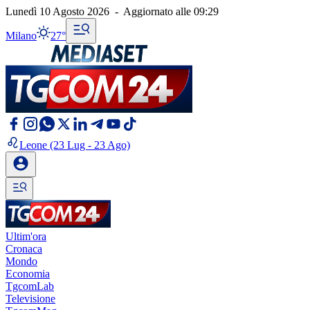
Lunedì 10 Agosto 2026
-
Aggiornato alle
09:29
Milano
27°
Leone
(23 Lug - 23 Ago)
Ultim'ora
Cronaca
Mondo
Economia
TgcomLab
Televisione