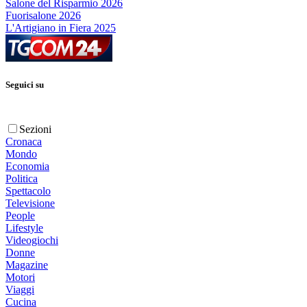
Salone del Risparmio 2026
Fuorisalone 2026
L'Artigiano in Fiera 2025
Seguici su
Sezioni
Cronaca
Mondo
Economia
Politica
Spettacolo
Televisione
People
Lifestyle
Videogiochi
Donne
Magazine
Motori
Viaggi
Cucina