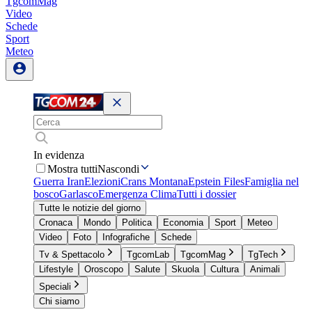
TgcomMag
Video
Schede
Sport
Meteo
In evidenza
Mostra tutti
Nascondi
Guerra Iran
Elezioni
Crans Montana
Epstein Files
Famiglia nel
bosco
Garlasco
Emergenza Clima
Tutti i dossier
Tutte le notizie del giorno
Cronaca
Mondo
Politica
Economia
Sport
Meteo
Video
Foto
Infografiche
Schede
Tv & Spettacolo
TgcomLab
TgcomMag
TgTech
Lifestyle
Oroscopo
Salute
Skuola
Cultura
Animali
Speciali
Chi siamo