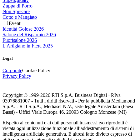
Superguidatv
Zuppa di Porro
Non Sprecare
Cotto e Mangiato
Eventi
Identità Golose 2026
Salone del Risparmio 2026
Fuorisalone 2026
L'Artigiano in Fiera 2025
Legal
Corporate
Cookie Policy
Privacy Policy
Copyright © 1999-
2026
RTI S.p.A. Business Digital - P.Iva
03976881007 - Tutti i diritti riservati - Per la pubblicità Mediamond
S.p.A. - RTI S.p.A., Mediaset N.V., sede legale Amsterdam (Paesi
Bassi) - Uffici Viale Europa 46, 20093 Cologno Monzese (MI)
Rispetto ai contenuti e ai dati personali trasmessi e/o riprodotti è
vietata ogni utilizzazione funzionale all’addestramento di sistemi di
intelligenza artificiale generativa. È altresì fatto divieto espresso di
utilizzare mezzi automatizzati di data scraping.