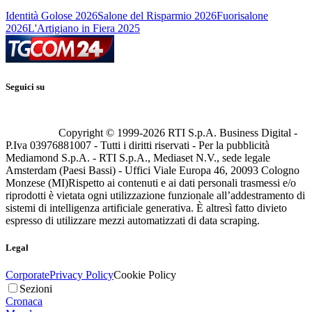
Identità Golose 2026
Salone del Risparmio 2026
Fuorisalone
2026
L'Artigiano in Fiera 2025
Seguici su
Copyright © 1999-
2026
RTI S.p.A. Business Digital -
P.Iva 03976881007 - Tutti i diritti riservati - Per la pubblicità
Mediamond S.p.A. - RTI S.p.A., Mediaset N.V., sede legale
Amsterdam (Paesi Bassi) - Uffici Viale Europa 46, 20093 Cologno
Monzese (MI)
Rispetto ai contenuti e ai dati personali trasmessi e/o
riprodotti è vietata ogni utilizzazione funzionale all’addestramento di
sistemi di intelligenza artificiale generativa. È altresì fatto divieto
espresso di utilizzare mezzi automatizzati di data scraping.
Legal
Corporate
Privacy Policy
Cookie Policy
Sezioni
Cronaca