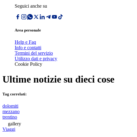
Seguici anche su
Area personale
Help e Faq
Info e contatti
Termini del servizio
Utilizzo dati e privacy
Cookie Policy
Ultime notizie su
dieci cose
Tag correlati:
dolomiti
mezzano
trentino
gallery
Viaggi