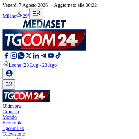
Venerdì 7 Agosto 2026
-
Aggiornato alle
00:22
Milano
29°
Leone
(23 Lug - 23 Ago)
Ultim'ora
Cronaca
Mondo
Economia
TgcomLab
Televisione