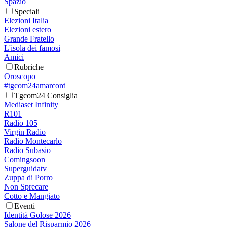
Spazio
Speciali
Elezioni Italia
Elezioni estero
Grande Fratello
L'isola dei famosi
Amici
Rubriche
Oroscopo
#tgcom24amarcord
Tgcom24 Consiglia
Mediaset Infinity
R101
Radio 105
Virgin Radio
Radio Montecarlo
Radio Subasio
Comingsoon
Superguidatv
Zuppa di Porro
Non Sprecare
Cotto e Mangiato
Eventi
Identità Golose 2026
Salone del Risparmio 2026