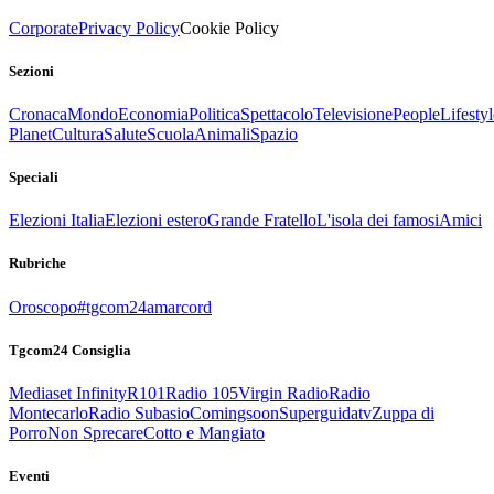
Corporate
Privacy Policy
Cookie Policy
Sezioni
Cronaca
Mondo
Economia
Politica
Spettacolo
Televisione
People
Lifestyl
Planet
Cultura
Salute
Scuola
Animali
Spazio
Speciali
Elezioni Italia
Elezioni estero
Grande Fratello
L'isola dei famosi
Amici
Rubriche
Oroscopo
#tgcom24amarcord
Tgcom24 Consiglia
Mediaset Infinity
R101
Radio 105
Virgin Radio
Radio
Montecarlo
Radio Subasio
Comingsoon
Superguidatv
Zuppa di
Porro
Non Sprecare
Cotto e Mangiato
Eventi