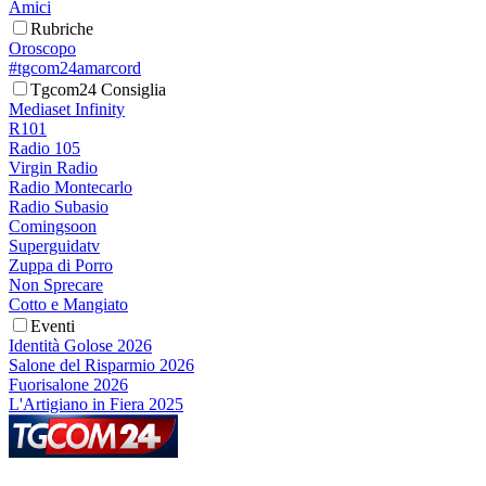
Amici
Rubriche
Oroscopo
#tgcom24amarcord
Tgcom24 Consiglia
Mediaset Infinity
R101
Radio 105
Virgin Radio
Radio Montecarlo
Radio Subasio
Comingsoon
Superguidatv
Zuppa di Porro
Non Sprecare
Cotto e Mangiato
Eventi
Identità Golose 2026
Salone del Risparmio 2026
Fuorisalone 2026
L'Artigiano in Fiera 2025