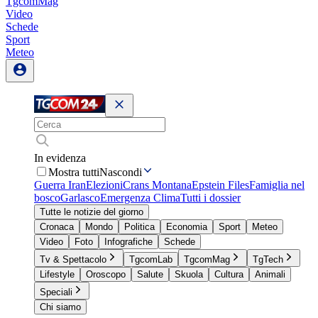
TgcomMag
Video
Schede
Sport
Meteo
In evidenza
Mostra tutti
Nascondi
Guerra Iran
Elezioni
Crans Montana
Epstein Files
Famiglia nel
bosco
Garlasco
Emergenza Clima
Tutti i dossier
Tutte le notizie del giorno
Cronaca
Mondo
Politica
Economia
Sport
Meteo
Video
Foto
Infografiche
Schede
Tv & Spettacolo
TgcomLab
TgcomMag
TgTech
Lifestyle
Oroscopo
Salute
Skuola
Cultura
Animali
Speciali
Chi siamo