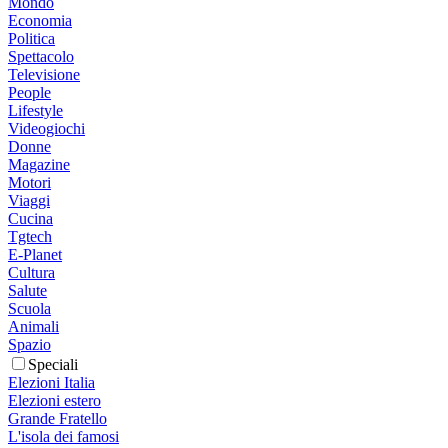
Mondo
Economia
Politica
Spettacolo
Televisione
People
Lifestyle
Videogiochi
Donne
Magazine
Motori
Viaggi
Cucina
Tgtech
E-Planet
Cultura
Salute
Scuola
Animali
Spazio
Speciali
Elezioni Italia
Elezioni estero
Grande Fratello
L'isola dei famosi