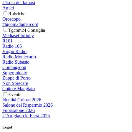
L'isola dei famosi
Amici
Rubriche
Oroscopo
#tgcom24amarcord
Tgcom24 Consiglia
Mediaset Infinity
R101
Radio 105
Virgin Radio
Radio Montecarlo
Radio Subasio
Comingsoon
Superguidatv
Zuppa di Porro
Non Sprecare
Cotto e Mangiato
Eventi
Identità Golose 2026
Salone del Risparmio 2026
Fuorisalone 2026
L'Artigiano in Fiera 2025
Legal