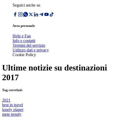
Seguici anche su
Area personale
Help e Faq
Info e contatti
Termini del servizio
Utilizzo dati e privacy
Cookie Policy
Ultime notizie su
destinazioni
2017
Tag correlati:
2021
best in travel
lonely planet
mete trendy