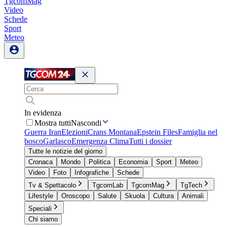
TgcomMag
Video
Schede
Sport
Meteo
In evidenza
Mostra tutti
Nascondi
Guerra Iran
Elezioni
Crans Montana
Epstein Files
Famiglia nel
bosco
Garlasco
Emergenza Clima
Tutti i dossier
Tutte le notizie del giorno
Cronaca
Mondo
Politica
Economia
Sport
Meteo
Video
Foto
Infografiche
Schede
Tv & Spettacolo
TgcomLab
TgcomMag
TgTech
Lifestyle
Oroscopo
Salute
Skuola
Cultura
Animali
Speciali
Chi siamo