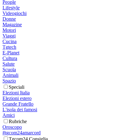
People
Lifestyle
Videogiochi
Donne
Magazine
Motori
Viaggi
Cucina
Tgtech
E-Planet
Cultura
Salute
Scuola
Animali
Spazio
Speciali
Elezioni Italia
Elezioni estero
Grande Fratello
L'isola dei famosi
Amici
Rubriche
Oroscopo
#tgcom24amarcord
Tgcom24 Consiglia