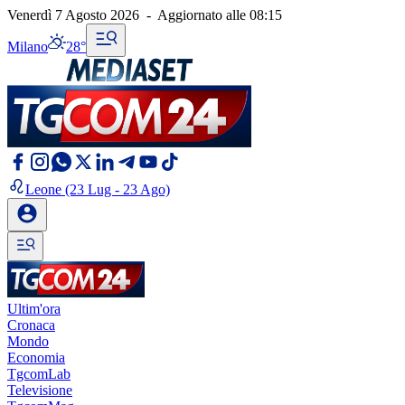
Venerdì 7 Agosto 2026
-
Aggiornato alle
08:15
Milano
28°
Leone
(23 Lug - 23 Ago)
Ultim'ora
Cronaca
Mondo
Economia
TgcomLab
Televisione