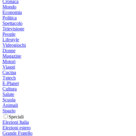
Cronaca
Mondo
Economia
Politica
Spettacolo
Televisione
People
Lifestyle
Videogiochi
Donne
Magazine
Motori
Viaggi
Cucina
Tgtech
E-Planet
Cultura
Salute
Scuola
Animali
Spazio
Speciali
Elezioni Italia
Elezioni estero
Grande Fratello