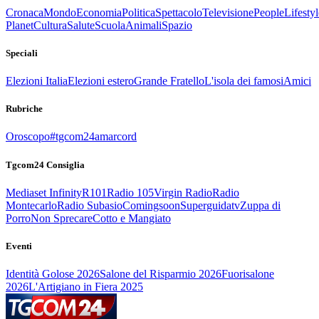
Cronaca
Mondo
Economia
Politica
Spettacolo
Televisione
People
Lifestyl
Planet
Cultura
Salute
Scuola
Animali
Spazio
Speciali
Elezioni Italia
Elezioni estero
Grande Fratello
L'isola dei famosi
Amici
Rubriche
Oroscopo
#tgcom24amarcord
Tgcom24 Consiglia
Mediaset Infinity
R101
Radio 105
Virgin Radio
Radio
Montecarlo
Radio Subasio
Comingsoon
Superguidatv
Zuppa di
Porro
Non Sprecare
Cotto e Mangiato
Eventi
Identità Golose 2026
Salone del Risparmio 2026
Fuorisalone
2026
L'Artigiano in Fiera 2025