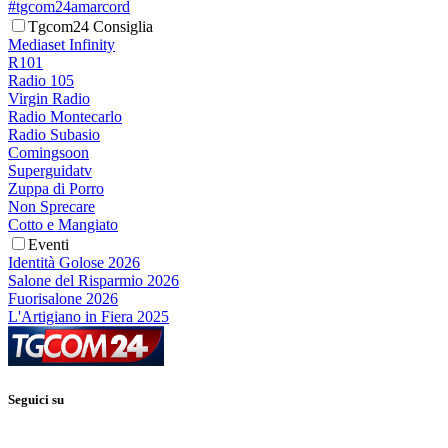
#tgcom24amarcord
Tgcom24 Consiglia
Mediaset Infinity
R101
Radio 105
Virgin Radio
Radio Montecarlo
Radio Subasio
Comingsoon
Superguidatv
Zuppa di Porro
Non Sprecare
Cotto e Mangiato
Eventi
Identità Golose 2026
Salone del Risparmio 2026
Fuorisalone 2026
L'Artigiano in Fiera 2025
Seguici su