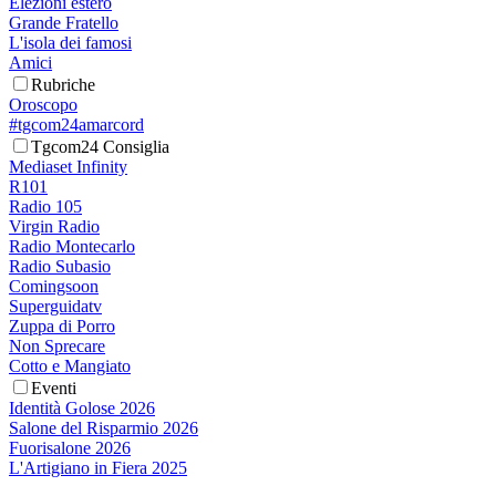
Elezioni estero
Grande Fratello
L'isola dei famosi
Amici
Rubriche
Oroscopo
#tgcom24amarcord
Tgcom24 Consiglia
Mediaset Infinity
R101
Radio 105
Virgin Radio
Radio Montecarlo
Radio Subasio
Comingsoon
Superguidatv
Zuppa di Porro
Non Sprecare
Cotto e Mangiato
Eventi
Identità Golose 2026
Salone del Risparmio 2026
Fuorisalone 2026
L'Artigiano in Fiera 2025