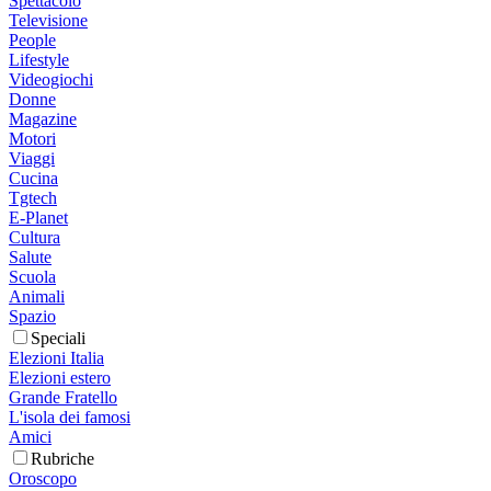
Spettacolo
Televisione
People
Lifestyle
Videogiochi
Donne
Magazine
Motori
Viaggi
Cucina
Tgtech
E-Planet
Cultura
Salute
Scuola
Animali
Spazio
Speciali
Elezioni Italia
Elezioni estero
Grande Fratello
L'isola dei famosi
Amici
Rubriche
Oroscopo