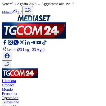
Venerdì 7 Agosto 2026
-
Aggiornato alle
19:17
Milano
31°
Leone
(23 Lug - 23 Ago)
Ultim'ora
Cronaca
Mondo
Economia
TgcomLab
Televisione