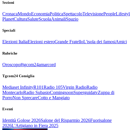
Sezioni
Cronaca
Mondo
Economia
Politica
Spettacolo
Televisione
People
Lifestyl
Planet
Cultura
Salute
Scuola
Animali
Spazio
Speciali
Elezioni Italia
Elezioni estero
Grande Fratello
L'isola dei famosi
Amici
Rubriche
Oroscopo
#tgcom24amarcord
Tgcom24 Consiglia
Mediaset Infinity
R101
Radio 105
Virgin Radio
Radio
Montecarlo
Radio Subasio
Comingsoon
Superguidatv
Zuppa di
Porro
Non Sprecare
Cotto e Mangiato
Eventi
Identità Golose 2026
Salone del Risparmio 2026
Fuorisalone
2026
L'Artigiano in Fiera 2025