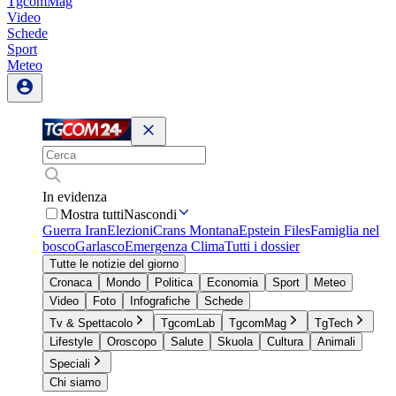
TgcomMag
Video
Schede
Sport
Meteo
In evidenza
Mostra tutti
Nascondi
Guerra Iran
Elezioni
Crans Montana
Epstein Files
Famiglia nel
bosco
Garlasco
Emergenza Clima
Tutti i dossier
Tutte le notizie del giorno
Cronaca
Mondo
Politica
Economia
Sport
Meteo
Video
Foto
Infografiche
Schede
Tv & Spettacolo
TgcomLab
TgcomMag
TgTech
Lifestyle
Oroscopo
Salute
Skuola
Cultura
Animali
Speciali
Chi siamo