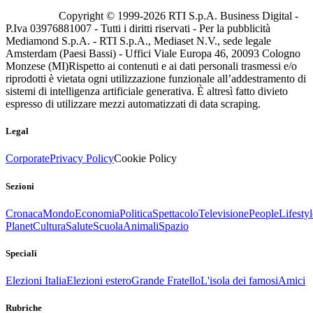
Copyright © 1999-
2026
RTI S.p.A. Business Digital -
P.Iva 03976881007 - Tutti i diritti riservati - Per la pubblicità
Mediamond S.p.A. - RTI S.p.A., Mediaset N.V., sede legale
Amsterdam (Paesi Bassi) - Uffici Viale Europa 46, 20093 Cologno
Monzese (MI)
Rispetto ai contenuti e ai dati personali trasmessi e/o
riprodotti è vietata ogni utilizzazione funzionale all’addestramento di
sistemi di intelligenza artificiale generativa. È altresì fatto divieto
espresso di utilizzare mezzi automatizzati di data scraping.
Legal
Corporate
Privacy Policy
Cookie Policy
Sezioni
Cronaca
Mondo
Economia
Politica
Spettacolo
Televisione
People
Lifestyl
Planet
Cultura
Salute
Scuola
Animali
Spazio
Speciali
Elezioni Italia
Elezioni estero
Grande Fratello
L'isola dei famosi
Amici
Rubriche