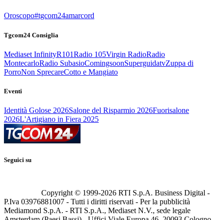
Oroscopo
#tgcom24amarcord
Tgcom24 Consiglia
Mediaset Infinity
R101
Radio 105
Virgin Radio
Radio
Montecarlo
Radio Subasio
Comingsoon
Superguidatv
Zuppa di
Porro
Non Sprecare
Cotto e Mangiato
Eventi
Identità Golose 2026
Salone del Risparmio 2026
Fuorisalone
2026
L'Artigiano in Fiera 2025
Seguici su
Copyright © 1999-
2026
RTI S.p.A. Business Digital -
P.Iva 03976881007 - Tutti i diritti riservati - Per la pubblicità
Mediamond S.p.A. - RTI S.p.A., Mediaset N.V., sede legale
Amsterdam (Paesi Bassi) - Uffici Viale Europa 46, 20093 Cologno