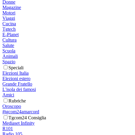
Donne
Magazine
Motori
Viaggi
Cucina
Tgtech
E-Planet
Cultura
Salute
Scuola
Animali
Spazio
Speciali
Elezioni Italia
Elezioni estero
Grande Fratello
L'isola dei famosi
Amici
Rubriche
Oroscopo
#tgcom24amarcord
Tgcom24 Consiglia
Mediaset Infinity
R101
Radio 105