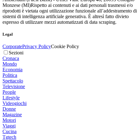
Monzese (MI)
Rispetto ai contenuti e ai dati personali trasmessi e/o
riprodotti è vietata ogni utilizzazione funzionale all’addestramento di
sistemi di intelligenza artificiale generativa. È altresì fatto divieto
espresso di utilizzare mezzi automatizzati di data scraping.
Legal
Corporate
Privacy Policy
Cookie Policy
Sezioni
Cronaca
Mondo
Economia
Politica
Spettacolo
Televisione
People
Lifestyle
Videogiochi
Donne
Magazine
Motori
Viaggi
Cucina
Tgtech