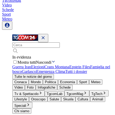
TgcomMag
Video
Schede
Sport
Meteo
In evidenza
Mostra tutti
Nascondi
Guerra Iran
Elezioni
Crans Montana
Epstein Files
Famiglia nel
bosco
Garlasco
Emergenza Clima
Tutti i dossier
Tutte le notizie del giorno
Cronaca
Mondo
Politica
Economia
Sport
Meteo
Video
Foto
Infografiche
Schede
Tv & Spettacolo
TgcomLab
TgcomMag
TgTech
Lifestyle
Oroscopo
Salute
Skuola
Cultura
Animali
Speciali
Chi siamo