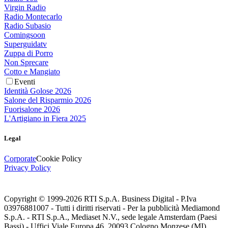
Virgin Radio
Radio Montecarlo
Radio Subasio
Comingsoon
Superguidatv
Zuppa di Porro
Non Sprecare
Cotto e Mangiato
Eventi
Identità Golose 2026
Salone del Risparmio 2026
Fuorisalone 2026
L'Artigiano in Fiera 2025
Legal
Corporate
Cookie Policy
Privacy Policy
Copyright © 1999-
2026
RTI S.p.A. Business Digital - P.Iva
03976881007 - Tutti i diritti riservati - Per la pubblicità Mediamond
S.p.A. - RTI S.p.A., Mediaset N.V., sede legale Amsterdam (Paesi
Bassi) - Uffici Viale Europa 46, 20093 Cologno Monzese (MI)