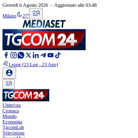
Giovedì 6 Agosto 2026
-
Aggiornato alle
03:48
Milano
27°
Leone
(23 Lug - 23 Ago)
Ultim'ora
Cronaca
Mondo
Economia
TgcomLab
Televisione