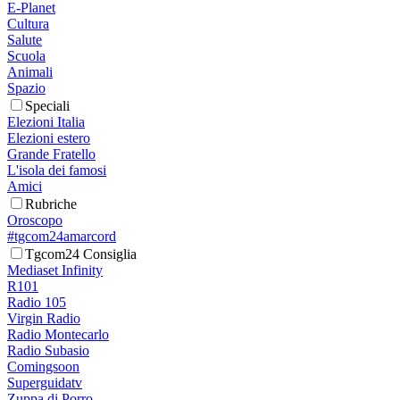
E-Planet
Cultura
Salute
Scuola
Animali
Spazio
Speciali
Elezioni Italia
Elezioni estero
Grande Fratello
L'isola dei famosi
Amici
Rubriche
Oroscopo
#tgcom24amarcord
Tgcom24 Consiglia
Mediaset Infinity
R101
Radio 105
Virgin Radio
Radio Montecarlo
Radio Subasio
Comingsoon
Superguidatv
Zuppa di Porro