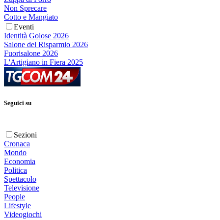
Non Sprecare
Cotto e Mangiato
Eventi
Identità Golose 2026
Salone del Risparmio 2026
Fuorisalone 2026
L'Artigiano in Fiera 2025
Seguici su
Sezioni
Cronaca
Mondo
Economia
Politica
Spettacolo
Televisione
People
Lifestyle
Videogiochi