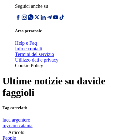
Seguici anche su
Area personale
Help e Faq
Info e contatti
Termini del servizio
Utilizzo dati e privacy
Cookie Policy
Ultime notizie su
davide
faggioli
Tag correlati:
luca argentero
myriam catania
Articolo
People