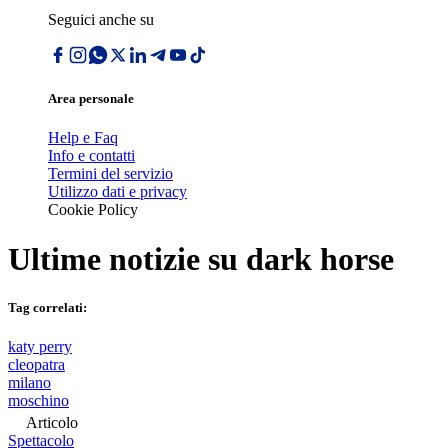
Seguici anche su
Area personale
Help e Faq
Info e contatti
Termini del servizio
Utilizzo dati e privacy
Cookie Policy
Ultime notizie su
dark horse
Tag correlati:
katy perry
cleopatra
milano
moschino
Articolo
Spettacolo