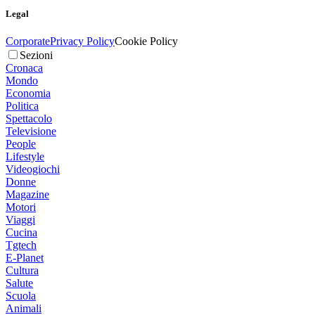
Legal
Corporate
Privacy Policy
Cookie Policy
Sezioni
Cronaca
Mondo
Economia
Politica
Spettacolo
Televisione
People
Lifestyle
Videogiochi
Donne
Magazine
Motori
Viaggi
Cucina
Tgtech
E-Planet
Cultura
Salute
Scuola
Animali