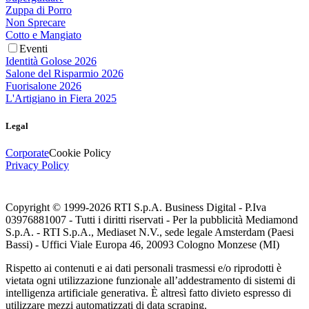
Zuppa di Porro
Non Sprecare
Cotto e Mangiato
Eventi
Identità Golose 2026
Salone del Risparmio 2026
Fuorisalone 2026
L'Artigiano in Fiera 2025
Legal
Corporate
Cookie Policy
Privacy Policy
Copyright © 1999-
2026
RTI S.p.A. Business Digital - P.Iva
03976881007 - Tutti i diritti riservati - Per la pubblicità Mediamond
S.p.A. - RTI S.p.A., Mediaset N.V., sede legale Amsterdam (Paesi
Bassi) - Uffici Viale Europa 46, 20093 Cologno Monzese (MI)
Rispetto ai contenuti e ai dati personali trasmessi e/o riprodotti è
vietata ogni utilizzazione funzionale all’addestramento di sistemi di
intelligenza artificiale generativa. È altresì fatto divieto espresso di
utilizzare mezzi automatizzati di data scraping.