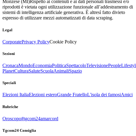
Monzese (MI)
Rispetto ai contenuti e ai dati personali trasmessi e/o
riprodotti è vietata ogni utilizzazione funzionale all’addestramento di
sistemi di intelligenza artificiale generativa. È altresì fatto divieto
espresso di utilizzare mezzi automatizzati di data scraping.
Legal
Corporate
Privacy Policy
Cookie Policy
Sezioni
Cronaca
Mondo
Economia
Politica
Spettacolo
Televisione
People
Lifestyl
Planet
Cultura
Salute
Scuola
Animali
Spazio
Speciali
Elezioni Italia
Elezioni estero
Grande Fratello
L'isola dei famosi
Amici
Rubriche
Oroscopo
#tgcom24amarcord
Tgcom24 Consiglia