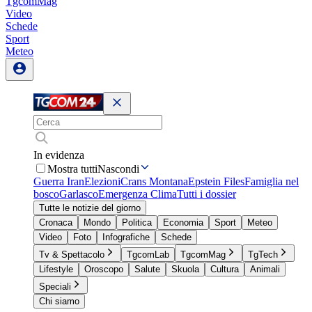
TgcomMag
Video
Schede
Sport
Meteo
In evidenza
Mostra tutti
Nascondi
Guerra Iran
Elezioni
Crans Montana
Epstein Files
Famiglia nel
bosco
Garlasco
Emergenza Clima
Tutti i dossier
Tutte le notizie del giorno
Cronaca
Mondo
Politica
Economia
Sport
Meteo
Video
Foto
Infografiche
Schede
Tv & Spettacolo
TgcomLab
TgcomMag
TgTech
Lifestyle
Oroscopo
Salute
Skuola
Cultura
Animali
Speciali
Chi siamo