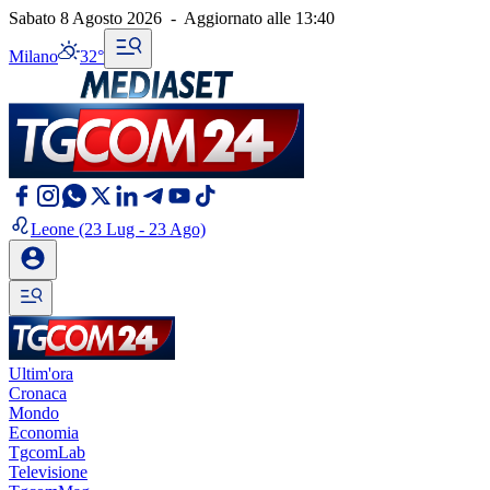
Sabato 8 Agosto 2026
-
Aggiornato alle
13:40
Milano
32°
Leone
(23 Lug - 23 Ago)
Ultim'ora
Cronaca
Mondo
Economia
TgcomLab
Televisione