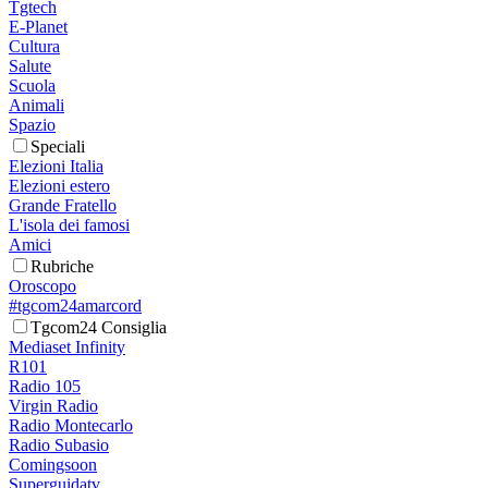
Tgtech
E-Planet
Cultura
Salute
Scuola
Animali
Spazio
Speciali
Elezioni Italia
Elezioni estero
Grande Fratello
L'isola dei famosi
Amici
Rubriche
Oroscopo
#tgcom24amarcord
Tgcom24 Consiglia
Mediaset Infinity
R101
Radio 105
Virgin Radio
Radio Montecarlo
Radio Subasio
Comingsoon
Superguidatv