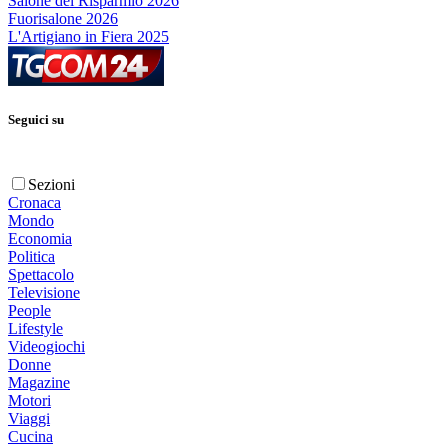
Salone del Risparmio 2026
Fuorisalone 2026
L'Artigiano in Fiera 2025
Seguici su
Sezioni
Cronaca
Mondo
Economia
Politica
Spettacolo
Televisione
People
Lifestyle
Videogiochi
Donne
Magazine
Motori
Viaggi
Cucina