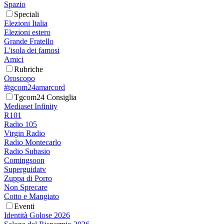
Spazio
Speciali
Elezioni Italia
Elezioni estero
Grande Fratello
L'isola dei famosi
Amici
Rubriche
Oroscopo
#tgcom24amarcord
Tgcom24 Consiglia
Mediaset Infinity
R101
Radio 105
Virgin Radio
Radio Montecarlo
Radio Subasio
Comingsoon
Superguidatv
Zuppa di Porro
Non Sprecare
Cotto e Mangiato
Eventi
Identità Golose 2026