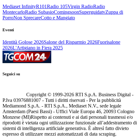
Mediaset Infinity
R101
Radio 105
Virgin Radio
Radio
Montecarlo
Radio Subasio
Comingsoon
Superguidatv
Zuppa di
Porro
Non Sprecare
Cotto e Mangiato
Eventi
Identità Golose 2026
Salone del Risparmio 2026
Fuorisalone
2026
L'Artigiano in Fiera 2025
Seguici su
Copyright © 1999-
2026
RTI S.p.A. Business Digital -
P.Iva 03976881007 - Tutti i diritti riservati - Per la pubblicità
Mediamond S.p.A. - RTI S.p.A., Mediaset N.V., sede legale
Amsterdam (Paesi Bassi) - Uffici Viale Europa 46, 20093 Cologno
Monzese (MI)
Rispetto ai contenuti e ai dati personali trasmessi e/o
riprodotti è vietata ogni utilizzazione funzionale all’addestramento di
sistemi di intelligenza artificiale generativa. È altresì fatto divieto
espresso di utilizzare mezzi automatizzati di data scraping.