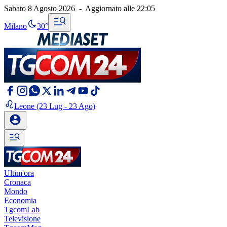
Sabato 8 Agosto 2026
-
Aggiornato alle
22:05
Milano
30°
Leone
(23 Lug - 23 Ago)
Ultim'ora
Cronaca
Mondo
Economia
TgcomLab
Televisione