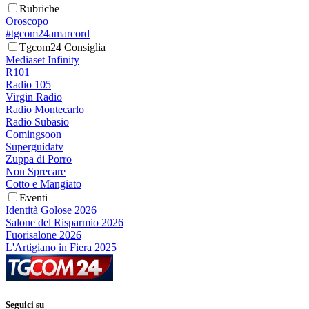
Rubriche
Oroscopo
#tgcom24amarcord
Tgcom24 Consiglia
Mediaset Infinity
R101
Radio 105
Virgin Radio
Radio Montecarlo
Radio Subasio
Comingsoon
Superguidatv
Zuppa di Porro
Non Sprecare
Cotto e Mangiato
Eventi
Identità Golose 2026
Salone del Risparmio 2026
Fuorisalone 2026
L'Artigiano in Fiera 2025
Seguici su