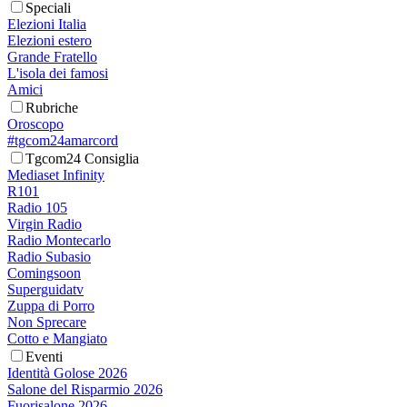
Speciali
Elezioni Italia
Elezioni estero
Grande Fratello
L'isola dei famosi
Amici
Rubriche
Oroscopo
#tgcom24amarcord
Tgcom24 Consiglia
Mediaset Infinity
R101
Radio 105
Virgin Radio
Radio Montecarlo
Radio Subasio
Comingsoon
Superguidatv
Zuppa di Porro
Non Sprecare
Cotto e Mangiato
Eventi
Identità Golose 2026
Salone del Risparmio 2026
Fuorisalone 2026