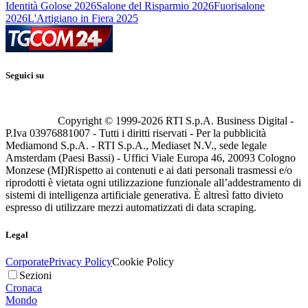
Identità Golose 2026
Salone del Risparmio 2026
Fuorisalone
2026
L'Artigiano in Fiera 2025
Seguici su
Copyright © 1999-
2026
RTI S.p.A. Business Digital -
P.Iva 03976881007 - Tutti i diritti riservati - Per la pubblicità
Mediamond S.p.A. - RTI S.p.A., Mediaset N.V., sede legale
Amsterdam (Paesi Bassi) - Uffici Viale Europa 46, 20093 Cologno
Monzese (MI)
Rispetto ai contenuti e ai dati personali trasmessi e/o
riprodotti è vietata ogni utilizzazione funzionale all’addestramento di
sistemi di intelligenza artificiale generativa. È altresì fatto divieto
espresso di utilizzare mezzi automatizzati di data scraping.
Legal
Corporate
Privacy Policy
Cookie Policy
Sezioni
Cronaca
Mondo