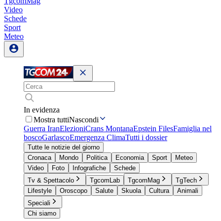
TgcomMag
Video
Schede
Sport
Meteo
In evidenza
Mostra tutti
Nascondi
Guerra Iran
Elezioni
Crans Montana
Epstein Files
Famiglia nel
bosco
Garlasco
Emergenza Clima
Tutti i dossier
Tutte le notizie del giorno
Cronaca
Mondo
Politica
Economia
Sport
Meteo
Video
Foto
Infografiche
Schede
Tv & Spettacolo
TgcomLab
TgcomMag
TgTech
Lifestyle
Oroscopo
Salute
Skuola
Cultura
Animali
Speciali
Chi siamo