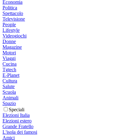
Economia
Politica
Spettacolo
Televisione
People
Lifestyle
Videogiochi
Donne
Magazine
Motori
Viaggi
Cucina
Tgtech
E-Planet
Cultura
Salute
Scuola
Animali
Spazio
Speciali
Elezioni Italia
Elezioni estero
Grande Fratello
L'isola dei famosi
Amici