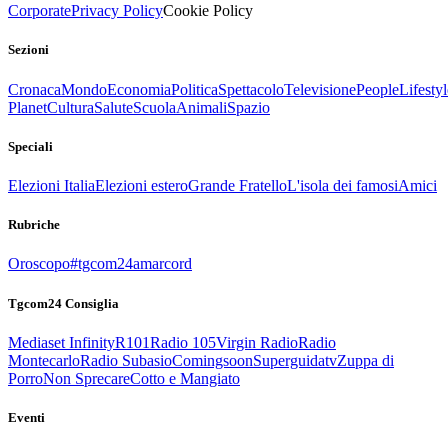
Corporate
Privacy Policy
Cookie Policy
Sezioni
Cronaca
Mondo
Economia
Politica
Spettacolo
Televisione
People
Lifestyl
Planet
Cultura
Salute
Scuola
Animali
Spazio
Speciali
Elezioni Italia
Elezioni estero
Grande Fratello
L'isola dei famosi
Amici
Rubriche
Oroscopo
#tgcom24amarcord
Tgcom24 Consiglia
Mediaset Infinity
R101
Radio 105
Virgin Radio
Radio
Montecarlo
Radio Subasio
Comingsoon
Superguidatv
Zuppa di
Porro
Non Sprecare
Cotto e Mangiato
Eventi