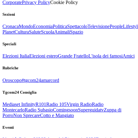
Corporate
Privacy Policy
Cookie Policy
Sezioni
Cronaca
Mondo
Economia
Politica
Spettacolo
Televisione
People
Lifestyl
Planet
Cultura
Salute
Scuola
Animali
Spazio
Speciali
Elezioni Italia
Elezioni estero
Grande Fratello
L'isola dei famosi
Amici
Rubriche
Oroscopo
#tgcom24amarcord
Tgcom24 Consiglia
Mediaset Infinity
R101
Radio 105
Virgin Radio
Radio
Montecarlo
Radio Subasio
Comingsoon
Superguidatv
Zuppa di
Porro
Non Sprecare
Cotto e Mangiato
Eventi