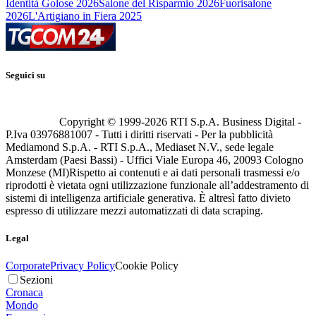
Identità Golose 2026
Salone del Risparmio 2026
Fuorisalone
2026
L'Artigiano in Fiera 2025
Seguici su
Copyright © 1999-
2026
RTI S.p.A. Business Digital -
P.Iva 03976881007 - Tutti i diritti riservati - Per la pubblicità
Mediamond S.p.A. - RTI S.p.A., Mediaset N.V., sede legale
Amsterdam (Paesi Bassi) - Uffici Viale Europa 46, 20093 Cologno
Monzese (MI)
Rispetto ai contenuti e ai dati personali trasmessi e/o
riprodotti è vietata ogni utilizzazione funzionale all’addestramento di
sistemi di intelligenza artificiale generativa. È altresì fatto divieto
espresso di utilizzare mezzi automatizzati di data scraping.
Legal
Corporate
Privacy Policy
Cookie Policy
Sezioni
Cronaca
Mondo