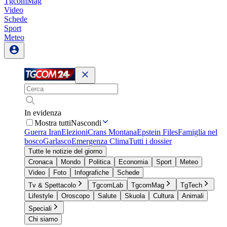
TgcomMag
Video
Schede
Sport
Meteo
In evidenza
Mostra tutti
Nascondi
Guerra Iran
Elezioni
Crans Montana
Epstein Files
Famiglia nel
bosco
Garlasco
Emergenza Clima
Tutti i dossier
Tutte le notizie del giorno
Cronaca
Mondo
Politica
Economia
Sport
Meteo
Video
Foto
Infografiche
Schede
Tv & Spettacolo
TgcomLab
TgcomMag
TgTech
Lifestyle
Oroscopo
Salute
Skuola
Cultura
Animali
Speciali
Chi siamo