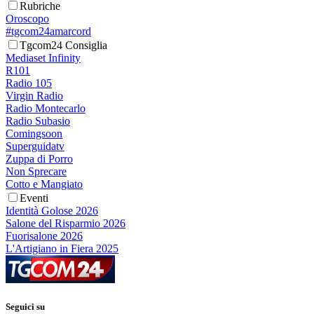
Rubriche
Oroscopo
#tgcom24amarcord
Tgcom24 Consiglia
Mediaset Infinity
R101
Radio 105
Virgin Radio
Radio Montecarlo
Radio Subasio
Comingsoon
Superguidatv
Zuppa di Porro
Non Sprecare
Cotto e Mangiato
Eventi
Identità Golose 2026
Salone del Risparmio 2026
Fuorisalone 2026
L'Artigiano in Fiera 2025
Seguici su