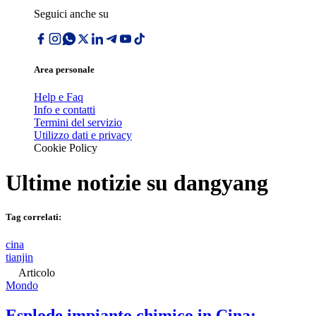
Seguici anche su
Area personale
Help e Faq
Info e contatti
Termini del servizio
Utilizzo dati e privacy
Cookie Policy
Ultime notizie su
dangyang
Tag correlati:
cina
tianjin
Articolo
Mondo
Esplode impianto chimico in Cina: