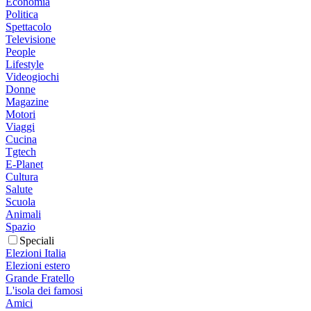
Economia
Politica
Spettacolo
Televisione
People
Lifestyle
Videogiochi
Donne
Magazine
Motori
Viaggi
Cucina
Tgtech
E-Planet
Cultura
Salute
Scuola
Animali
Spazio
Speciali
Elezioni Italia
Elezioni estero
Grande Fratello
L'isola dei famosi
Amici