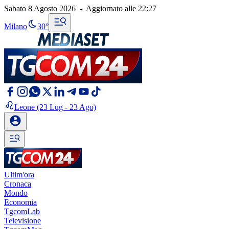
Sabato 8 Agosto 2026
-
Aggiornato alle
22:27
Milano
30°
Leone
(23 Lug - 23 Ago)
Ultim'ora
Cronaca
Mondo
Economia
TgcomLab
Televisione