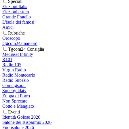
Speciali
Elezioni Italia
Elezioni estero
Grande Fratello
L'isola dei famosi
Amici
Rubriche
Oroscopo
#tgcom24amarcord
Tgcom24 Consiglia
Mediaset Infinity
R101
Radio 105
Virgin Radio
Radio Montecarlo
Radio Subasio
Comingsoon
Superguidatv
Zuppa di Porro
Non Sprecare
Cotto e Mangiato
Eventi
Identità Golose 2026
Salone del Risparmio 2026
Fuorisalone 2026