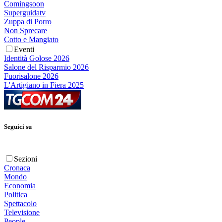
Comingsoon
Superguidatv
Zuppa di Porro
Non Sprecare
Cotto e Mangiato
Eventi
Identità Golose 2026
Salone del Risparmio 2026
Fuorisalone 2026
L'Artigiano in Fiera 2025
Seguici su
Sezioni
Cronaca
Mondo
Economia
Politica
Spettacolo
Televisione
People