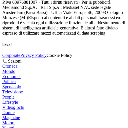
P.Iva 03976881007 - Tutti i diritti riservati - Per la pubblicità
Mediamond S.p.A. - RTI S.p.A., Mediaset N.V., sede legale
Amsterdam (Paesi Bassi) - Uffici Viale Europa 46, 20093 Cologno
Monzese (MI)
Rispetto ai contenuti e ai dati personali trasmessi e/o
riprodotti è vietata ogni utilizzazione funzionale all’addestramento di
sistemi di intelligenza artificiale generativa. È altresì fatto divieto
espresso di utilizzare mezzi automatizzati di data scraping.
Legal
Corporate
Privacy Policy
Cookie Policy
Sezioni
Cronaca
Mondo
Economia
Politica
Spettacolo
Televisione
People
Lifestyle
Videogiochi
Donne
Magazine
Motori
Viaggi