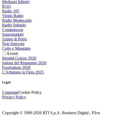
Mediaset Infinity
R101
Radio 105
Virgin Radio
Radio Montecarlo
Radio Subasio
Comingsoon
Superguidatv
Zuppa di Porro
Non Sprecare
Cotto e Mangiato
Eventi
Identità Golose 2026
Salone del Risparmio 2026
Fuorisalone 2026
L'Artigiano in Fiera 2025
Legal
Corporate
Cookie Policy
Privacy Policy
Copyright © 1999-
2026
RTI S.p.A. Business Digital - P.Iva