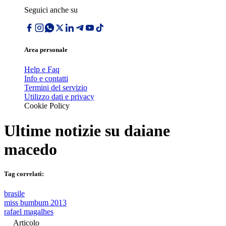
Seguici anche su
Area personale
Help e Faq
Info e contatti
Termini del servizio
Utilizzo dati e privacy
Cookie Policy
Ultime notizie su
daiane
macedo
Tag correlati:
brasile
miss bumbum 2013
rafael magalhes
Articolo