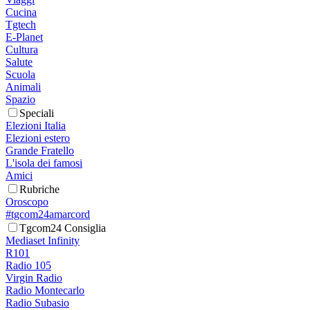
Cucina
Tgtech
E-Planet
Cultura
Salute
Scuola
Animali
Spazio
Speciali
Elezioni Italia
Elezioni estero
Grande Fratello
L'isola dei famosi
Amici
Rubriche
Oroscopo
#tgcom24amarcord
Tgcom24 Consiglia
Mediaset Infinity
R101
Radio 105
Virgin Radio
Radio Montecarlo
Radio Subasio