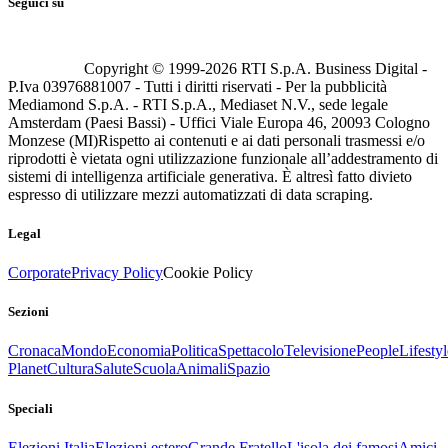
Seguici su
Copyright © 1999-
2026
RTI S.p.A. Business Digital -
P.Iva 03976881007 - Tutti i diritti riservati - Per la pubblicità
Mediamond S.p.A. - RTI S.p.A., Mediaset N.V., sede legale
Amsterdam (Paesi Bassi) - Uffici Viale Europa 46, 20093 Cologno
Monzese (MI)
Rispetto ai contenuti e ai dati personali trasmessi e/o
riprodotti è vietata ogni utilizzazione funzionale all’addestramento di
sistemi di intelligenza artificiale generativa. È altresì fatto divieto
espresso di utilizzare mezzi automatizzati di data scraping.
Legal
Corporate
Privacy Policy
Cookie Policy
Sezioni
Cronaca
Mondo
Economia
Politica
Spettacolo
Televisione
People
Lifestyl
Planet
Cultura
Salute
Scuola
Animali
Spazio
Speciali
Elezioni Italia
Elezioni estero
Grande Fratello
L'isola dei famosi
Amici