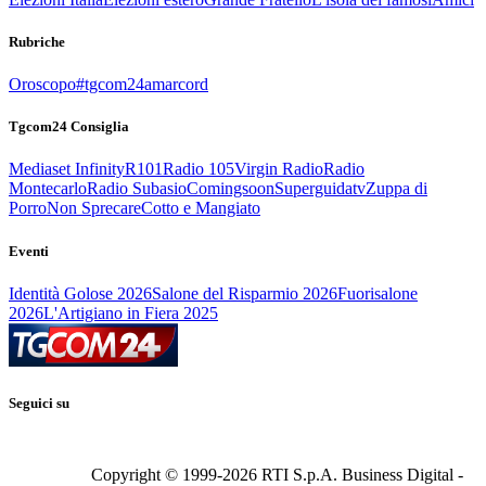
Rubriche
Oroscopo
#tgcom24amarcord
Tgcom24 Consiglia
Mediaset Infinity
R101
Radio 105
Virgin Radio
Radio
Montecarlo
Radio Subasio
Comingsoon
Superguidatv
Zuppa di
Porro
Non Sprecare
Cotto e Mangiato
Eventi
Identità Golose 2026
Salone del Risparmio 2026
Fuorisalone
2026
L'Artigiano in Fiera 2025
Seguici su
Copyright © 1999-
2026
RTI S.p.A. Business Digital -