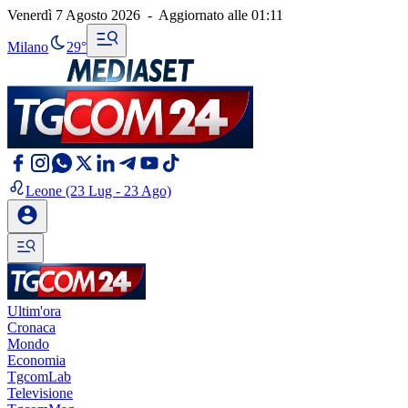
Venerdì 7 Agosto 2026
-
Aggiornato alle
01:11
Milano
29°
Leone
(23 Lug - 23 Ago)
Ultim'ora
Cronaca
Mondo
Economia
TgcomLab
Televisione