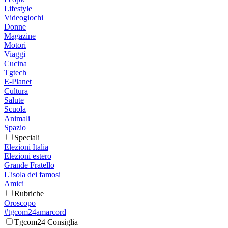
Lifestyle
Videogiochi
Donne
Magazine
Motori
Viaggi
Cucina
Tgtech
E-Planet
Cultura
Salute
Scuola
Animali
Spazio
Speciali
Elezioni Italia
Elezioni estero
Grande Fratello
L'isola dei famosi
Amici
Rubriche
Oroscopo
#tgcom24amarcord
Tgcom24 Consiglia