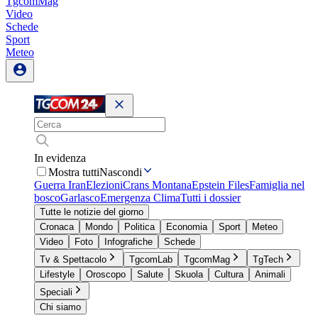
TgcomMag
Video
Schede
Sport
Meteo
In evidenza
Mostra tutti
Nascondi
Guerra Iran
Elezioni
Crans Montana
Epstein Files
Famiglia nel
bosco
Garlasco
Emergenza Clima
Tutti i dossier
Tutte le notizie del giorno
Cronaca
Mondo
Politica
Economia
Sport
Meteo
Video
Foto
Infografiche
Schede
Tv & Spettacolo
TgcomLab
TgcomMag
TgTech
Lifestyle
Oroscopo
Salute
Skuola
Cultura
Animali
Speciali
Chi siamo