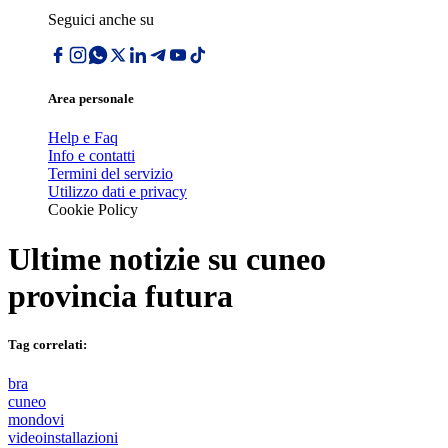
Seguici anche su
Area personale
Help e Faq
Info e contatti
Termini del servizio
Utilizzo dati e privacy
Cookie Policy
Ultime notizie su
cuneo
provincia futura
Tag correlati:
bra
cuneo
mondovi
videoinstallazioni