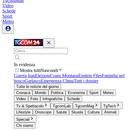
TgcomMag
Video
Schede
Sport
Meteo
In evidenza
Mostra tutti
Nascondi
Guerra Iran
Elezioni
Crans Montana
Epstein Files
Famiglia nel
bosco
Garlasco
Emergenza Clima
Tutti i dossier
Tutte le notizie del giorno
Cronaca
Mondo
Politica
Economia
Sport
Meteo
Video
Foto
Infografiche
Schede
Tv & Spettacolo
TgcomLab
TgcomMag
TgTech
Lifestyle
Oroscopo
Salute
Skuola
Cultura
Animali
Speciali
Chi siamo