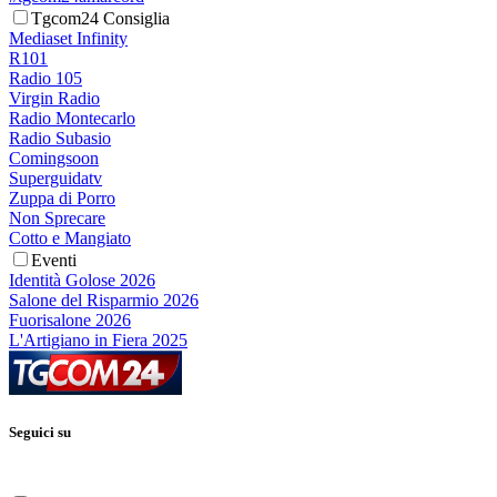
Tgcom24 Consiglia
Mediaset Infinity
R101
Radio 105
Virgin Radio
Radio Montecarlo
Radio Subasio
Comingsoon
Superguidatv
Zuppa di Porro
Non Sprecare
Cotto e Mangiato
Eventi
Identità Golose 2026
Salone del Risparmio 2026
Fuorisalone 2026
L'Artigiano in Fiera 2025
Seguici su