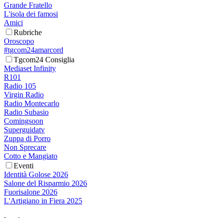
Grande Fratello
L'isola dei famosi
Amici
Rubriche
Oroscopo
#tgcom24amarcord
Tgcom24 Consiglia
Mediaset Infinity
R101
Radio 105
Virgin Radio
Radio Montecarlo
Radio Subasio
Comingsoon
Superguidatv
Zuppa di Porro
Non Sprecare
Cotto e Mangiato
Eventi
Identità Golose 2026
Salone del Risparmio 2026
Fuorisalone 2026
L'Artigiano in Fiera 2025