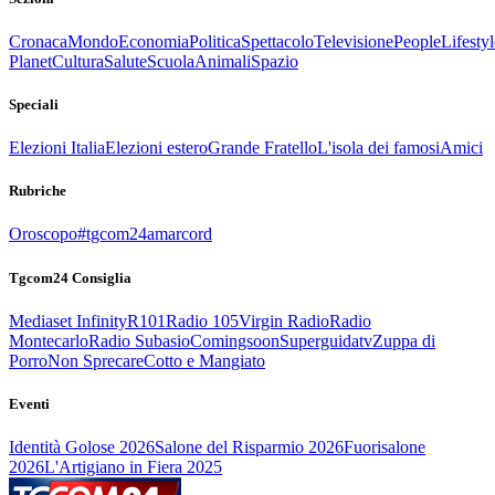
Cronaca
Mondo
Economia
Politica
Spettacolo
Televisione
People
Lifestyl
Planet
Cultura
Salute
Scuola
Animali
Spazio
Speciali
Elezioni Italia
Elezioni estero
Grande Fratello
L'isola dei famosi
Amici
Rubriche
Oroscopo
#tgcom24amarcord
Tgcom24 Consiglia
Mediaset Infinity
R101
Radio 105
Virgin Radio
Radio
Montecarlo
Radio Subasio
Comingsoon
Superguidatv
Zuppa di
Porro
Non Sprecare
Cotto e Mangiato
Eventi
Identità Golose 2026
Salone del Risparmio 2026
Fuorisalone
2026
L'Artigiano in Fiera 2025