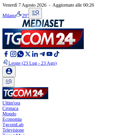
Venerdì 7 Agosto 2026
-
Aggiornato alle
00:26
Milano
29°
Leone
(23 Lug - 23 Ago)
Ultim'ora
Cronaca
Mondo
Economia
TgcomLab
Televisione