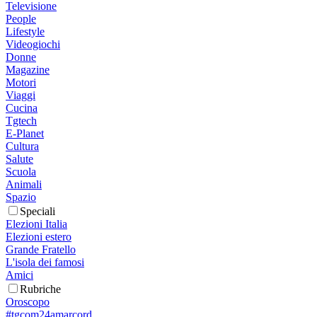
Televisione
People
Lifestyle
Videogiochi
Donne
Magazine
Motori
Viaggi
Cucina
Tgtech
E-Planet
Cultura
Salute
Scuola
Animali
Spazio
Speciali
Elezioni Italia
Elezioni estero
Grande Fratello
L'isola dei famosi
Amici
Rubriche
Oroscopo
#tgcom24amarcord