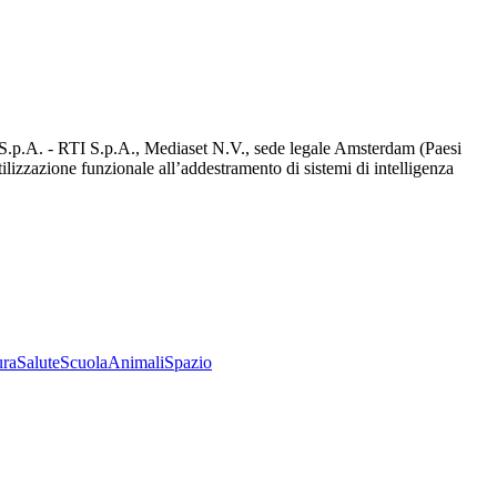
d S.p.A. - RTI S.p.A., Mediaset N.V., sede legale Amsterdam (Paesi
utilizzazione funzionale all’addestramento di sistemi di intelligenza
ura
Salute
Scuola
Animali
Spazio