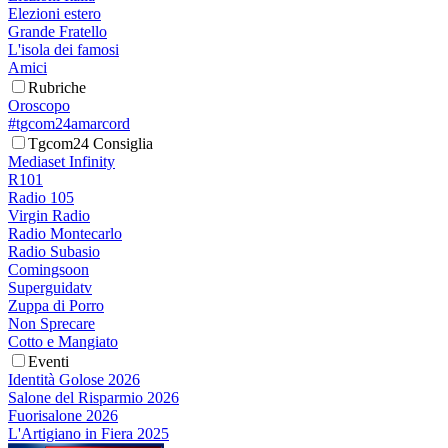
Elezioni estero
Grande Fratello
L'isola dei famosi
Amici
Rubriche
Oroscopo
#tgcom24amarcord
Tgcom24 Consiglia
Mediaset Infinity
R101
Radio 105
Virgin Radio
Radio Montecarlo
Radio Subasio
Comingsoon
Superguidatv
Zuppa di Porro
Non Sprecare
Cotto e Mangiato
Eventi
Identità Golose 2026
Salone del Risparmio 2026
Fuorisalone 2026
L'Artigiano in Fiera 2025