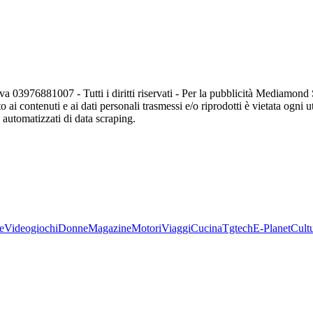
va 03976881007 - Tutti i diritti riservati - Per la pubblicità Mediamon
o ai contenuti e ai dati personali trasmessi e/o riprodotti è vietata ogni 
zi automatizzati di data scraping.
e
Videogiochi
Donne
Magazine
Motori
Viaggi
Cucina
Tgtech
E-Planet
Cult