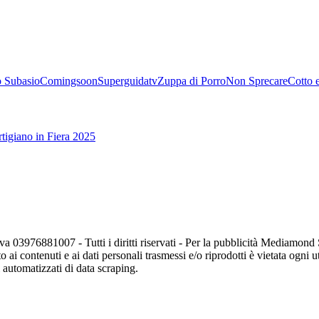
 Subasio
Comingsoon
Superguidatv
Zuppa di Porro
Non Sprecare
Cotto 
tigiano in Fiera 2025
va 03976881007 - Tutti i diritti riservati - Per la pubblicità Mediamon
o ai contenuti e ai dati personali trasmessi e/o riprodotti è vietata ogni 
zi automatizzati di data scraping.