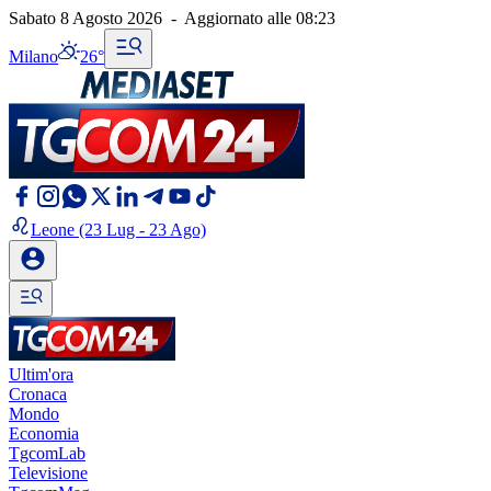
Sabato 8 Agosto 2026
-
Aggiornato alle
08:23
Milano
26°
Leone
(23 Lug - 23 Ago)
Ultim'ora
Cronaca
Mondo
Economia
TgcomLab
Televisione