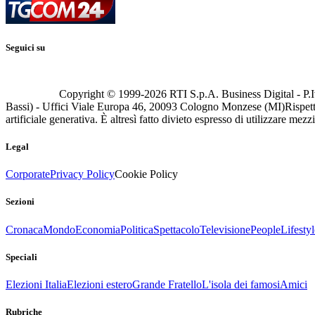
Seguici su
Copyright © 1999-
2026
RTI S.p.A. Business Digital - P.I
Bassi) - Uffici Viale Europa 46, 20093 Cologno Monzese (MI)
Rispett
artificiale generativa. È altresì fatto divieto espresso di utilizzare mez
Legal
Corporate
Privacy Policy
Cookie Policy
Sezioni
Cronaca
Mondo
Economia
Politica
Spettacolo
Televisione
People
Lifestyl
Speciali
Elezioni Italia
Elezioni estero
Grande Fratello
L'isola dei famosi
Amici
Rubriche