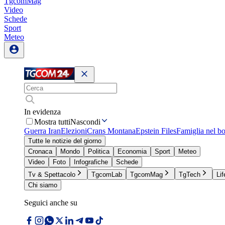
TgcomMag
Video
Schede
Sport
Meteo
In evidenza
Mostra tutti
Nascondi
Guerra Iran
Elezioni
Crans Montana
Epstein Files
Famiglia nel b
Tutte le notizie del giorno
Cronaca
Mondo
Politica
Economia
Sport
Meteo
Video
Foto
Infografiche
Schede
Tv & Spettacolo
TgcomLab
TgcomMag
TgTech
Lif
Chi siamo
Seguici anche su