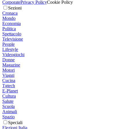
Corporate
Privacy Policy
Cookie Policy
Sezioni
Cronaca
Mondo
Economia
Politica
Spettacolo
Televisione
People
Lifestyle
Videogiochi
Donne
Magazine
Motori
Viaggi
Cucina
Tgtech
E-Planet
Cultura
Salute
Scuola
Animali
Spazio
Speciali
Elezioni Italia