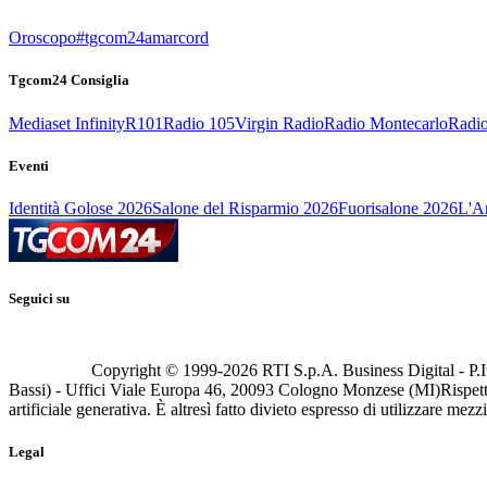
Oroscopo
#tgcom24amarcord
Tgcom24 Consiglia
Mediaset Infinity
R101
Radio 105
Virgin Radio
Radio Montecarlo
Radio
Eventi
Identità Golose 2026
Salone del Risparmio 2026
Fuorisalone 2026
L'Ar
Seguici su
Copyright © 1999-
2026
RTI S.p.A. Business Digital - P.I
Bassi) - Uffici Viale Europa 46, 20093 Cologno Monzese (MI)
Rispett
artificiale generativa. È altresì fatto divieto espresso di utilizzare mez
Legal