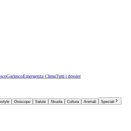
osco
Garlasco
Emergenza Clima
Tutti i dossier
estyle
Oroscopo
Salute
Skuola
Cultura
Animali
Speciali